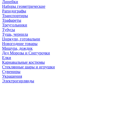
Линейки
Наборы геометрические
Рапидографы
Транспортиры
Трафареты
Треугольники
Тубусы
Тушь, чернила
Циркули, готовальни
Новогодние товары
Мишура, дождик
Дед Морозы и Снегурочки
Елки
Карнавальные костюмы
Стеклянные шары и игрушки
Сувениры
Украшения
Электрогирлянды