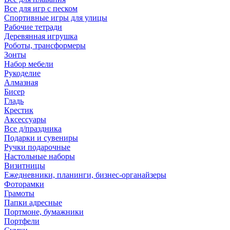
Все для игр с песком
Спортивные игры для улицы
Рабочие тетради
Деревянная игрушка
Роботы, трансформеры
Зонты
Набор мебели
Рукоделие
Алмазная
Бисер
Гладь
Крестик
Аксессуары
Все д/праздника
Подарки и сувениры
Ручки подарочные
Настольные наборы
Визитницы
Ежедневники, планинги, бизнес-органайзеры
Фоторамки
Грамоты
Папки адресные
Портмоне, бумажники
Портфели