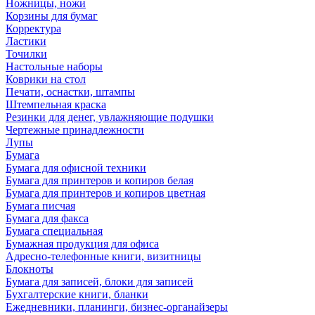
Ножницы, ножи
Корзины для бумаг
Корректура
Ластики
Точилки
Настольные наборы
Коврики на стол
Печати, оснастки, штампы
Штемпельная краска
Резинки для денег, увлажняющие подушки
Чертежные принадлежности
Лупы
Бумага
Бумага для офисной техники
Бумага для принтеров и копиров белая
Бумага для принтеров и копиров цветная
Бумага писчая
Бумага для факса
Бумага специальная
Бумажная продукция для офиса
Адресно-телефонные книги, визитницы
Блокноты
Бумага для записей, блоки для записей
Бухгалтерские книги, бланки
Ежедневники, планинги, бизнес-органайзеры