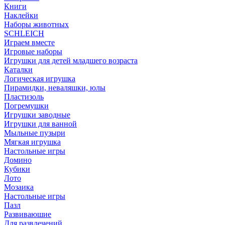
Книги
Наклейки
Наборы животных
SCHLEICH
Играем вместе
Игровые наборы
Игрушки для детей младшего возраста
Каталки
Логическая игрушка
Пирамидки, неваляшки, юлы
Пластизоль
Погремушки
Игрушки заводные
Игрушки для ванной
Мыльные пузыри
Мягкая игрушка
Настольные игры
Домино
Кубики
Лото
Мозаика
Настольные игры
Пазл
Развиваюшие
Для развлечений