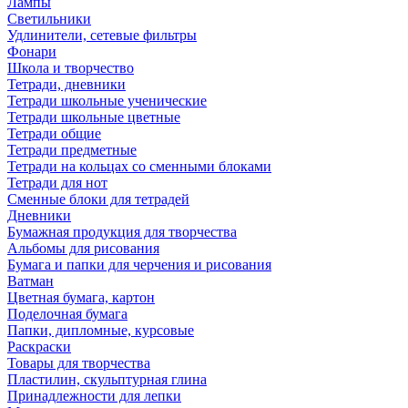
Лампы
Светильники
Удлинители, сетевые фильтры
Фонари
Школа и творчество
Тетради, дневники
Тетради школьные ученические
Тетради школьные цветные
Тетради общие
Тетради предметные
Тетради на кольцах со сменными блоками
Тетради для нот
Сменные блоки для тетрадей
Дневники
Бумажная продукция для творчества
Альбомы для рисования
Бумага и папки для черчения и рисования
Ватман
Цветная бумага, картон
Поделочная бумага
Папки, дипломные, курсовые
Раскраски
Товары для творчества
Пластилин, скульптурная глина
Принадлежности для лепки