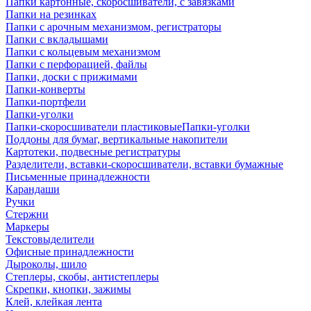
Папки картонные, скоросшиватели, с завязками
Папки на резинках
Папки с арочным механизмом, регистраторы
Папки с вкладышами
Папки с кольцевым механизмом
Папки с перфорацией, файлы
Папки, доски с прижимами
Папки-конверты
Папки-портфели
Папки-уголки
Папки-скоросшиватели пластиковыеПапки-уголки
Поддоны для бумаг, вертикальные накопители
Картотеки, подвесные регистратуры
Разделители, вставки-скоросшиватели, вставки бумажные
Письменные принадлежности
Карандаши
Ручки
Стержни
Маркеры
Текстовыделители
Офисные принадлежности
Дыроколы, шило
Степлеры, скобы, антистеплеры
Скрепки, кнопки, зажимы
Клей, клейкая лента