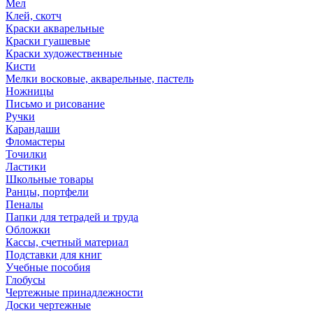
Мел
Клей, скотч
Краски акварельные
Краски гуашевые
Краски художественные
Кисти
Мелки восковые, акварельные, пастель
Ножницы
Письмо и рисование
Ручки
Карандаши
Фломастеры
Точилки
Ластики
Школьные товары
Ранцы, портфели
Пеналы
Папки для тетрадей и труда
Обложки
Кассы, счетный материал
Подставки для книг
Учебные пособия
Глобусы
Чертежные принадлежности
Доски чертежные