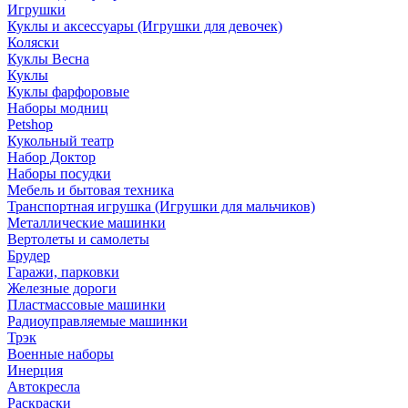
Игрушки
Куклы и аксессуары (Игрушки для девочек)
Коляски
Куклы Весна
Куклы
Куклы фарфоровые
Наборы модниц
Petshop
Кукольный театр
Набор Доктор
Наборы посудки
Мебель и бытовая техника
Транспортная игрушка (Игрушки для мальчиков)
Металлические машинки
Вертолеты и самолеты
Брудер
Гаражи, парковки
Железные дороги
Пластмассовые машинки
Радиоуправляемые машинки
Трэк
Военные наборы
Инерция
Автокресла
Раскраски