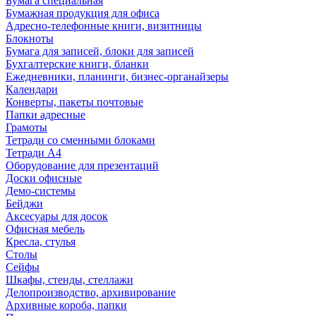
Бумага специальная
Бумажная продукция для офиса
Адресно-телефонные книги, визитницы
Блокноты
Бумага для записей, блоки для записей
Бухгалтерские книги, бланки
Ежедневники, планинги, бизнес-органайзеры
Календари
Конверты, пакеты почтовые
Папки адресные
Грамоты
Тетради со сменными блоками
Тетради А4
Оборудование для презентаций
Доски офисные
Демо-системы
Бейджи
Аксесуары для досок
Офисная мебель
Кресла, стулья
Столы
Сейфы
Шкафы, стенды, стеллажи
Делопроизводство, архивирование
Архивные короба, папки