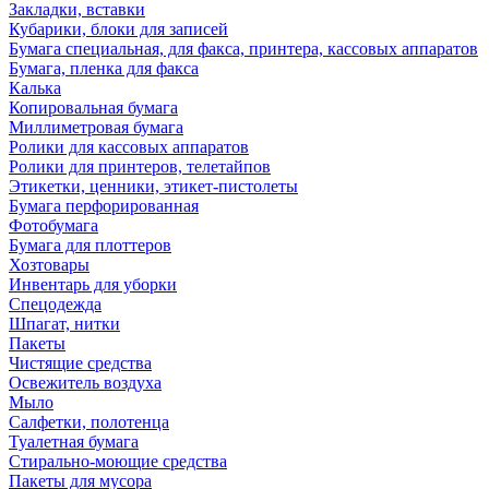
Закладки, вставки
Кубарики, блоки для записей
Бумага специальная, для факса, принтера, кассовых аппаратов
Бумага, пленка для факса
Калька
Копировальная бумага
Миллиметровая бумага
Ролики для кассовых аппаратов
Ролики для принтеров, телетайпов
Этикетки, ценники, этикет-пистолеты
Бумага перфорированная
Фотобумага
Бумага для плоттеров
Хозтовары
Инвентарь для уборки
Спецодежда
Шпагат, нитки
Пакеты
Чистящие средства
Освежитель воздуха
Мыло
Салфетки, полотенца
Туалетная бумага
Стирально-моющие средства
Пакеты для мусора