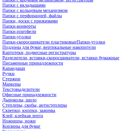
Папки с вкладышами
Папки с кольцевым механизмом
Папки с перфорацией, файлы
Папки, доски с прижимами
Папки-конверты
Папки-портфели
Папки-уголки
Папки-скоросшиватели пластиковыеПапки-уголки
Поддоны для бумаг, вертикальные накопители
Картотеки, подвесные регистратуры
Разделители, вставки-скоросшиватели, вставки бумажные
Письменные принадлежности
Карандаши
Ручки
Стержни
Маркеры
Текстовыделители
Офисные принадлежности
Дыроколы, шило
Степлеры, скобы, антистеплеры
Скрепки, кнопки, зажимы
Клей, клейкая лента
Ножницы, ножи
Корзины для бумаг