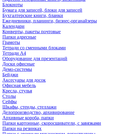
Блокноты
Бумага для записей, блоки для записей
Бухгалтерские книги, бланки
Ежедневники, планинги, бизнес-органайзеры
Календари
Конверты, пакеты почтовые
Папки адресные
Грамоты
Тетради со сменными блоками
Тетради А4
Оборудование для презентаций
Доски офисные
Демо-системы
Бейджи
Аксесуары для досок
Офисная мебель
Кресла, стулья
Столы
Сейфы
Шкафы, стенды, стеллажи
Делопроизводство, архивирование
Архивные короба, папки
Папки картонные, скоросшиватели, с завязками
Папки на резинках
Папки с арочным механизмом, регистраторы