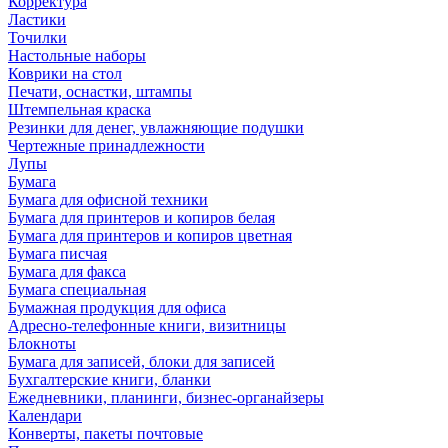
Корректура
Ластики
Точилки
Настольные наборы
Коврики на стол
Печати, оснастки, штампы
Штемпельная краска
Резинки для денег, увлажняющие подушки
Чертежные принадлежности
Лупы
Бумага
Бумага для офисной техники
Бумага для принтеров и копиров белая
Бумага для принтеров и копиров цветная
Бумага писчая
Бумага для факса
Бумага специальная
Бумажная продукция для офиса
Адресно-телефонные книги, визитницы
Блокноты
Бумага для записей, блоки для записей
Бухгалтерские книги, бланки
Ежедневники, планинги, бизнес-органайзеры
Календари
Конверты, пакеты почтовые