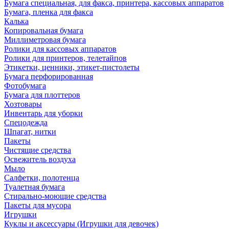
Бумага специальная, для факса, принтера, кассовых аппаратов
Бумага, пленка для факса
Калька
Копировальная бумага
Миллиметровая бумага
Ролики для кассовых аппаратов
Ролики для принтеров, телетайпов
Этикетки, ценники, этикет-пистолеты
Бумага перфорированная
Фотобумага
Бумага для плоттеров
Хозтовары
Инвентарь для уборки
Спецодежда
Шпагат, нитки
Пакеты
Чистящие средства
Освежитель воздуха
Мыло
Салфетки, полотенца
Туалетная бумага
Стирально-моющие средства
Пакеты для мусора
Игрушки
Куклы и аксессуары (Игрушки для девочек)