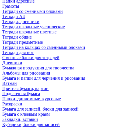
Папки адресные
Грамоты
Тетради со сменными блоками
Тетради А4
Тетради, дневники
Тетради школьные ученические
Тетради школьные цветные
Тетради общие
Тетради предметные
Тетради на кольцах со сменными блоками
Тетради для нот
Сменные блоки для тетрадей
Дневники
Бумажная продукция для творчества
Альбомы для рисования
Бумага и папки для черчения и рисования
Ватман
Цветная бумага, картон
Поделочная бумага
Папки, дипломные, курсовые
Раскраски
Бумага для записей, блоки для записей
Бумага с клеевым краем
Закладки, вставки
Кубарики, блоки для записей