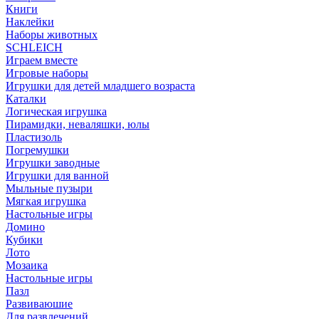
Книги
Наклейки
Наборы животных
SCHLEICH
Играем вместе
Игровые наборы
Игрушки для детей младшего возраста
Каталки
Логическая игрушка
Пирамидки, неваляшки, юлы
Пластизоль
Погремушки
Игрушки заводные
Игрушки для ванной
Мыльные пузыри
Мягкая игрушка
Настольные игры
Домино
Кубики
Лото
Мозаика
Настольные игры
Пазл
Развиваюшие
Для развлечений