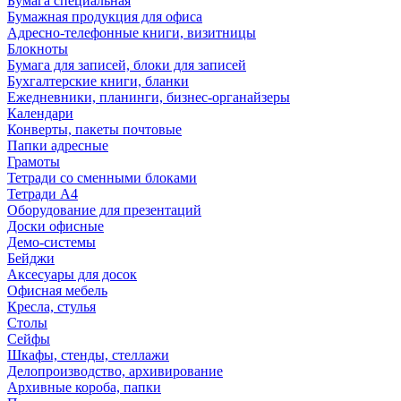
Бумага специальная
Бумажная продукция для офиса
Адресно-телефонные книги, визитницы
Блокноты
Бумага для записей, блоки для записей
Бухгалтерские книги, бланки
Ежедневники, планинги, бизнес-органайзеры
Календари
Конверты, пакеты почтовые
Папки адресные
Грамоты
Тетради со сменными блоками
Тетради А4
Оборудование для презентаций
Доски офисные
Демо-системы
Бейджи
Аксесуары для досок
Офисная мебель
Кресла, стулья
Столы
Сейфы
Шкафы, стенды, стеллажи
Делопроизводство, архивирование
Архивные короба, папки