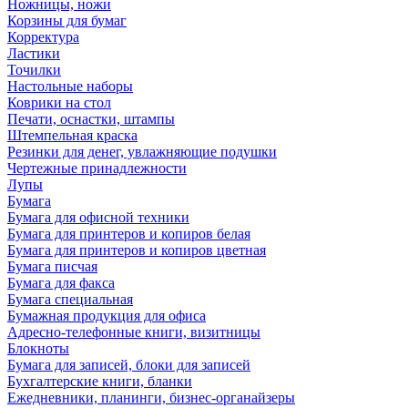
Ножницы, ножи
Корзины для бумаг
Корректура
Ластики
Точилки
Настольные наборы
Коврики на стол
Печати, оснастки, штампы
Штемпельная краска
Резинки для денег, увлажняющие подушки
Чертежные принадлежности
Лупы
Бумага
Бумага для офисной техники
Бумага для принтеров и копиров белая
Бумага для принтеров и копиров цветная
Бумага писчая
Бумага для факса
Бумага специальная
Бумажная продукция для офиса
Адресно-телефонные книги, визитницы
Блокноты
Бумага для записей, блоки для записей
Бухгалтерские книги, бланки
Ежедневники, планинги, бизнес-органайзеры