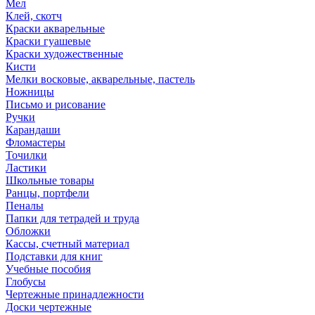
Мел
Клей, скотч
Краски акварельные
Краски гуашевые
Краски художественные
Кисти
Мелки восковые, акварельные, пастель
Ножницы
Письмо и рисование
Ручки
Карандаши
Фломастеры
Точилки
Ластики
Школьные товары
Ранцы, портфели
Пеналы
Папки для тетрадей и труда
Обложки
Кассы, счетный материал
Подставки для книг
Учебные пособия
Глобусы
Чертежные принадлежности
Доски чертежные