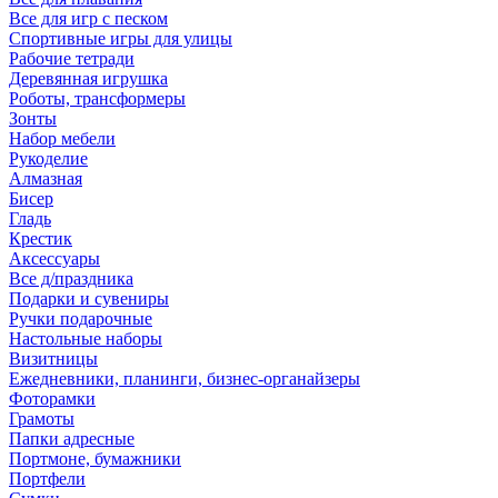
Все для игр с песком
Спортивные игры для улицы
Рабочие тетради
Деревянная игрушка
Роботы, трансформеры
Зонты
Набор мебели
Рукоделие
Алмазная
Бисер
Гладь
Крестик
Аксессуары
Все д/праздника
Подарки и сувениры
Ручки подарочные
Настольные наборы
Визитницы
Ежедневники, планинги, бизнес-органайзеры
Фоторамки
Грамоты
Папки адресные
Портмоне, бумажники
Портфели