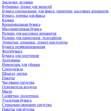
Закладки, вставки
Кубарики, блоки для записей
Бумага специальная, для факса, принтера, кассовых аппаратов
Бумага, пленка для факса
Калька
Копировальная бумага
Миллиметровая бумага
Ролики для кассовых аппаратов
Ролики для принтеров, телетайпов
Этикетки, ценники, этикет-пистолеты
Бумага перфорированная
Фотобумага
Бумага для плоттеров
Хозтовары
Инвентарь для уборки
Спецодежда
Шпагат, нитки
Пакеты
Чистящие средства
Освежитель воздуха
Мыло
Салфетки, полотенца
Туалетная бумага
Стирально-моющие средства
Пакеты для мусора