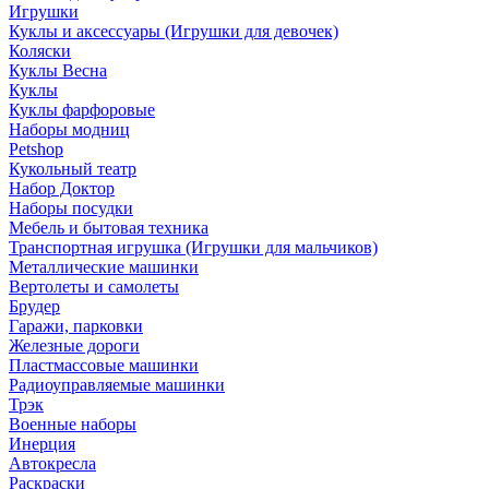
Игрушки
Куклы и аксессуары (Игрушки для девочек)
Коляски
Куклы Весна
Куклы
Куклы фарфоровые
Наборы модниц
Petshop
Кукольный театр
Набор Доктор
Наборы посудки
Мебель и бытовая техника
Транспортная игрушка (Игрушки для мальчиков)
Металлические машинки
Вертолеты и самолеты
Брудер
Гаражи, парковки
Железные дороги
Пластмассовые машинки
Радиоуправляемые машинки
Трэк
Военные наборы
Инерция
Автокресла
Раскраски