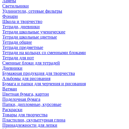
Лампы
Светильники
Удлинители, сетевые фильтры
Фонари
Школа и творчество
Тетради, дневники
Тетради школьные ученические
Тетради школьные цветные
Тетради общие
Тетради предметные
Тетради на кольцах со сменными блоками
Тетради для нот
Сменные блоки для тетрадей
Дневники
Бумажная продукция для творчества
Альбомы для рисования
Бумага и папки для черчения и рисования
Ватман
Цветная бумага, картон
Поделочная бумага
Папки, дипломные, курсовые
Раскраски
Товары для творчества
Пластилин, скульптурная глина
Принадлежности для лепки