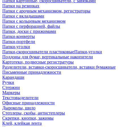
Папки картонные, скоросшиватели, с завязками
Папки на резинках
Папки с арочным механизмом, регистраторы
Папки с вкладышами
Папки с кольцевым механизмом
Папки с перфорацией, файлы
Папки, доски с прижимами
Папки-конверты
Папки-портфели
Папки-уголки
Папки-скоросшиватели пластиковыеПапки-уголки
Поддоны для бумаг, вертикальные накопители
Картотеки, подвесные регистратуры
Разделители, вставки-скоросшиватели, вставки бумажные
Письменные принадлежности
Карандаши
Ручки
Стержни
Маркеры
Текстовыделители
Офисные принадлежности
Дыроколы, шило
Степлеры, скобы, антистеплеры
Скрепки, кнопки, зажимы
Клей, клейкая лента