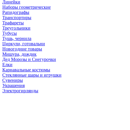
Линейки
Наборы геометрические
Рапидографы
Транспортиры
Трафареты
Треугольники
Тубусы
Тушь, чернила
Циркули, готовальни
Новогодние товары
Мишура, дождик
Дед Морозы и Снегурочки
Елки
Карнавальные костюмы
Стеклянные шары и игрушки
Сувениры
Украшения
Электрогирлянды