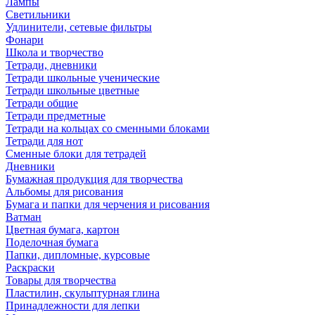
Лампы
Светильники
Удлинители, сетевые фильтры
Фонари
Школа и творчество
Тетради, дневники
Тетради школьные ученические
Тетради школьные цветные
Тетради общие
Тетради предметные
Тетради на кольцах со сменными блоками
Тетради для нот
Сменные блоки для тетрадей
Дневники
Бумажная продукция для творчества
Альбомы для рисования
Бумага и папки для черчения и рисования
Ватман
Цветная бумага, картон
Поделочная бумага
Папки, дипломные, курсовые
Раскраски
Товары для творчества
Пластилин, скульптурная глина
Принадлежности для лепки