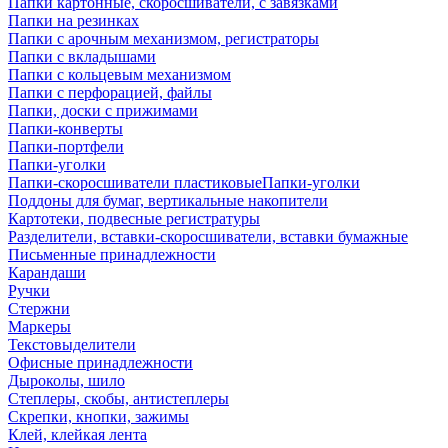
Папки картонные, скоросшиватели, с завязками
Папки на резинках
Папки с арочным механизмом, регистраторы
Папки с вкладышами
Папки с кольцевым механизмом
Папки с перфорацией, файлы
Папки, доски с прижимами
Папки-конверты
Папки-портфели
Папки-уголки
Папки-скоросшиватели пластиковыеПапки-уголки
Поддоны для бумаг, вертикальные накопители
Картотеки, подвесные регистратуры
Разделители, вставки-скоросшиватели, вставки бумажные
Письменные принадлежности
Карандаши
Ручки
Стержни
Маркеры
Текстовыделители
Офисные принадлежности
Дыроколы, шило
Степлеры, скобы, антистеплеры
Скрепки, кнопки, зажимы
Клей, клейкая лента