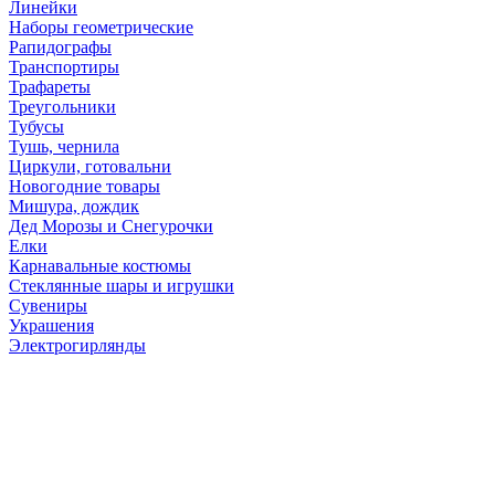
Линейки
Наборы геометрические
Рапидографы
Транспортиры
Трафареты
Треугольники
Тубусы
Тушь, чернила
Циркули, готовальни
Новогодние товары
Мишура, дождик
Дед Морозы и Снегурочки
Елки
Карнавальные костюмы
Стеклянные шары и игрушки
Сувениры
Украшения
Электрогирлянды