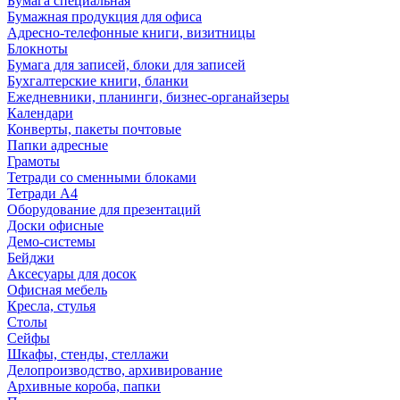
Бумага специальная
Бумажная продукция для офиса
Адресно-телефонные книги, визитницы
Блокноты
Бумага для записей, блоки для записей
Бухгалтерские книги, бланки
Ежедневники, планинги, бизнес-органайзеры
Календари
Конверты, пакеты почтовые
Папки адресные
Грамоты
Тетради со сменными блоками
Тетради А4
Оборудование для презентаций
Доски офисные
Демо-системы
Бейджи
Аксесуары для досок
Офисная мебель
Кресла, стулья
Столы
Сейфы
Шкафы, стенды, стеллажи
Делопроизводство, архивирование
Архивные короба, папки