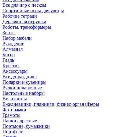
Все для игр с песком
Спортивные игры для улицы
Рабочие тетради
Деревянная игрушка
Роботы, трансформеры
Зонты
Набор мебели
Рукоделие
Алмазная
Бисер
Гладь
Крестик
Аксессуары
Все д/праздника
Подарки и сувениры
Ручки подарочные
Настольные наборы
Визитницы
Ежедневники, планинги, бизнес-органайзеры
Фоторамки
Грамоты
Папки адресные
Портмоне, бумажники
Портфели