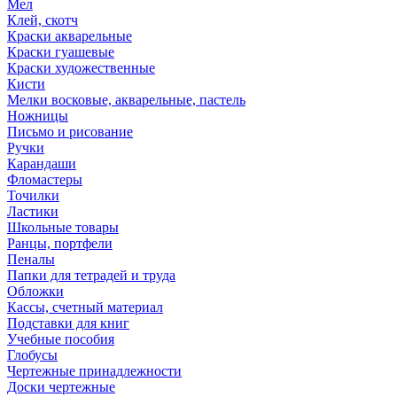
Мел
Клей, скотч
Краски акварельные
Краски гуашевые
Краски художественные
Кисти
Мелки восковые, акварельные, пастель
Ножницы
Письмо и рисование
Ручки
Карандаши
Фломастеры
Точилки
Ластики
Школьные товары
Ранцы, портфели
Пеналы
Папки для тетрадей и труда
Обложки
Кассы, счетный материал
Подставки для книг
Учебные пособия
Глобусы
Чертежные принадлежности
Доски чертежные