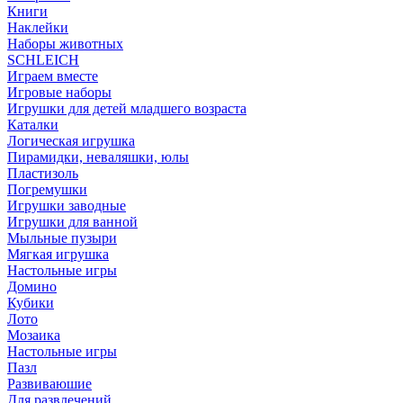
Книги
Наклейки
Наборы животных
SCHLEICH
Играем вместе
Игровые наборы
Игрушки для детей младшего возраста
Каталки
Логическая игрушка
Пирамидки, неваляшки, юлы
Пластизоль
Погремушки
Игрушки заводные
Игрушки для ванной
Мыльные пузыри
Мягкая игрушка
Настольные игры
Домино
Кубики
Лото
Мозаика
Настольные игры
Пазл
Развиваюшие
Для развлечений