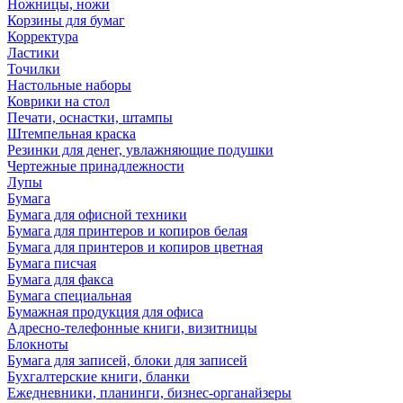
Ножницы, ножи
Корзины для бумаг
Корректура
Ластики
Точилки
Настольные наборы
Коврики на стол
Печати, оснастки, штампы
Штемпельная краска
Резинки для денег, увлажняющие подушки
Чертежные принадлежности
Лупы
Бумага
Бумага для офисной техники
Бумага для принтеров и копиров белая
Бумага для принтеров и копиров цветная
Бумага писчая
Бумага для факса
Бумага специальная
Бумажная продукция для офиса
Адресно-телефонные книги, визитницы
Блокноты
Бумага для записей, блоки для записей
Бухгалтерские книги, бланки
Ежедневники, планинги, бизнес-органайзеры