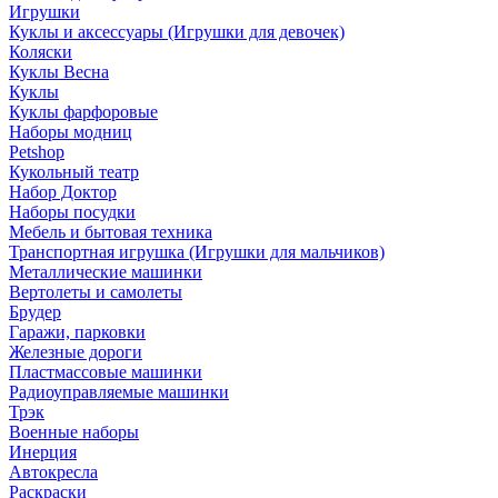
Игрушки
Куклы и аксессуары (Игрушки для девочек)
Коляски
Куклы Весна
Куклы
Куклы фарфоровые
Наборы модниц
Petshop
Кукольный театр
Набор Доктор
Наборы посудки
Мебель и бытовая техника
Транспортная игрушка (Игрушки для мальчиков)
Металлические машинки
Вертолеты и самолеты
Брудер
Гаражи, парковки
Железные дороги
Пластмассовые машинки
Радиоуправляемые машинки
Трэк
Военные наборы
Инерция
Автокресла
Раскраски