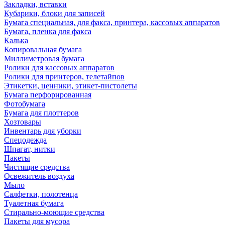
Закладки, вставки
Кубарики, блоки для записей
Бумага специальная, для факса, принтера, кассовых аппаратов
Бумага, пленка для факса
Калька
Копировальная бумага
Миллиметровая бумага
Ролики для кассовых аппаратов
Ролики для принтеров, телетайпов
Этикетки, ценники, этикет-пистолеты
Бумага перфорированная
Фотобумага
Бумага для плоттеров
Хозтовары
Инвентарь для уборки
Спецодежда
Шпагат, нитки
Пакеты
Чистящие средства
Освежитель воздуха
Мыло
Салфетки, полотенца
Туалетная бумага
Стирально-моющие средства
Пакеты для мусора