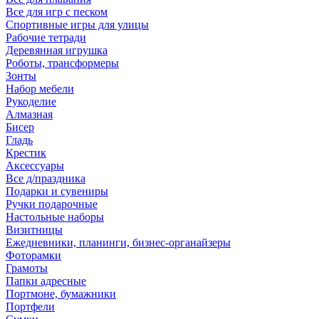
Все для игр с песком
Спортивные игры для улицы
Рабочие тетради
Деревянная игрушка
Роботы, трансформеры
Зонты
Набор мебели
Рукоделие
Алмазная
Бисер
Гладь
Крестик
Аксессуары
Все д/праздника
Подарки и сувениры
Ручки подарочные
Настольные наборы
Визитницы
Ежедневники, планинги, бизнес-органайзеры
Фоторамки
Грамоты
Папки адресные
Портмоне, бумажники
Портфели