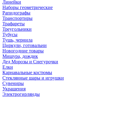
Линейки
Наборы геометрические
Рапидографы
Транспортиры
Трафареты
Треугольники
Тубусы
Тушь, чернила
Циркули, готовальни
Новогодние товары
Мишура, дождик
Дед Морозы и Снегурочки
Елки
Карнавальные костюмы
Стеклянные шары и игрушки
Сувениры
Украшения
Электрогирлянды