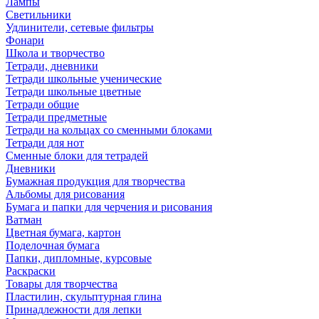
Лампы
Светильники
Удлинители, сетевые фильтры
Фонари
Школа и творчество
Тетради, дневники
Тетради школьные ученические
Тетради школьные цветные
Тетради общие
Тетради предметные
Тетради на кольцах со сменными блоками
Тетради для нот
Сменные блоки для тетрадей
Дневники
Бумажная продукция для творчества
Альбомы для рисования
Бумага и папки для черчения и рисования
Ватман
Цветная бумага, картон
Поделочная бумага
Папки, дипломные, курсовые
Раскраски
Товары для творчества
Пластилин, скульптурная глина
Принадлежности для лепки