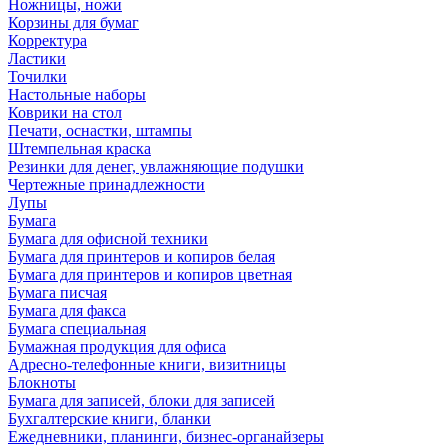
Ножницы, ножи
Корзины для бумаг
Корректура
Ластики
Точилки
Настольные наборы
Коврики на стол
Печати, оснастки, штампы
Штемпельная краска
Резинки для денег, увлажняющие подушки
Чертежные принадлежности
Лупы
Бумага
Бумага для офисной техники
Бумага для принтеров и копиров белая
Бумага для принтеров и копиров цветная
Бумага писчая
Бумага для факса
Бумага специальная
Бумажная продукция для офиса
Адресно-телефонные книги, визитницы
Блокноты
Бумага для записей, блоки для записей
Бухгалтерские книги, бланки
Ежедневники, планинги, бизнес-органайзеры