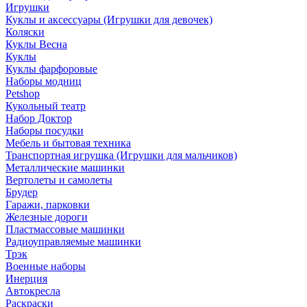
Игрушки
Куклы и аксессуары (Игрушки для девочек)
Коляски
Куклы Весна
Куклы
Куклы фарфоровые
Наборы модниц
Petshop
Кукольный театр
Набор Доктор
Наборы посудки
Мебель и бытовая техника
Транспортная игрушка (Игрушки для мальчиков)
Металлические машинки
Вертолеты и самолеты
Брудер
Гаражи, парковки
Железные дороги
Пластмассовые машинки
Радиоуправляемые машинки
Трэк
Военные наборы
Инерция
Автокресла
Раскраски