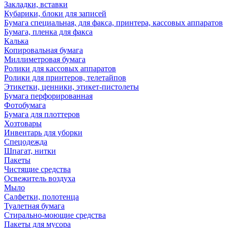
Закладки, вставки
Кубарики, блоки для записей
Бумага специальная, для факса, принтера, кассовых аппаратов
Бумага, пленка для факса
Калька
Копировальная бумага
Миллиметровая бумага
Ролики для кассовых аппаратов
Ролики для принтеров, телетайпов
Этикетки, ценники, этикет-пистолеты
Бумага перфорированная
Фотобумага
Бумага для плоттеров
Хозтовары
Инвентарь для уборки
Спецодежда
Шпагат, нитки
Пакеты
Чистящие средства
Освежитель воздуха
Мыло
Салфетки, полотенца
Туалетная бумага
Стирально-моющие средства
Пакеты для мусора