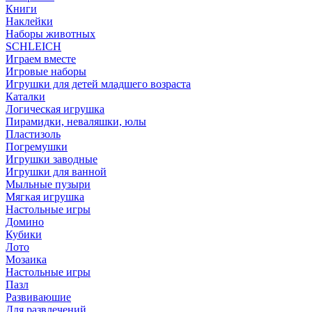
Книги
Наклейки
Наборы животных
SCHLEICH
Играем вместе
Игровые наборы
Игрушки для детей младшего возраста
Каталки
Логическая игрушка
Пирамидки, неваляшки, юлы
Пластизоль
Погремушки
Игрушки заводные
Игрушки для ванной
Мыльные пузыри
Мягкая игрушка
Настольные игры
Домино
Кубики
Лото
Мозаика
Настольные игры
Пазл
Развиваюшие
Для развлечений