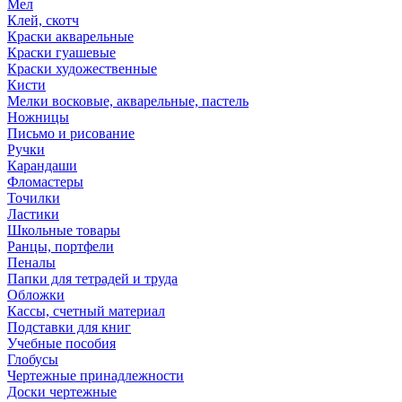
Мел
Клей, скотч
Краски акварельные
Краски гуашевые
Краски художественные
Кисти
Мелки восковые, акварельные, пастель
Ножницы
Письмо и рисование
Ручки
Карандаши
Фломастеры
Точилки
Ластики
Школьные товары
Ранцы, портфели
Пеналы
Папки для тетрадей и труда
Обложки
Кассы, счетный материал
Подставки для книг
Учебные пособия
Глобусы
Чертежные принадлежности
Доски чертежные