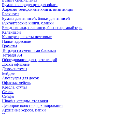
Бумага специальная
Бумажная продукция для офиса
Адресно-телефонные книги, визитницы
Блокноты
Бумага для записей, блоки для записей
Бухгалтерские книги, бланки
Ежедневники, планинги, бизнес-органайзеры
Календари
Конверты, пакеты почтовые
Папки адресные
Грамоты
Тетради со сменными блоками
Тетради А4
Оборудование для презентаций
Доски офисные
Демо-системы
Бейджи
Аксесуары для досок
Офисная мебель
Кресла, стулья
Столы
Сейфы
Шкафы, стенды, стеллажи
Делопроизводство, архивирование
Архивные короба, папки