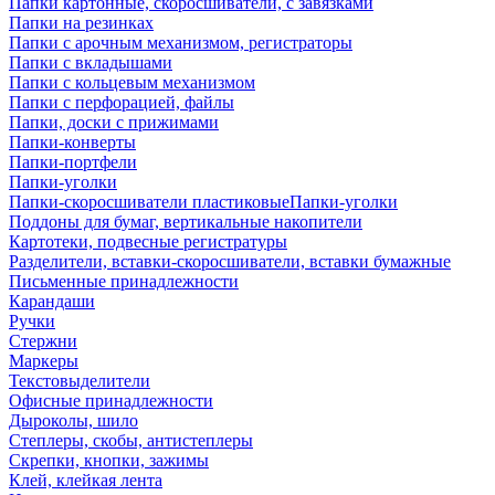
Папки картонные, скоросшиватели, с завязками
Папки на резинках
Папки с арочным механизмом, регистраторы
Папки с вкладышами
Папки с кольцевым механизмом
Папки с перфорацией, файлы
Папки, доски с прижимами
Папки-конверты
Папки-портфели
Папки-уголки
Папки-скоросшиватели пластиковыеПапки-уголки
Поддоны для бумаг, вертикальные накопители
Картотеки, подвесные регистратуры
Разделители, вставки-скоросшиватели, вставки бумажные
Письменные принадлежности
Карандаши
Ручки
Стержни
Маркеры
Текстовыделители
Офисные принадлежности
Дыроколы, шило
Степлеры, скобы, антистеплеры
Скрепки, кнопки, зажимы
Клей, клейкая лента