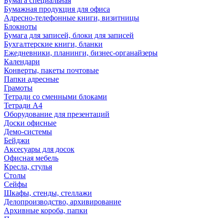
Бумага специальная
Бумажная продукция для офиса
Адресно-телефонные книги, визитницы
Блокноты
Бумага для записей, блоки для записей
Бухгалтерские книги, бланки
Ежедневники, планинги, бизнес-органайзеры
Календари
Конверты, пакеты почтовые
Папки адресные
Грамоты
Тетради со сменными блоками
Тетради А4
Оборудование для презентаций
Доски офисные
Демо-системы
Бейджи
Аксесуары для досок
Офисная мебель
Кресла, стулья
Столы
Сейфы
Шкафы, стенды, стеллажи
Делопроизводство, архивирование
Архивные короба, папки