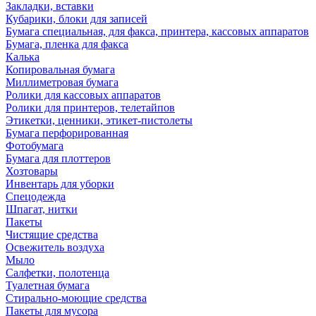
Закладки, вставки
Кубарики, блоки для записей
Бумага специальная, для факса, принтера, кассовых аппаратов
Бумага, пленка для факса
Калька
Копировальная бумага
Миллиметровая бумага
Ролики для кассовых аппаратов
Ролики для принтеров, телетайпов
Этикетки, ценники, этикет-пистолеты
Бумага перфорированная
Фотобумага
Бумага для плоттеров
Хозтовары
Инвентарь для уборки
Спецодежда
Шпагат, нитки
Пакеты
Чистящие средства
Освежитель воздуха
Мыло
Салфетки, полотенца
Туалетная бумага
Стирально-моющие средства
Пакеты для мусора