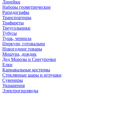
Линейки
Наборы геометрические
Рапидографы
Транспортиры
Трафареты
Треугольники
Тубусы
Тушь, чернила
Циркули, готовальни
Новогодние товары
Мишура, дождик
Дед Морозы и Снегурочки
Елки
Карнавальные костюмы
Стеклянные шары и игрушки
Сувениры
Украшения
Электрогирлянды