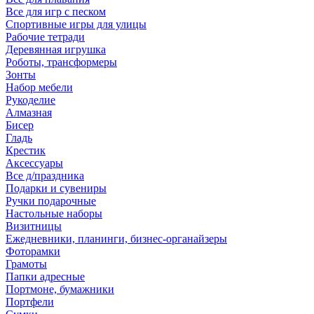
Все для игр с песком
Спортивные игры для улицы
Рабочие тетради
Деревянная игрушка
Роботы, трансформеры
Зонты
Набор мебели
Рукоделие
Алмазная
Бисер
Гладь
Крестик
Аксессуары
Все д/праздника
Подарки и сувениры
Ручки подарочные
Настольные наборы
Визитницы
Ежедневники, планинги, бизнес-органайзеры
Фоторамки
Грамоты
Папки адресные
Портмоне, бумажники
Портфели