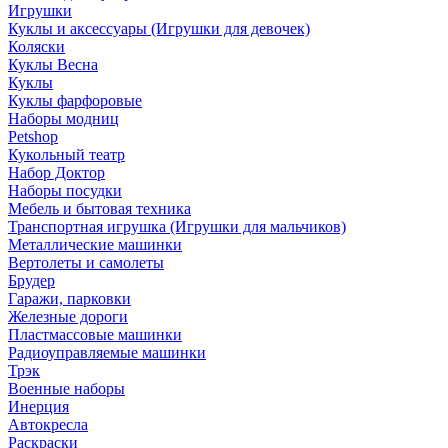
Игрушки
Куклы и аксессуары (Игрушки для девочек)
Коляски
Куклы Весна
Куклы
Куклы фарфоровые
Наборы модниц
Petshop
Кукольный театр
Набор Доктор
Наборы посудки
Мебель и бытовая техника
Транспортная игрушка (Игрушки для мальчиков)
Металлические машинки
Вертолеты и самолеты
Брудер
Гаражи, парковки
Железные дороги
Пластмассовые машинки
Радиоуправляемые машинки
Трэк
Военные наборы
Инерция
Автокресла
Раскраски