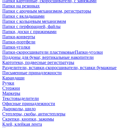
Папки картонные, скоросшиватели, с завязками
Папки на резинках
Папки с арочным механизмом, регистраторы
Папки с вкладышами
Папки с кольцевым механизмом
Папки с перфорацией, файлы
Папки, доски с прижимами
Папки-конверты
Папки-портфели
Папки-уголки
Папки-скоросшиватели пластиковыеПапки-уголки
Поддоны для бумаг, вертикальные накопители
Картотеки, подвесные регистратуры
Разделители, вставки-скоросшиватели, вставки бумажные
Письменные принадлежности
Карандаши
Ручки
Стержни
Маркеры
Текстовыделители
Офисные принадлежности
Дыроколы, шило
Степлеры, скобы, антистеплеры
Скрепки, кнопки, зажимы
Клей, клейкая лента