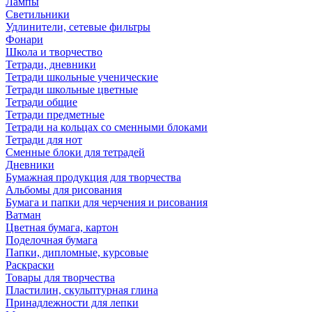
Лампы
Светильники
Удлинители, сетевые фильтры
Фонари
Школа и творчество
Тетради, дневники
Тетради школьные ученические
Тетради школьные цветные
Тетради общие
Тетради предметные
Тетради на кольцах со сменными блоками
Тетради для нот
Сменные блоки для тетрадей
Дневники
Бумажная продукция для творчества
Альбомы для рисования
Бумага и папки для черчения и рисования
Ватман
Цветная бумага, картон
Поделочная бумага
Папки, дипломные, курсовые
Раскраски
Товары для творчества
Пластилин, скульптурная глина
Принадлежности для лепки