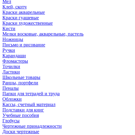
Мел
Клей, скотч
Краски акварельные
Краски гуашевые
Краски художественные
Кисти
Мелки восковые, акварельные, пастель
Ножницы
Письмо и рисование
Ручки
Карандаши
Фломастеры
Точилки
Ластики
Школьные товары
Ранцы, портфели
Пеналы
Папки для тетрадей и труда
Обложки
Кассы, счетный материал
Подставки для книг
Учебные пособия
Глобусы
Чертежные принадлежности
Доски чертежные