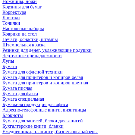
Ножницы, ножи
Корзины для бумаг
Корректура
Ластики
Точилки
Настольные наборы
Коврики на стол
Печати, оснастки, штампы
Штемпельная краска
Резинки для денег, увлажняющие подушки
Чертежные принадлежности
Лупы
Бумага
Бумага для офисной техники
Бумага для принтеров и копиров белая
Бумага для принтеров и копиров цветная
Бумага писчая
Бумага для факса
Бумага специальная
Бумажная продукция для офиса
Адресно-телефонные книги, визитницы
Блокноты
Бумага для записей, блоки для записей
Бухгалтерские книги, бланки
Ежедневники, планинги, бизнес-органайзеры