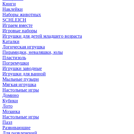
Книги
Наклейки
Наборы животных
SCHLEICH
Играем вместе
Игровые наборы
Игрушки для детей младшего возраста
Каталки
Логическая игрушка
Пирамидки, неваляшки, юлы
Пластизоль
Погремушки
Игрушки заводные
Игрушки для ванной
Мыльные пузыри
Мягкая игрушка
Настольные игры
Домино
Кубики
Лото
Мозаика
Настольные игры
Пазл
Развиваюшие
Для развлечений