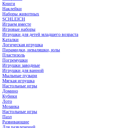
Книги
Наклейки
Наборы животных
SCHLEICH
Играем вместе
Игровые наборы
Игрушки для детей младшего возраста
Каталки
Логическая игрушка
Пирамидки, неваляшки, юлы
Пластизоль
Погремушки
Игрушки заводные
Игрушки для ванной
Мыльные пузыри
Мягкая игрушка
Настольные игры
Домино
Кубики
Лото
Мозаика
Настольные игры
Пазл
Развиваюшие
Для развлечений