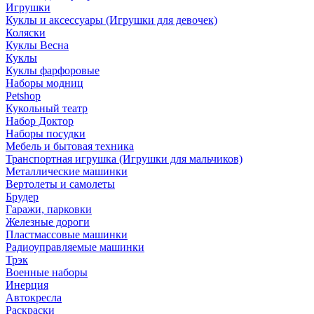
Игрушки
Куклы и аксессуары (Игрушки для девочек)
Коляски
Куклы Весна
Куклы
Куклы фарфоровые
Наборы модниц
Petshop
Кукольный театр
Набор Доктор
Наборы посудки
Мебель и бытовая техника
Транспортная игрушка (Игрушки для мальчиков)
Металлические машинки
Вертолеты и самолеты
Брудер
Гаражи, парковки
Железные дороги
Пластмассовые машинки
Радиоуправляемые машинки
Трэк
Военные наборы
Инерция
Автокресла
Раскраски