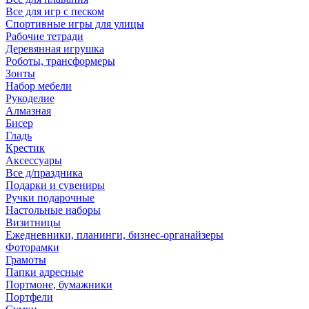
Все для игр с песком
Спортивные игры для улицы
Рабочие тетради
Деревянная игрушка
Роботы, трансформеры
Зонты
Набор мебели
Рукоделие
Алмазная
Бисер
Гладь
Крестик
Аксессуары
Все д/праздника
Подарки и сувениры
Ручки подарочные
Настольные наборы
Визитницы
Ежедневники, планинги, бизнес-органайзеры
Фоторамки
Грамоты
Папки адресные
Портмоне, бумажники
Портфели