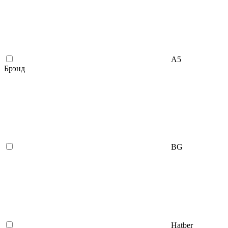
А5
Брэнд
BG
Hatber