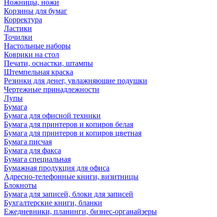
Ножницы, ножи
Корзины для бумаг
Корректура
Ластики
Точилки
Настольные наборы
Коврики на стол
Печати, оснастки, штампы
Штемпельная краска
Резинки для денег, увлажняющие подушки
Чертежные принадлежности
Лупы
Бумага
Бумага для офисной техники
Бумага для принтеров и копиров белая
Бумага для принтеров и копиров цветная
Бумага писчая
Бумага для факса
Бумага специальная
Бумажная продукция для офиса
Адресно-телефонные книги, визитницы
Блокноты
Бумага для записей, блоки для записей
Бухгалтерские книги, бланки
Ежедневники, планинги, бизнес-органайзеры