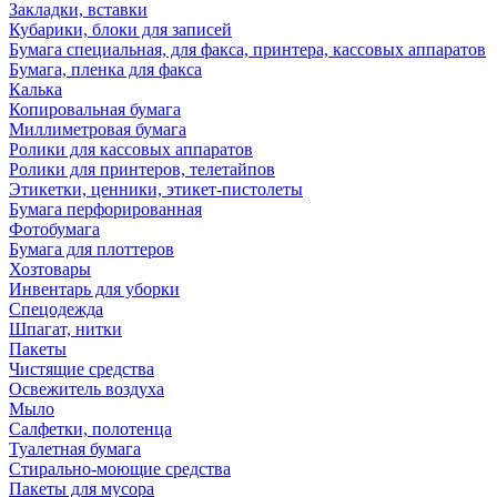
Закладки, вставки
Кубарики, блоки для записей
Бумага специальная, для факса, принтера, кассовых аппаратов
Бумага, пленка для факса
Калька
Копировальная бумага
Миллиметровая бумага
Ролики для кассовых аппаратов
Ролики для принтеров, телетайпов
Этикетки, ценники, этикет-пистолеты
Бумага перфорированная
Фотобумага
Бумага для плоттеров
Хозтовары
Инвентарь для уборки
Спецодежда
Шпагат, нитки
Пакеты
Чистящие средства
Освежитель воздуха
Мыло
Салфетки, полотенца
Туалетная бумага
Стирально-моющие средства
Пакеты для мусора