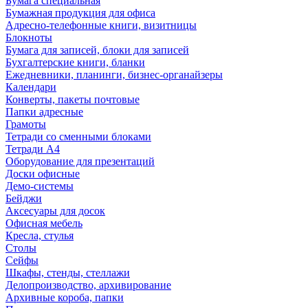
Бумага специальная
Бумажная продукция для офиса
Адресно-телефонные книги, визитницы
Блокноты
Бумага для записей, блоки для записей
Бухгалтерские книги, бланки
Ежедневники, планинги, бизнес-органайзеры
Календари
Конверты, пакеты почтовые
Папки адресные
Грамоты
Тетради со сменными блоками
Тетради А4
Оборудование для презентаций
Доски офисные
Демо-системы
Бейджи
Аксесуары для досок
Офисная мебель
Кресла, стулья
Столы
Сейфы
Шкафы, стенды, стеллажи
Делопроизводство, архивирование
Архивные короба, папки