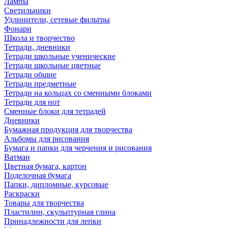
Лампы
Светильники
Удлинители, сетевые фильтры
Фонари
Школа и творчество
Тетради, дневники
Тетради школьные ученические
Тетради школьные цветные
Тетради общие
Тетради предметные
Тетради на кольцах со сменными блоками
Тетради для нот
Сменные блоки для тетрадей
Дневники
Бумажная продукция для творчества
Альбомы для рисования
Бумага и папки для черчения и рисования
Ватман
Цветная бумага, картон
Поделочная бумага
Папки, дипломные, курсовые
Раскраски
Товары для творчества
Пластилин, скульптурная глина
Принадлежности для лепки