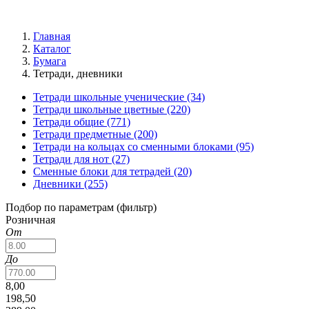
Главная
Каталог
Бумага
Тетради, дневники
Тетради школьные ученические
(34)
Тетради школьные цветные
(220)
Тетради общие
(771)
Тетради предметные
(200)
Тетради на кольцах со сменными блоками
(95)
Тетради для нот
(27)
Сменные блоки для тетрадей
(20)
Дневники
(255)
Подбор по параметрам (фильтр)
Розничная
От
До
8,00
198,50