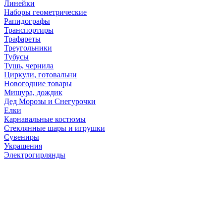
Линейки
Наборы геометрические
Рапидографы
Транспортиры
Трафареты
Треугольники
Тубусы
Тушь, чернила
Циркули, готовальни
Новогодние товары
Мишура, дождик
Дед Морозы и Снегурочки
Елки
Карнавальные костюмы
Стеклянные шары и игрушки
Сувениры
Украшения
Электрогирлянды