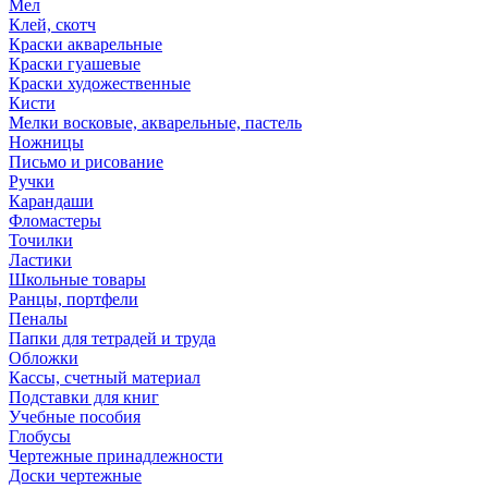
Мел
Клей, скотч
Краски акварельные
Краски гуашевые
Краски художественные
Кисти
Мелки восковые, акварельные, пастель
Ножницы
Письмо и рисование
Ручки
Карандаши
Фломастеры
Точилки
Ластики
Школьные товары
Ранцы, портфели
Пеналы
Папки для тетрадей и труда
Обложки
Кассы, счетный материал
Подставки для книг
Учебные пособия
Глобусы
Чертежные принадлежности
Доски чертежные