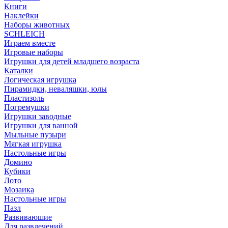
Книги
Наклейки
Наборы животных
SCHLEICH
Играем вместе
Игровые наборы
Игрушки для детей младшего возраста
Каталки
Логическая игрушка
Пирамидки, неваляшки, юлы
Пластизоль
Погремушки
Игрушки заводные
Игрушки для ванной
Мыльные пузыри
Мягкая игрушка
Настольные игры
Домино
Кубики
Лото
Мозаика
Настольные игры
Пазл
Развиваюшие
Для развлечений