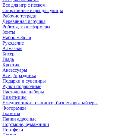
Все для игр с песком
Спортивные игры для улицы
Рабочие тетради
Деревянная игрушка
Роботы, трансформеры
Зонты
Набор мебели
Рукоделие
Алмазная
Бисер
Гладь
Крестик
Аксессуары
Все д/праздника
Подарки и сувениры
Ручки подарочные
Настольные наборы
Визитницы
Ежедневники, планинги, бизнес-органайзеры
Фоторамки
Грамоты
Папки адресные
Портмоне, бумажники
Портфели