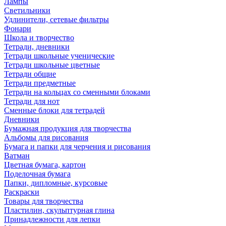
Лампы
Светильники
Удлинители, сетевые фильтры
Фонари
Школа и творчество
Тетради, дневники
Тетради школьные ученические
Тетради школьные цветные
Тетради общие
Тетради предметные
Тетради на кольцах со сменными блоками
Тетради для нот
Сменные блоки для тетрадей
Дневники
Бумажная продукция для творчества
Альбомы для рисования
Бумага и папки для черчения и рисования
Ватман
Цветная бумага, картон
Поделочная бумага
Папки, дипломные, курсовые
Раскраски
Товары для творчества
Пластилин, скульптурная глина
Принадлежности для лепки