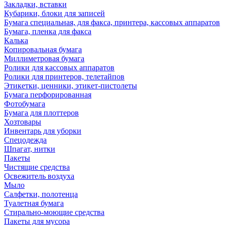
Закладки, вставки
Кубарики, блоки для записей
Бумага специальная, для факса, принтера, кассовых аппаратов
Бумага, пленка для факса
Калька
Копировальная бумага
Миллиметровая бумага
Ролики для кассовых аппаратов
Ролики для принтеров, телетайпов
Этикетки, ценники, этикет-пистолеты
Бумага перфорированная
Фотобумага
Бумага для плоттеров
Хозтовары
Инвентарь для уборки
Спецодежда
Шпагат, нитки
Пакеты
Чистящие средства
Освежитель воздуха
Мыло
Салфетки, полотенца
Туалетная бумага
Стирально-моющие средства
Пакеты для мусора