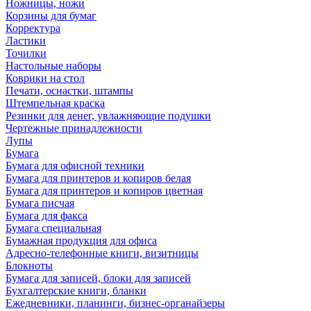
Ножницы, ножи
Корзины для бумаг
Корректура
Ластики
Точилки
Настольные наборы
Коврики на стол
Печати, оснастки, штампы
Штемпельная краска
Резинки для денег, увлажняющие подушки
Чертежные принадлежности
Лупы
Бумага
Бумага для офисной техники
Бумага для принтеров и копиров белая
Бумага для принтеров и копиров цветная
Бумага писчая
Бумага для факса
Бумага специальная
Бумажная продукция для офиса
Адресно-телефонные книги, визитницы
Блокноты
Бумага для записей, блоки для записей
Бухгалтерские книги, бланки
Ежедневники, планинги, бизнес-органайзеры