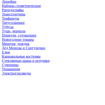
Линейки
Наборы геометрические
Рапидографы
Транспортиры
Трафареты
Треугольники
Тубусы
Тушь, чернила
Циркули, готовальни
Новогодние товары
Мишура, дождик
Дед Морозы и Снегурочки
Елки
Карнавальные костюмы
Стеклянные шары и игрушки
Сувениры
Украшения
Электрогирлянды