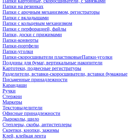
Папки картонные, скоросшиватели, с завязками
Папки на резинках
Папки с арочным механизмом, регистраторы
Папки с вкладышами
Папки с кольцевым механизмом
Папки с перфорацией, файлы
Папки, доски с прижимами
Папки-конверты
Папки-портфели
Папки-уголки
Папки-скоросшиватели пластиковыеПапки-уголки
Поддоны для бумаг, вертикальные накопители
Картотеки, подвесные регистратуры
Разделители, вставки-скоросшиватели, вставки бумажные
Письменные принадлежности
Карандаши
Ручки
Стержни
Маркеры
Текстовыделители
Офисные принадлежности
Дыроколы, шило
Степлеры, скобы, антистеплеры
Скрепки, кнопки, зажимы
Клей, клейкая лента