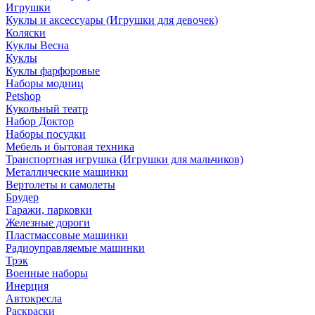
Игрушки
Куклы и аксессуары (Игрушки для девочек)
Коляски
Куклы Весна
Куклы
Куклы фарфоровые
Наборы модниц
Petshop
Кукольный театр
Набор Доктор
Наборы посудки
Мебель и бытовая техника
Транспортная игрушка (Игрушки для мальчиков)
Металлические машинки
Вертолеты и самолеты
Брудер
Гаражи, парковки
Железные дороги
Пластмассовые машинки
Радиоуправляемые машинки
Трэк
Военные наборы
Инерция
Автокресла
Раскраски