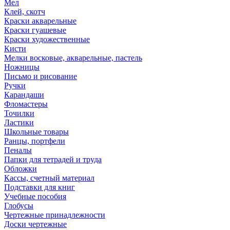
Мел
Клей, скотч
Краски акварельные
Краски гуашевые
Краски художественные
Кисти
Мелки восковые, акварельные, пастель
Ножницы
Письмо и рисование
Ручки
Карандаши
Фломастеры
Точилки
Ластики
Школьные товары
Ранцы, портфели
Пеналы
Папки для тетрадей и труда
Обложки
Кассы, счетный материал
Подставки для книг
Учебные пособия
Глобусы
Чертежные принадлежности
Доски чертежные