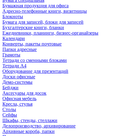
Бумага специальная
Бумажная продукция для офиса
Адресно-телефонные книги, визитницы
Блокноты
Бумага для записей, блоки для записей
Бухгалтерские книги, бланки
Ежедневники, планинги, бизнес-органайзеры
Календари
Конверты, пакеты почтовые
Папки адресные
Грамоты
Тетради со сменными блоками
Тетради А4
Оборудование для презентаций
Доски офисные
Демо-системы
Бейджи
Аксесуары для досок
Офисная мебель
Кресла, стулья
Столы
Сейфы
Шкафы, стенды, стеллажи
Делопроизводство, архивирование
Архивные короба, папки