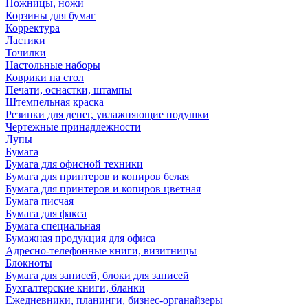
Ножницы, ножи
Корзины для бумаг
Корректура
Ластики
Точилки
Настольные наборы
Коврики на стол
Печати, оснастки, штампы
Штемпельная краска
Резинки для денег, увлажняющие подушки
Чертежные принадлежности
Лупы
Бумага
Бумага для офисной техники
Бумага для принтеров и копиров белая
Бумага для принтеров и копиров цветная
Бумага писчая
Бумага для факса
Бумага специальная
Бумажная продукция для офиса
Адресно-телефонные книги, визитницы
Блокноты
Бумага для записей, блоки для записей
Бухгалтерские книги, бланки
Ежедневники, планинги, бизнес-органайзеры