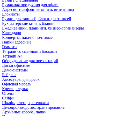
Бумага специальная
Бумажная продукция для офиса
Адресно-телефонные книги, визитницы
Блокноты
Бумага для записей, блоки для записей
Бухгалтерские книги, бланки
Ежедневники, планинги, бизнес-органайзеры
Календари
Конверты, пакеты почтовые
Папки адресные
Грамоты
Тетради со сменными блоками
Тетради А4
Оборудование для презентаций
Доски офисные
Демо-системы
Бейджи
Аксесуары для досок
Офисная мебель
Кресла, стулья
Столы
Сейфы
Шкафы, стенды, стеллажи
Делопроизводство, архивирование
Архивные короба, папки