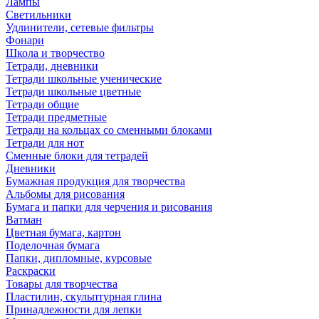
Лампы
Светильники
Удлинители, сетевые фильтры
Фонари
Школа и творчество
Тетради, дневники
Тетради школьные ученические
Тетради школьные цветные
Тетради общие
Тетради предметные
Тетради на кольцах со сменными блоками
Тетради для нот
Сменные блоки для тетрадей
Дневники
Бумажная продукция для творчества
Альбомы для рисования
Бумага и папки для черчения и рисования
Ватман
Цветная бумага, картон
Поделочная бумага
Папки, дипломные, курсовые
Раскраски
Товары для творчества
Пластилин, скульптурная глина
Принадлежности для лепки