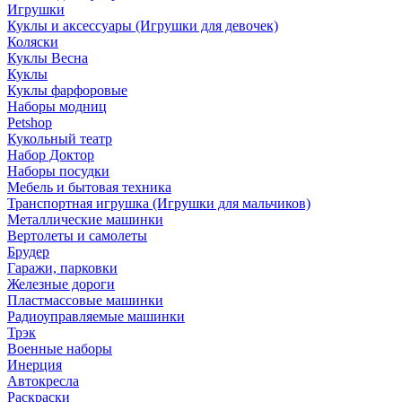
Игрушки
Куклы и аксессуары (Игрушки для девочек)
Коляски
Куклы Весна
Куклы
Куклы фарфоровые
Наборы модниц
Petshop
Кукольный театр
Набор Доктор
Наборы посудки
Мебель и бытовая техника
Транспортная игрушка (Игрушки для мальчиков)
Металлические машинки
Вертолеты и самолеты
Брудер
Гаражи, парковки
Железные дороги
Пластмассовые машинки
Радиоуправляемые машинки
Трэк
Военные наборы
Инерция
Автокресла
Раскраски