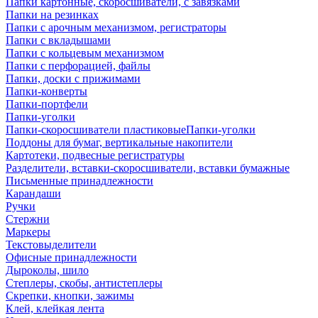
Папки картонные, скоросшиватели, с завязками
Папки на резинках
Папки с арочным механизмом, регистраторы
Папки с вкладышами
Папки с кольцевым механизмом
Папки с перфорацией, файлы
Папки, доски с прижимами
Папки-конверты
Папки-портфели
Папки-уголки
Папки-скоросшиватели пластиковыеПапки-уголки
Поддоны для бумаг, вертикальные накопители
Картотеки, подвесные регистратуры
Разделители, вставки-скоросшиватели, вставки бумажные
Письменные принадлежности
Карандаши
Ручки
Стержни
Маркеры
Текстовыделители
Офисные принадлежности
Дыроколы, шило
Степлеры, скобы, антистеплеры
Скрепки, кнопки, зажимы
Клей, клейкая лента