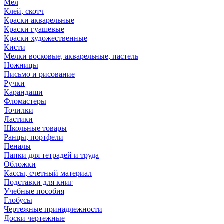
Мел
Клей, скотч
Краски акварельные
Краски гуашевые
Краски художественные
Кисти
Мелки восковые, акварельные, пастель
Ножницы
Письмо и рисование
Ручки
Карандаши
Фломастеры
Точилки
Ластики
Школьные товары
Ранцы, портфели
Пеналы
Папки для тетрадей и труда
Обложки
Кассы, счетный материал
Подставки для книг
Учебные пособия
Глобусы
Чертежные принадлежности
Доски чертежные