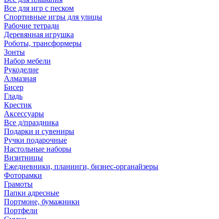
Все для игр с песком
Спортивные игры для улицы
Рабочие тетради
Деревянная игрушка
Роботы, трансформеры
Зонты
Набор мебели
Рукоделие
Алмазная
Бисер
Гладь
Крестик
Аксессуары
Все д/праздника
Подарки и сувениры
Ручки подарочные
Настольные наборы
Визитницы
Ежедневники, планинги, бизнес-органайзеры
Фоторамки
Грамоты
Папки адресные
Портмоне, бумажники
Портфели