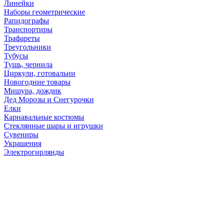
Линейки
Наборы геометрические
Рапидографы
Транспортиры
Трафареты
Треугольники
Тубусы
Тушь, чернила
Циркули, готовальни
Новогодние товары
Мишура, дождик
Дед Морозы и Снегурочки
Елки
Карнавальные костюмы
Стеклянные шары и игрушки
Сувениры
Украшения
Электрогирлянды