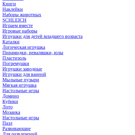
Книги
Наклейки
Наборы животных
SCHLEICH
Играем вместе
Игровые наборы
Игрушки для детей младшего возраста
Каталки
Логическая игрушка
Пирамидки, неваляшки, юлы
Пластизоль
Погремушки
Игрушки заводные
Игрушки для ванной
Мыльные пузыри
Мягкая игрушка
Настольные игры
Домино
Кубики
Лото
Мозаика
Настольные игры
Пазл
Развиваюшие
Для развлечений