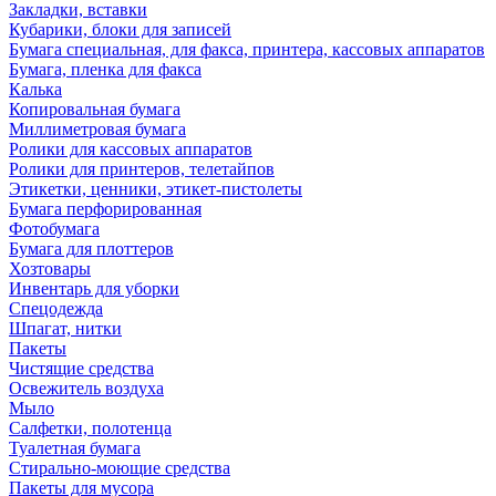
Закладки, вставки
Кубарики, блоки для записей
Бумага специальная, для факса, принтера, кассовых аппаратов
Бумага, пленка для факса
Калька
Копировальная бумага
Миллиметровая бумага
Ролики для кассовых аппаратов
Ролики для принтеров, телетайпов
Этикетки, ценники, этикет-пистолеты
Бумага перфорированная
Фотобумага
Бумага для плоттеров
Хозтовары
Инвентарь для уборки
Спецодежда
Шпагат, нитки
Пакеты
Чистящие средства
Освежитель воздуха
Мыло
Салфетки, полотенца
Туалетная бумага
Стирально-моющие средства
Пакеты для мусора