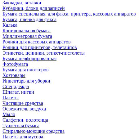
Закладки, вставки
Кубарики, блоки для записей
Бумага специальная, для факса, принтера, кассовых аппаратов
Бумага, пленка для факса
Калька
Копировальная бумага
Миллиметровая бумага
Ролики для кассовых аппаратов
Ролики для принтеров, телетайпов
Этикетки, ценники, этикет-пистолеты
Бумага перфорированная
Фотобумага
Бумага для плоттеров
Хозтовары
Инвентарь для уборки
Спецодежда
Шпагат, нитки
Пакеты
Чистящие средства
Освежитель воздуха
Мыло
Салфетки, полотенца
Туалетная бумага
Стирально-моющие средства
Пакеты для мусора