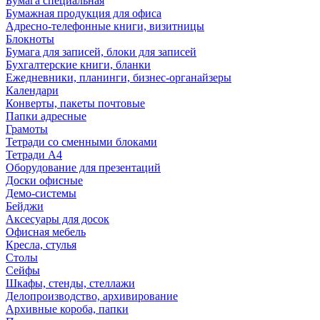
Бумага специальная
Бумажная продукция для офиса
Адресно-телефонные книги, визитницы
Блокноты
Бумага для записей, блоки для записей
Бухгалтерские книги, бланки
Ежедневники, планинги, бизнес-органайзеры
Календари
Конверты, пакеты почтовые
Папки адресные
Грамоты
Тетради со сменными блоками
Тетради А4
Оборудование для презентаций
Доски офисные
Демо-системы
Бейджи
Аксесуары для досок
Офисная мебель
Кресла, стулья
Столы
Сейфы
Шкафы, стенды, стеллажи
Делопроизводство, архивирование
Архивные короба, папки