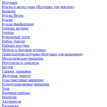
Игрушки
Куклы и аксессуары (Игрушки для девочек)
Коляски
Куклы Весна
Куклы
Куклы фарфоровые
Наборы модниц
Petshop
Кукольный театр
Набор Доктор
Наборы посудки
Мебель и бытовая техника
Транспортная игрушка (Игрушки для мальчиков)
Металлические машинки
Вертолеты и самолеты
Брудер
Гаражи, парковки
Железные дороги
Пластмассовые машинки
Радиоуправляемые машинки
Трэк
Военные наборы
Инерция
Автокресла
Раскраски