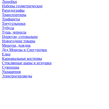
Линейки
Наборы геометрические
Рапидографы
Транспортиры
Трафареты
Треугольники
Тубусы
Тушь, чернила
Циркули, готовальни
Новогодние товары
Мишура, дождик
Дед Морозы и Снегурочки
Елки
Карнавальные костюмы
Стеклянные шары и игрушки
Сувениры
Украшения
Электрогирлянды