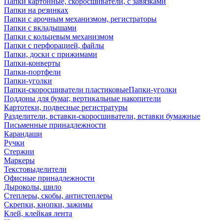
Папки картонные, скоросшиватели, с завязками
Папки на резинках
Папки с арочным механизмом, регистраторы
Папки с вкладышами
Папки с кольцевым механизмом
Папки с перфорацией, файлы
Папки, доски с прижимами
Папки-конверты
Папки-портфели
Папки-уголки
Папки-скоросшиватели пластиковыеПапки-уголки
Поддоны для бумаг, вертикальные накопители
Картотеки, подвесные регистратуры
Разделители, вставки-скоросшиватели, вставки бумажные
Письменные принадлежности
Карандаши
Ручки
Стержни
Маркеры
Текстовыделители
Офисные принадлежности
Дыроколы, шило
Степлеры, скобы, антистеплеры
Скрепки, кнопки, зажимы
Клей, клейкая лента