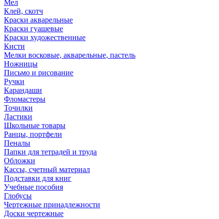
Мел
Клей, скотч
Краски акварельные
Краски гуашевые
Краски художественные
Кисти
Мелки восковые, акварельные, пастель
Ножницы
Письмо и рисование
Ручки
Карандаши
Фломастеры
Точилки
Ластики
Школьные товары
Ранцы, портфели
Пеналы
Папки для тетрадей и труда
Обложки
Кассы, счетный материал
Подставки для книг
Учебные пособия
Глобусы
Чертежные принадлежности
Доски чертежные