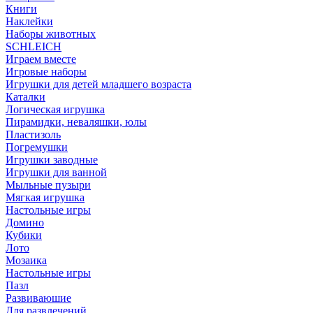
Книги
Наклейки
Наборы животных
SCHLEICH
Играем вместе
Игровые наборы
Игрушки для детей младшего возраста
Каталки
Логическая игрушка
Пирамидки, неваляшки, юлы
Пластизоль
Погремушки
Игрушки заводные
Игрушки для ванной
Мыльные пузыри
Мягкая игрушка
Настольные игры
Домино
Кубики
Лото
Мозаика
Настольные игры
Пазл
Развиваюшие
Для развлечений