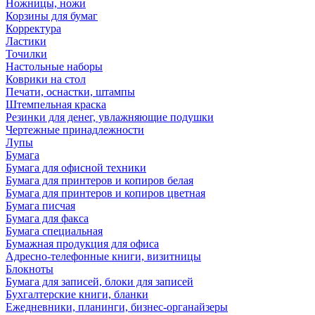
Ножницы, ножи
Корзины для бумаг
Корректура
Ластики
Точилки
Настольные наборы
Коврики на стол
Печати, оснастки, штампы
Штемпельная краска
Резинки для денег, увлажняющие подушки
Чертежные принадлежности
Лупы
Бумага
Бумага для офисной техники
Бумага для принтеров и копиров белая
Бумага для принтеров и копиров цветная
Бумага писчая
Бумага для факса
Бумага специальная
Бумажная продукция для офиса
Адресно-телефонные книги, визитницы
Блокноты
Бумага для записей, блоки для записей
Бухгалтерские книги, бланки
Ежедневники, планинги, бизнес-органайзеры