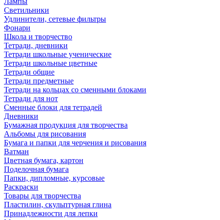
Лампы
Светильники
Удлинители, сетевые фильтры
Фонари
Школа и творчество
Тетради, дневники
Тетради школьные ученические
Тетради школьные цветные
Тетради общие
Тетради предметные
Тетради на кольцах со сменными блоками
Тетради для нот
Сменные блоки для тетрадей
Дневники
Бумажная продукция для творчества
Альбомы для рисования
Бумага и папки для черчения и рисования
Ватман
Цветная бумага, картон
Поделочная бумага
Папки, дипломные, курсовые
Раскраски
Товары для творчества
Пластилин, скульптурная глина
Принадлежности для лепки