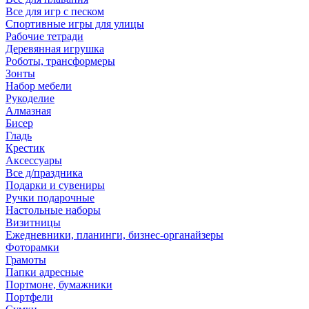
Все для игр с песком
Спортивные игры для улицы
Рабочие тетради
Деревянная игрушка
Роботы, трансформеры
Зонты
Набор мебели
Рукоделие
Алмазная
Бисер
Гладь
Крестик
Аксессуары
Все д/праздника
Подарки и сувениры
Ручки подарочные
Настольные наборы
Визитницы
Ежедневники, планинги, бизнес-органайзеры
Фоторамки
Грамоты
Папки адресные
Портмоне, бумажники
Портфели