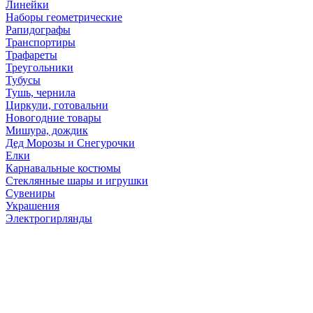
Линейки
Наборы геометрические
Рапидографы
Транспортиры
Трафареты
Треугольники
Тубусы
Тушь, чернила
Циркули, готовальни
Новогодние товары
Мишура, дождик
Дед Морозы и Снегурочки
Елки
Карнавальные костюмы
Стеклянные шары и игрушки
Сувениры
Украшения
Электрогирлянды