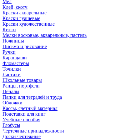
Мел
Клей, скотч
Краски акварельные
Краски гуашевые
Краски художественные
Кисти
Мелки восковые, акварельные, пастель
Ножницы
Письмо и рисование
Ручки
Карандаши
Фломастеры
Точилки
Ластики
Школьные товары
Ранцы, портфели
Пеналы
Папки для тетрадей и труда
Обложки
Кассы, счетный материал
Подставки для книг
Учебные пособия
Глобусы
Чертежные принадлежности
Доски чертежные