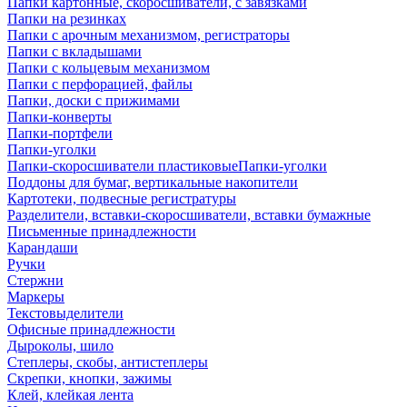
Папки картонные, скоросшиватели, с завязками
Папки на резинках
Папки с арочным механизмом, регистраторы
Папки с вкладышами
Папки с кольцевым механизмом
Папки с перфорацией, файлы
Папки, доски с прижимами
Папки-конверты
Папки-портфели
Папки-уголки
Папки-скоросшиватели пластиковыеПапки-уголки
Поддоны для бумаг, вертикальные накопители
Картотеки, подвесные регистратуры
Разделители, вставки-скоросшиватели, вставки бумажные
Письменные принадлежности
Карандаши
Ручки
Стержни
Маркеры
Текстовыделители
Офисные принадлежности
Дыроколы, шило
Степлеры, скобы, антистеплеры
Скрепки, кнопки, зажимы
Клей, клейкая лента