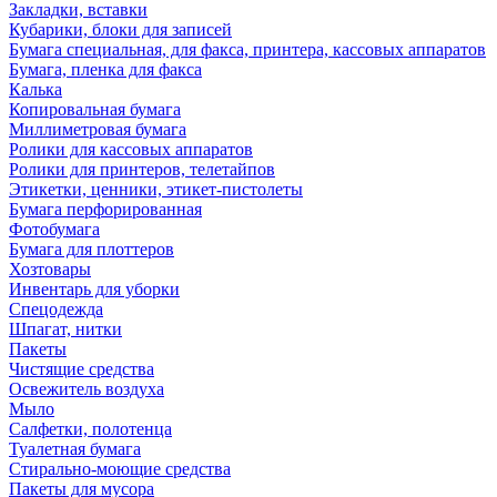
Закладки, вставки
Кубарики, блоки для записей
Бумага специальная, для факса, принтера, кассовых аппаратов
Бумага, пленка для факса
Калька
Копировальная бумага
Миллиметровая бумага
Ролики для кассовых аппаратов
Ролики для принтеров, телетайпов
Этикетки, ценники, этикет-пистолеты
Бумага перфорированная
Фотобумага
Бумага для плоттеров
Хозтовары
Инвентарь для уборки
Спецодежда
Шпагат, нитки
Пакеты
Чистящие средства
Освежитель воздуха
Мыло
Салфетки, полотенца
Туалетная бумага
Стирально-моющие средства
Пакеты для мусора