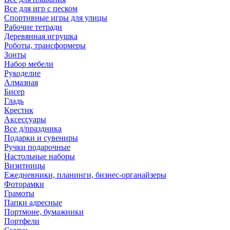
Все для игр с песком
Спортивные игры для улицы
Рабочие тетради
Деревянная игрушка
Роботы, трансформеры
Зонты
Набор мебели
Рукоделие
Алмазная
Бисер
Гладь
Крестик
Аксессуары
Все д/праздника
Подарки и сувениры
Ручки подарочные
Настольные наборы
Визитницы
Ежедневники, планинги, бизнес-органайзеры
Фоторамки
Грамоты
Папки адресные
Портмоне, бумажники
Портфели