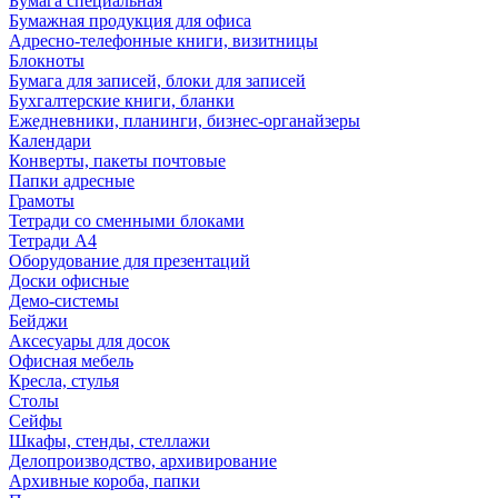
Бумага специальная
Бумажная продукция для офиса
Адресно-телефонные книги, визитницы
Блокноты
Бумага для записей, блоки для записей
Бухгалтерские книги, бланки
Ежедневники, планинги, бизнес-органайзеры
Календари
Конверты, пакеты почтовые
Папки адресные
Грамоты
Тетради со сменными блоками
Тетради А4
Оборудование для презентаций
Доски офисные
Демо-системы
Бейджи
Аксесуары для досок
Офисная мебель
Кресла, стулья
Столы
Сейфы
Шкафы, стенды, стеллажи
Делопроизводство, архивирование
Архивные короба, папки