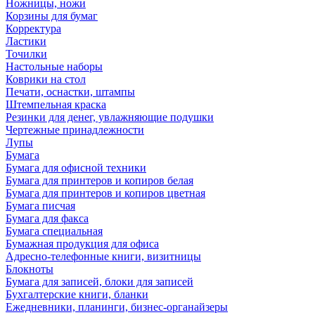
Ножницы, ножи
Корзины для бумаг
Корректура
Ластики
Точилки
Настольные наборы
Коврики на стол
Печати, оснастки, штампы
Штемпельная краска
Резинки для денег, увлажняющие подушки
Чертежные принадлежности
Лупы
Бумага
Бумага для офисной техники
Бумага для принтеров и копиров белая
Бумага для принтеров и копиров цветная
Бумага писчая
Бумага для факса
Бумага специальная
Бумажная продукция для офиса
Адресно-телефонные книги, визитницы
Блокноты
Бумага для записей, блоки для записей
Бухгалтерские книги, бланки
Ежедневники, планинги, бизнес-органайзеры