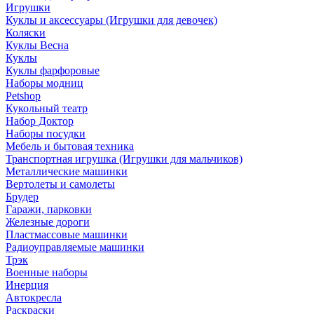
Игрушки
Куклы и аксессуары (Игрушки для девочек)
Коляски
Куклы Весна
Куклы
Куклы фарфоровые
Наборы модниц
Petshop
Кукольный театр
Набор Доктор
Наборы посудки
Мебель и бытовая техника
Транспортная игрушка (Игрушки для мальчиков)
Металлические машинки
Вертолеты и самолеты
Брудер
Гаражи, парковки
Железные дороги
Пластмассовые машинки
Радиоуправляемые машинки
Трэк
Военные наборы
Инерция
Автокресла
Раскраски