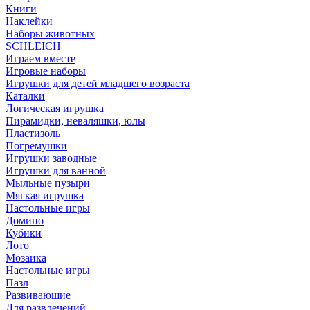
Книги
Наклейки
Наборы животных
SCHLEICH
Играем вместе
Игровые наборы
Игрушки для детей младшего возраста
Каталки
Логическая игрушка
Пирамидки, неваляшки, юлы
Пластизоль
Погремушки
Игрушки заводные
Игрушки для ванной
Мыльные пузыри
Мягкая игрушка
Настольные игры
Домино
Кубики
Лото
Мозаика
Настольные игры
Пазл
Развиваюшие
Для развлечений