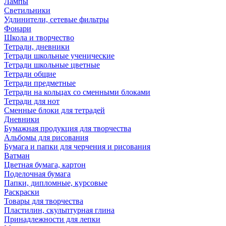
Лампы
Светильники
Удлинители, сетевые фильтры
Фонари
Школа и творчество
Тетради, дневники
Тетради школьные ученические
Тетради школьные цветные
Тетради общие
Тетради предметные
Тетради на кольцах со сменными блоками
Тетради для нот
Сменные блоки для тетрадей
Дневники
Бумажная продукция для творчества
Альбомы для рисования
Бумага и папки для черчения и рисования
Ватман
Цветная бумага, картон
Поделочная бумага
Папки, дипломные, курсовые
Раскраски
Товары для творчества
Пластилин, скульптурная глина
Принадлежности для лепки