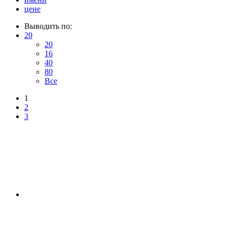
цене
Выводить по:
20
20
16
40
80
Все
1
2
3