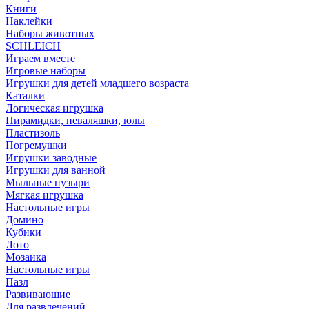
Книги
Наклейки
Наборы животных
SCHLEICH
Играем вместе
Игровые наборы
Игрушки для детей младшего возраста
Каталки
Логическая игрушка
Пирамидки, неваляшки, юлы
Пластизоль
Погремушки
Игрушки заводные
Игрушки для ванной
Мыльные пузыри
Мягкая игрушка
Настольные игры
Домино
Кубики
Лото
Мозаика
Настольные игры
Пазл
Развиваюшие
Для развлечений