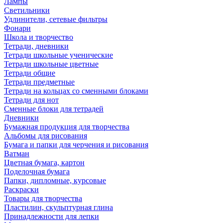
Лампы
Светильники
Удлинители, сетевые фильтры
Фонари
Школа и творчество
Тетради, дневники
Тетради школьные ученические
Тетради школьные цветные
Тетради общие
Тетради предметные
Тетради на кольцах со сменными блоками
Тетради для нот
Сменные блоки для тетрадей
Дневники
Бумажная продукция для творчества
Альбомы для рисования
Бумага и папки для черчения и рисования
Ватман
Цветная бумага, картон
Поделочная бумага
Папки, дипломные, курсовые
Раскраски
Товары для творчества
Пластилин, скульптурная глина
Принадлежности для лепки