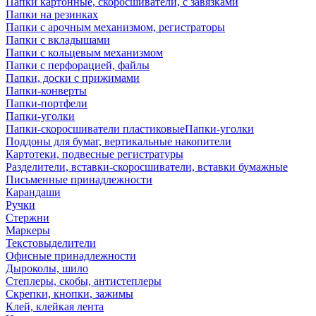
Папки картонные, скоросшиватели, с завязками
Папки на резинках
Папки с арочным механизмом, регистраторы
Папки с вкладышами
Папки с кольцевым механизмом
Папки с перфорацией, файлы
Папки, доски с прижимами
Папки-конверты
Папки-портфели
Папки-уголки
Папки-скоросшиватели пластиковыеПапки-уголки
Поддоны для бумаг, вертикальные накопители
Картотеки, подвесные регистратуры
Разделители, вставки-скоросшиватели, вставки бумажные
Письменные принадлежности
Карандаши
Ручки
Стержни
Маркеры
Текстовыделители
Офисные принадлежности
Дыроколы, шило
Степлеры, скобы, антистеплеры
Скрепки, кнопки, зажимы
Клей, клейкая лента