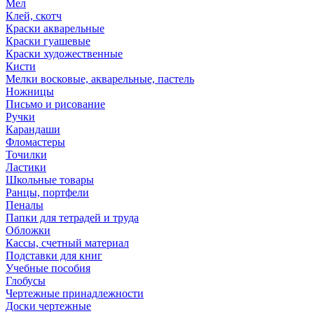
Мел
Клей, скотч
Краски акварельные
Краски гуашевые
Краски художественные
Кисти
Мелки восковые, акварельные, пастель
Ножницы
Письмо и рисование
Ручки
Карандаши
Фломастеры
Точилки
Ластики
Школьные товары
Ранцы, портфели
Пеналы
Папки для тетрадей и труда
Обложки
Кассы, счетный материал
Подставки для книг
Учебные пособия
Глобусы
Чертежные принадлежности
Доски чертежные