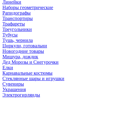
Линейки
Наборы геометрические
Рапидографы
Транспортиры
Трафареты
Треугольники
Тубусы
Тушь, чернила
Циркули, готовальни
Новогодние товары
Мишура, дождик
Дед Морозы и Снегурочки
Елки
Карнавальные костюмы
Стеклянные шары и игрушки
Сувениры
Украшения
Электрогирлянды