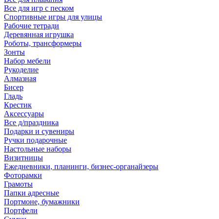
Все для игр с песком
Спортивные игры для улицы
Рабочие тетради
Деревянная игрушка
Роботы, трансформеры
Зонты
Набор мебели
Рукоделие
Алмазная
Бисер
Гладь
Крестик
Аксессуары
Все д/праздника
Подарки и сувениры
Ручки подарочные
Настольные наборы
Визитницы
Ежедневники, планинги, бизнес-органайзеры
Фоторамки
Грамоты
Папки адресные
Портмоне, бумажники
Портфели