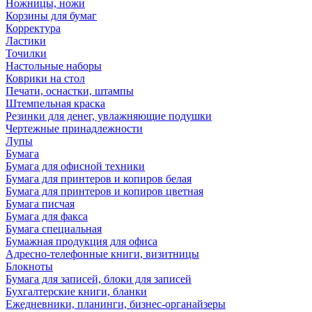
Ножницы, ножи
Корзины для бумаг
Корректура
Ластики
Точилки
Настольные наборы
Коврики на стол
Печати, оснастки, штампы
Штемпельная краска
Резинки для денег, увлажняющие подушки
Чертежные принадлежности
Лупы
Бумага
Бумага для офисной техники
Бумага для принтеров и копиров белая
Бумага для принтеров и копиров цветная
Бумага писчая
Бумага для факса
Бумага специальная
Бумажная продукция для офиса
Адресно-телефонные книги, визитницы
Блокноты
Бумага для записей, блоки для записей
Бухгалтерские книги, бланки
Ежедневники, планинги, бизнес-органайзеры