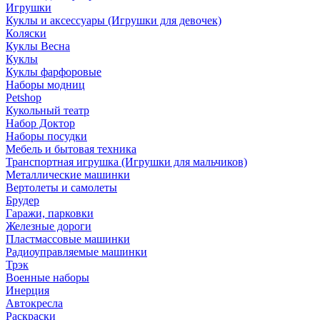
Игрушки
Куклы и аксессуары (Игрушки для девочек)
Коляски
Куклы Весна
Куклы
Куклы фарфоровые
Наборы модниц
Petshop
Кукольный театр
Набор Доктор
Наборы посудки
Мебель и бытовая техника
Транспортная игрушка (Игрушки для мальчиков)
Металлические машинки
Вертолеты и самолеты
Брудер
Гаражи, парковки
Железные дороги
Пластмассовые машинки
Радиоуправляемые машинки
Трэк
Военные наборы
Инерция
Автокресла
Раскраски