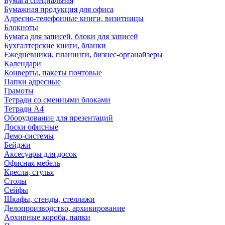
Бумага специальная
Бумажная продукция для офиса
Адресно-телефонные книги, визитницы
Блокноты
Бумага для записей, блоки для записей
Бухгалтерские книги, бланки
Ежедневники, планинги, бизнес-органайзеры
Календари
Конверты, пакеты почтовые
Папки адресные
Грамоты
Тетради со сменными блоками
Тетради А4
Оборудование для презентаций
Доски офисные
Демо-системы
Бейджи
Аксесуары для досок
Офисная мебель
Кресла, стулья
Столы
Сейфы
Шкафы, стенды, стеллажи
Делопроизводство, архивирование
Архивные короба, папки