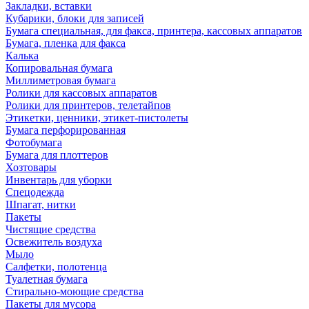
Закладки, вставки
Кубарики, блоки для записей
Бумага специальная, для факса, принтера, кассовых аппаратов
Бумага, пленка для факса
Калька
Копировальная бумага
Миллиметровая бумага
Ролики для кассовых аппаратов
Ролики для принтеров, телетайпов
Этикетки, ценники, этикет-пистолеты
Бумага перфорированная
Фотобумага
Бумага для плоттеров
Хозтовары
Инвентарь для уборки
Спецодежда
Шпагат, нитки
Пакеты
Чистящие средства
Освежитель воздуха
Мыло
Салфетки, полотенца
Туалетная бумага
Стирально-моющие средства
Пакеты для мусора