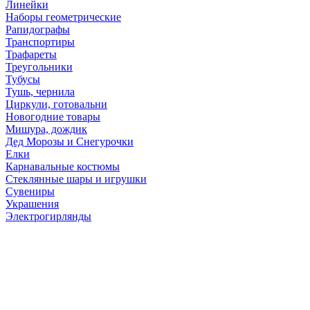
Линейки
Наборы геометрические
Рапидографы
Транспортиры
Трафареты
Треугольники
Тубусы
Тушь, чернила
Циркули, готовальни
Новогодние товары
Мишура, дождик
Дед Морозы и Снегурочки
Елки
Карнавальные костюмы
Стеклянные шары и игрушки
Сувениры
Украшения
Электрогирлянды