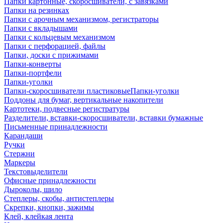
Папки картонные, скоросшиватели, с завязками
Папки на резинках
Папки с арочным механизмом, регистраторы
Папки с вкладышами
Папки с кольцевым механизмом
Папки с перфорацией, файлы
Папки, доски с прижимами
Папки-конверты
Папки-портфели
Папки-уголки
Папки-скоросшиватели пластиковыеПапки-уголки
Поддоны для бумаг, вертикальные накопители
Картотеки, подвесные регистратуры
Разделители, вставки-скоросшиватели, вставки бумажные
Письменные принадлежности
Карандаши
Ручки
Стержни
Маркеры
Текстовыделители
Офисные принадлежности
Дыроколы, шило
Степлеры, скобы, антистеплеры
Скрепки, кнопки, зажимы
Клей, клейкая лента