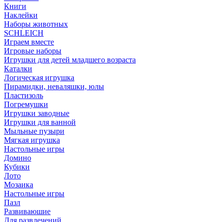
Книги
Наклейки
Наборы животных
SCHLEICH
Играем вместе
Игровые наборы
Игрушки для детей младшего возраста
Каталки
Логическая игрушка
Пирамидки, неваляшки, юлы
Пластизоль
Погремушки
Игрушки заводные
Игрушки для ванной
Мыльные пузыри
Мягкая игрушка
Настольные игры
Домино
Кубики
Лото
Мозаика
Настольные игры
Пазл
Развиваюшие
Для развлечений