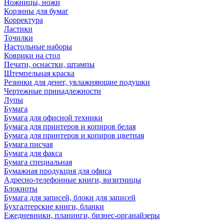
Ножницы, ножи
Корзины для бумаг
Корректура
Ластики
Точилки
Настольные наборы
Коврики на стол
Печати, оснастки, штампы
Штемпельная краска
Резинки для денег, увлажняющие подушки
Чертежные принадлежности
Лупы
Бумага
Бумага для офисной техники
Бумага для принтеров и копиров белая
Бумага для принтеров и копиров цветная
Бумага писчая
Бумага для факса
Бумага специальная
Бумажная продукция для офиса
Адресно-телефонные книги, визитницы
Блокноты
Бумага для записей, блоки для записей
Бухгалтерские книги, бланки
Ежедневники, планинги, бизнес-органайзеры