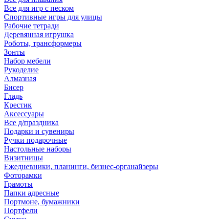
Все для игр с песком
Спортивные игры для улицы
Рабочие тетради
Деревянная игрушка
Роботы, трансформеры
Зонты
Набор мебели
Рукоделие
Алмазная
Бисер
Гладь
Крестик
Аксессуары
Все д/праздника
Подарки и сувениры
Ручки подарочные
Настольные наборы
Визитницы
Ежедневники, планинги, бизнес-органайзеры
Фоторамки
Грамоты
Папки адресные
Портмоне, бумажники
Портфели