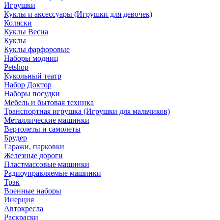
Игрушки
Куклы и аксессуары (Игрушки для девочек)
Коляски
Куклы Весна
Куклы
Куклы фарфоровые
Наборы модниц
Petshop
Кукольный театр
Набор Доктор
Наборы посудки
Мебель и бытовая техника
Транспортная игрушка (Игрушки для мальчиков)
Металлические машинки
Вертолеты и самолеты
Брудер
Гаражи, парковки
Железные дороги
Пластмассовые машинки
Радиоуправляемые машинки
Трэк
Военные наборы
Инерция
Автокресла
Раскраски