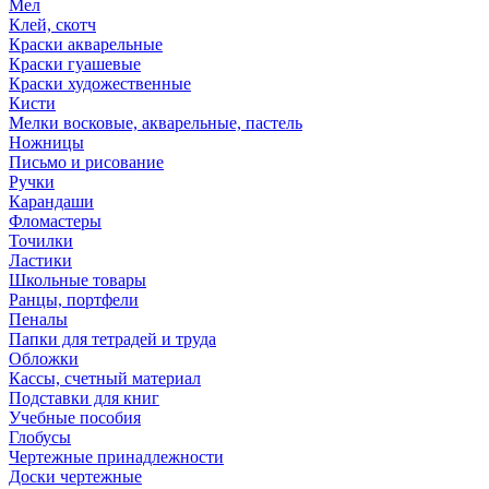
Мел
Клей, скотч
Краски акварельные
Краски гуашевые
Краски художественные
Кисти
Мелки восковые, акварельные, пастель
Ножницы
Письмо и рисование
Ручки
Карандаши
Фломастеры
Точилки
Ластики
Школьные товары
Ранцы, портфели
Пеналы
Папки для тетрадей и труда
Обложки
Кассы, счетный материал
Подставки для книг
Учебные пособия
Глобусы
Чертежные принадлежности
Доски чертежные