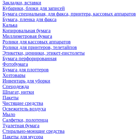
Закладки, вставки
Кубарики, блоки для записей
Бумага специальная, для факса, принтера, кассовых аппаратов
Бумага, пленка для факса
Калька
Копировальная бумага
Миллиметровая бумага
Ролики для кассовых аппаратов
Ролики для принтеров, телетайпов
Этикетки, ценники, этикет-пистолеты
Бумага перфорированная
Фотобумага
Бумага для плоттеров
Хозтовары
Инвентарь для уборки
Спецодежда
Шпагат, нитки
Пакеты
Чистящие средства
Освежитель воздуха
Мыло
Салфетки, полотенца
Туалетная бумага
Стирально-моющие средства
Пакеты для мусора