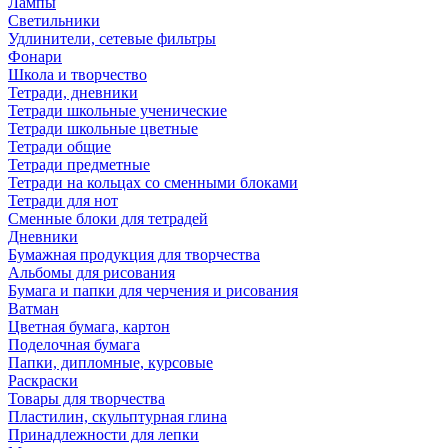
Лампы
Светильники
Удлинители, сетевые фильтры
Фонари
Школа и творчество
Тетради, дневники
Тетради школьные ученические
Тетради школьные цветные
Тетради общие
Тетради предметные
Тетради на кольцах со сменными блоками
Тетради для нот
Сменные блоки для тетрадей
Дневники
Бумажная продукция для творчества
Альбомы для рисования
Бумага и папки для черчения и рисования
Ватман
Цветная бумага, картон
Поделочная бумага
Папки, дипломные, курсовые
Раскраски
Товары для творчества
Пластилин, скульптурная глина
Принадлежности для лепки