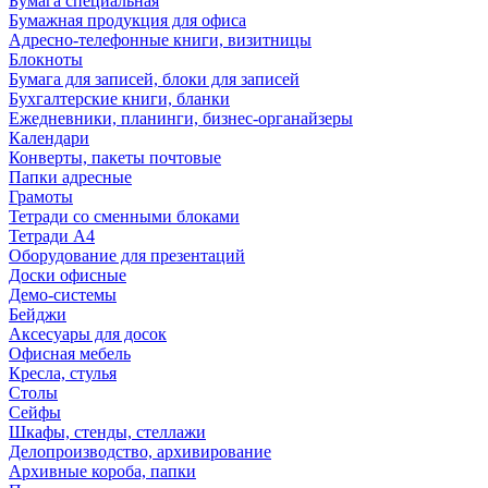
Бумага специальная
Бумажная продукция для офиса
Адресно-телефонные книги, визитницы
Блокноты
Бумага для записей, блоки для записей
Бухгалтерские книги, бланки
Ежедневники, планинги, бизнес-органайзеры
Календари
Конверты, пакеты почтовые
Папки адресные
Грамоты
Тетради со сменными блоками
Тетради А4
Оборудование для презентаций
Доски офисные
Демо-системы
Бейджи
Аксесуары для досок
Офисная мебель
Кресла, стулья
Столы
Сейфы
Шкафы, стенды, стеллажи
Делопроизводство, архивирование
Архивные короба, папки