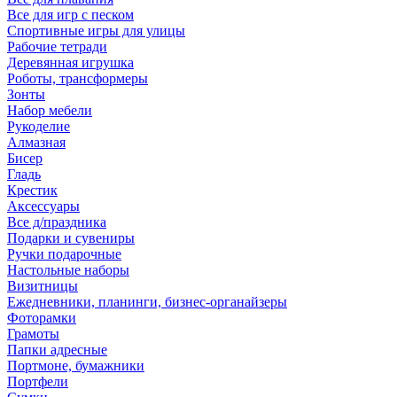
Все для игр с песком
Спортивные игры для улицы
Рабочие тетради
Деревянная игрушка
Роботы, трансформеры
Зонты
Набор мебели
Рукоделие
Алмазная
Бисер
Гладь
Крестик
Аксессуары
Все д/праздника
Подарки и сувениры
Ручки подарочные
Настольные наборы
Визитницы
Ежедневники, планинги, бизнес-органайзеры
Фоторамки
Грамоты
Папки адресные
Портмоне, бумажники
Портфели