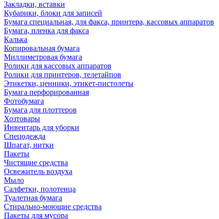
Закладки, вставки
Кубарики, блоки для записей
Бумага специальная, для факса, принтера, кассовых аппаратов
Бумага, пленка для факса
Калька
Копировальная бумага
Миллиметровая бумага
Ролики для кассовых аппаратов
Ролики для принтеров, телетайпов
Этикетки, ценники, этикет-пистолеты
Бумага перфорированная
Фотобумага
Бумага для плоттеров
Хозтовары
Инвентарь для уборки
Спецодежда
Шпагат, нитки
Пакеты
Чистящие средства
Освежитель воздуха
Мыло
Салфетки, полотенца
Туалетная бумага
Стирально-моющие средства
Пакеты для мусора