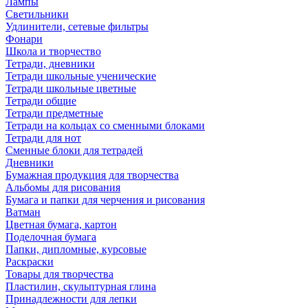
Лампы
Светильники
Удлинители, сетевые фильтры
Фонари
Школа и творчество
Тетради, дневники
Тетради школьные ученические
Тетради школьные цветные
Тетради общие
Тетради предметные
Тетради на кольцах со сменными блоками
Тетради для нот
Сменные блоки для тетрадей
Дневники
Бумажная продукция для творчества
Альбомы для рисования
Бумага и папки для черчения и рисования
Ватман
Цветная бумага, картон
Поделочная бумага
Папки, дипломные, курсовые
Раскраски
Товары для творчества
Пластилин, скульптурная глина
Принадлежности для лепки