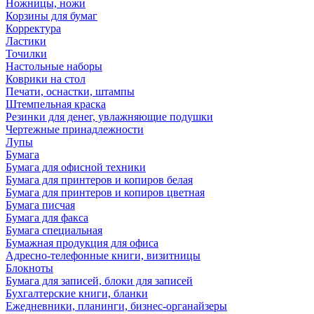
Ножницы, ножи
Корзины для бумаг
Корректура
Ластики
Точилки
Настольные наборы
Коврики на стол
Печати, оснастки, штампы
Штемпельная краска
Резинки для денег, увлажняющие подушки
Чертежные принадлежности
Лупы
Бумага
Бумага для офисной техники
Бумага для принтеров и копиров белая
Бумага для принтеров и копиров цветная
Бумага писчая
Бумага для факса
Бумага специальная
Бумажная продукция для офиса
Адресно-телефонные книги, визитницы
Блокноты
Бумага для записей, блоки для записей
Бухгалтерские книги, бланки
Ежедневники, планинги, бизнес-органайзеры