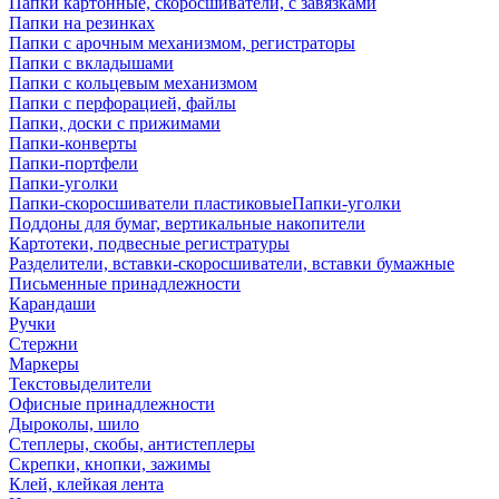
Папки картонные, скоросшиватели, с завязками
Папки на резинках
Папки с арочным механизмом, регистраторы
Папки с вкладышами
Папки с кольцевым механизмом
Папки с перфорацией, файлы
Папки, доски с прижимами
Папки-конверты
Папки-портфели
Папки-уголки
Папки-скоросшиватели пластиковыеПапки-уголки
Поддоны для бумаг, вертикальные накопители
Картотеки, подвесные регистратуры
Разделители, вставки-скоросшиватели, вставки бумажные
Письменные принадлежности
Карандаши
Ручки
Стержни
Маркеры
Текстовыделители
Офисные принадлежности
Дыроколы, шило
Степлеры, скобы, антистеплеры
Скрепки, кнопки, зажимы
Клей, клейкая лента