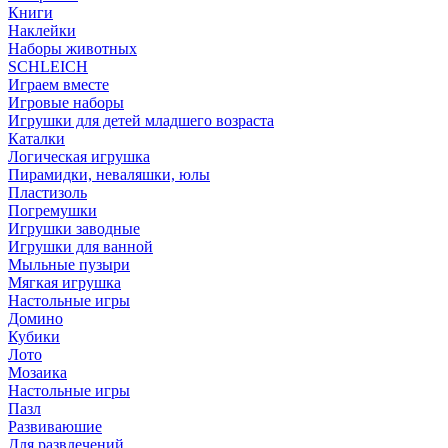
Книги
Наклейки
Наборы животных
SCHLEICH
Играем вместе
Игровые наборы
Игрушки для детей младшего возраста
Каталки
Логическая игрушка
Пирамидки, неваляшки, юлы
Пластизоль
Погремушки
Игрушки заводные
Игрушки для ванной
Мыльные пузыри
Мягкая игрушка
Настольные игры
Домино
Кубики
Лото
Мозаика
Настольные игры
Пазл
Развиваюшие
Для развлечений