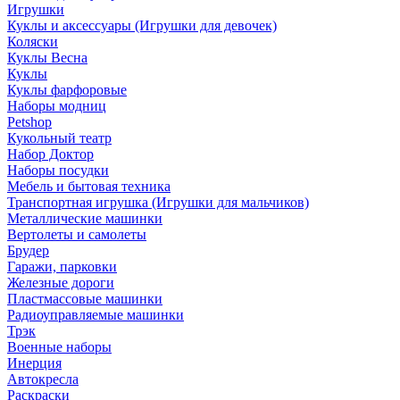
Игрушки
Куклы и аксессуары (Игрушки для девочек)
Коляски
Куклы Весна
Куклы
Куклы фарфоровые
Наборы модниц
Petshop
Кукольный театр
Набор Доктор
Наборы посудки
Мебель и бытовая техника
Транспортная игрушка (Игрушки для мальчиков)
Металлические машинки
Вертолеты и самолеты
Брудер
Гаражи, парковки
Железные дороги
Пластмассовые машинки
Радиоуправляемые машинки
Трэк
Военные наборы
Инерция
Автокресла
Раскраски