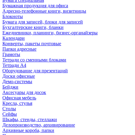
Бумага специальная
Бумажная продукция для офиса
Адресно-телефонные книги, визитницы
Блокноты
Бумага для записей, блоки для записей
Бухгалтерские книги, бланки
Ежедневники, планинги, бизнес-органайзеры
Календари
Конверты, пакеты почтовые
Папки адресные
Грамоты
Тетради со сменными блоками
Тетради А4
Оборудование для презентаций
Доски офисные
Демо-системы
Бейджи
Аксесуары для досок
Офисная мебель
Кресла, стулья
Столы
Сейфы
Шкафы, стенды, стеллажи
Делопроизводство, архивирование
Архивные короба, папки