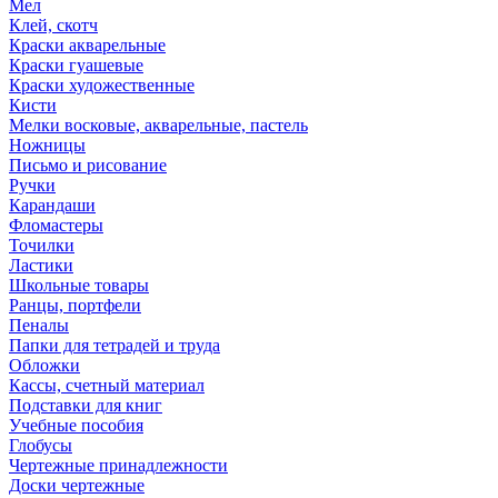
Мел
Клей, скотч
Краски акварельные
Краски гуашевые
Краски художественные
Кисти
Мелки восковые, акварельные, пастель
Ножницы
Письмо и рисование
Ручки
Карандаши
Фломастеры
Точилки
Ластики
Школьные товары
Ранцы, портфели
Пеналы
Папки для тетрадей и труда
Обложки
Кассы, счетный материал
Подставки для книг
Учебные пособия
Глобусы
Чертежные принадлежности
Доски чертежные