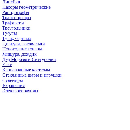
Линейки
Наборы геометрические
Рапидографы
Транспортиры
Трафареты
Треугольники
Тубусы
Тушь, чернила
Циркули, готовальни
Новогодние товары
Мишура, дождик
Дед Морозы и Снегурочки
Елки
Карнавальные костюмы
Стеклянные шары и игрушки
Сувениры
Украшения
Электрогирлянды