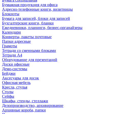
Бумага специальная
Бумажная продукция для офиса
Адресно-телефонные книги, визитницы
Блокноты
Бумага для записей, блоки для записей
Бухгалтерские книги, бланки
Ежедневники, планинги, бизнес-органайзеры
Календари
Конверты, пакеты почтовые
Папки адресные
Грамоты
Тетради со сменными блоками
Тетради А4
Оборудование для презентаций
Доски офисные
Демо-системы
Бейджи
Аксесуары для досок
Офисная мебель
Кресла, стулья
Столы
Сейфы
Шкафы, стенды, стеллажи
Делопроизводство, архивирование
Архивные короба, папки