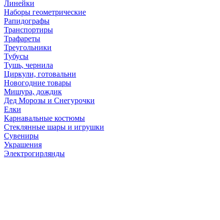
Линейки
Наборы геометрические
Рапидографы
Транспортиры
Трафареты
Треугольники
Тубусы
Тушь, чернила
Циркули, готовальни
Новогодние товары
Мишура, дождик
Дед Морозы и Снегурочки
Елки
Карнавальные костюмы
Стеклянные шары и игрушки
Сувениры
Украшения
Электрогирлянды