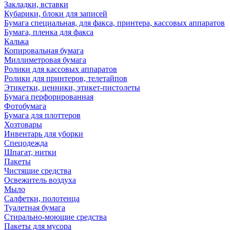
Закладки, вставки
Кубарики, блоки для записей
Бумага специальная, для факса, принтера, кассовых аппаратов
Бумага, пленка для факса
Калька
Копировальная бумага
Миллиметровая бумага
Ролики для кассовых аппаратов
Ролики для принтеров, телетайпов
Этикетки, ценники, этикет-пистолеты
Бумага перфорированная
Фотобумага
Бумага для плоттеров
Хозтовары
Инвентарь для уборки
Спецодежда
Шпагат, нитки
Пакеты
Чистящие средства
Освежитель воздуха
Мыло
Салфетки, полотенца
Туалетная бумага
Стирально-моющие средства
Пакеты для мусора