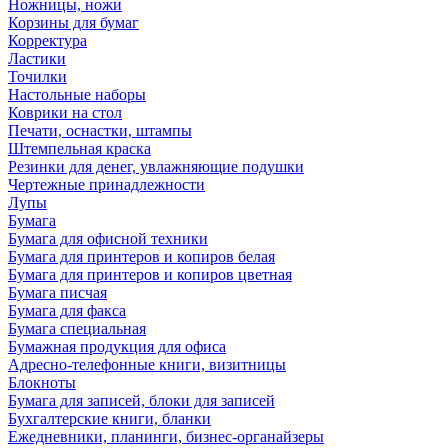
Ножницы, ножи
Корзины для бумаг
Корректура
Ластики
Точилки
Настольные наборы
Коврики на стол
Печати, оснастки, штампы
Штемпельная краска
Резинки для денег, увлажняющие подушки
Чертежные принадлежности
Лупы
Бумага
Бумага для офисной техники
Бумага для принтеров и копиров белая
Бумага для принтеров и копиров цветная
Бумага писчая
Бумага для факса
Бумага специальная
Бумажная продукция для офиса
Адресно-телефонные книги, визитницы
Блокноты
Бумага для записей, блоки для записей
Бухгалтерские книги, бланки
Ежедневники, планинги, бизнес-органайзеры