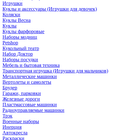
Игрушки
Куклы и аксессуары (Игрушки для девочек)
Коляски
Куклы Весна
Куклы
Куклы фарфоровые
Наборы модниц
Petshop
Кукольный театр
Набор Доктор
Наборы посудки
Мебель и бытовая техника
Транспортная игрушка (Игрушки для мальчиков)
Металлические машинки
Вертолеты и самолеты
Брудер
Гаражи, парковки
Железные дороги
Пластмассовые машинки
Радиоуправляемые машинки
Трэк
Военные наборы
Инерция
Автокресла
Раскраски