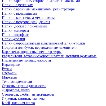
Папки картонные, скоросшиватели, с завязками
Папки на резинках
Папки с арочным механизмом, регистраторы
Папки с вкладышами
Папки с кольцевым механизмом
Папки с перфорацией, файлы
Папки, доски с прижимами
Папки-конверты
Папки-портфели
Папки-уголки
Папки-скоросшиватели пластиковыеПапки-уголки
Поддоны для бумаг, вертикальные накопители
Картотеки, подвесные регистратуры
Разделители, вставки-скоросшиватели, вставки бумажные
Письменные принадлежности
Карандаши
Ручки
Стержни
Маркеры
Текстовыделители
Офисные принадлежности
Дыроколы, шило
Степлеры, скобы, антистеплеры
Скрепки, кнопки, зажимы
Клей, клейкая лента