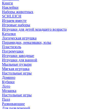
Книги
Наклейки
Наборы животных
SCHLEICH
Играем вместе
Игровые наборы
Игрушки для детей младшего возраста
Каталки
Логическая игрушка
Пирамидки, неваляшки, юлы
Пластизоль
Погремушки
Игрушки заводные
Игрушки для ванной
Мыльные пузыри
Мягкая игрушка
Настольные игры
Домино
Кубики
Лото
Мозаика
Настольные игры
Пазл
Развиваюшие
Для развлечений