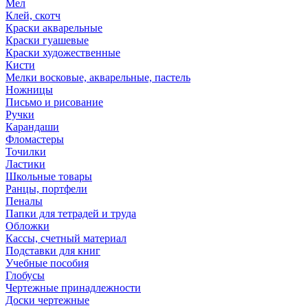
Мел
Клей, скотч
Краски акварельные
Краски гуашевые
Краски художественные
Кисти
Мелки восковые, акварельные, пастель
Ножницы
Письмо и рисование
Ручки
Карандаши
Фломастеры
Точилки
Ластики
Школьные товары
Ранцы, портфели
Пеналы
Папки для тетрадей и труда
Обложки
Кассы, счетный материал
Подставки для книг
Учебные пособия
Глобусы
Чертежные принадлежности
Доски чертежные