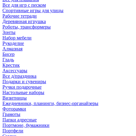
Все для игр с песком
Спортивные игры для улицы
Рабочие тетради
Деревянная игрушка
Роботы, трансформеры
Зонты
Набор мебели
Рукоделие
Алмазная
Бисер
Гладь
Крестик
Аксессуары
Все д/праздника
Подарки и сувениры
Ручки подарочные
Настольные наборы
Визитницы
Ежедневники, планинги, бизнес-органайзеры
Фоторамки
Грамоты
Папки адресные
Портмоне, бумажники
Портфели