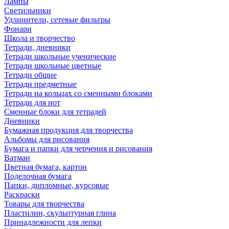
Лампы
Светильники
Удлинители, сетевые фильтры
Фонари
Школа и творчество
Тетради, дневники
Тетради школьные ученические
Тетради школьные цветные
Тетради общие
Тетради предметные
Тетради на кольцах со сменными блоками
Тетради для нот
Сменные блоки для тетрадей
Дневники
Бумажная продукция для творчества
Альбомы для рисования
Бумага и папки для черчения и рисования
Ватман
Цветная бумага, картон
Поделочная бумага
Папки, дипломные, курсовые
Раскраски
Товары для творчества
Пластилин, скульптурная глина
Принадлежности для лепки