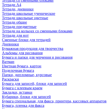
Тетради со сменными блоками
Тетради А4
Тетради, дневники
Тетради школьные ученические
Тетради школьные цветные
Тетради общие
Тетради предметные
Тетради на кольцах со сменными блоками
Тетради для нот
Сменные блоки для тетрадей
Дневники
Бумажная продукция для творчества
Альбомы для рисования
Бумага и папки для черчения и рисования
Ватман
Цветная бумага, картон
Поделочная бумага
Папки, дипломные, курсовые
Раскраски
Бумага для записей, блоки для записей
Бумага с клеевым краем
Закладки, вставки
Кубарики, блоки для записей
Бумага специальная, для факса, принтера, кассовых аппаратов
Бумага, пленка для факса