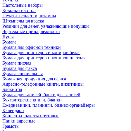
Настольные наборы
Коврики на стол
Печати, оснастки, штампы
Штемпельная краска
Резинки для денег, увлажняющие подушки
Чертежные принадлежности
Лупы
Бумага
Бумага для офисной техники
Бумага для принтеров и копиров белая
Бумага для принтеров и копиров цветная
Бумага писчая
Бумага для факса
Бумага специальная
Бумажная продукция для офиса
Адресно-телефонные книги, визитницы
Блокноты
Бумага для записей, блоки для записей
Бухгалтерские книги, бланки
Ежедневники, планинги, бизнес-органайзеры
Календари
Конверты, пакеты почтовые
Папки адресные
Грамоты