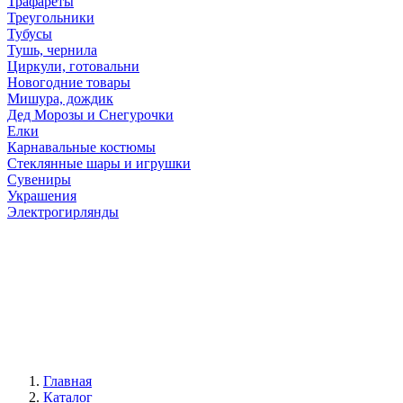
Трафареты
Треугольники
Тубусы
Тушь, чернила
Циркули, готовальни
Новогодние товары
Мишура, дождик
Дед Морозы и Снегурочки
Елки
Карнавальные костюмы
Стеклянные шары и игрушки
Сувениры
Украшения
Электрогирлянды
Главная
Каталог