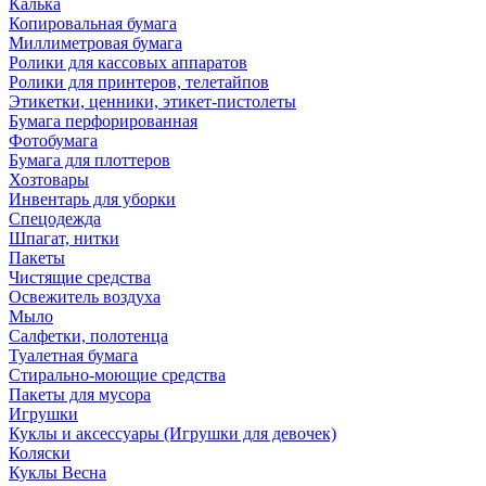
Калька
Копировальная бумага
Миллиметровая бумага
Ролики для кассовых аппаратов
Ролики для принтеров, телетайпов
Этикетки, ценники, этикет-пистолеты
Бумага перфорированная
Фотобумага
Бумага для плоттеров
Хозтовары
Инвентарь для уборки
Спецодежда
Шпагат, нитки
Пакеты
Чистящие средства
Освежитель воздуха
Мыло
Салфетки, полотенца
Туалетная бумага
Стирально-моющие средства
Пакеты для мусора
Игрушки
Куклы и аксессуары (Игрушки для девочек)
Коляски
Куклы Весна