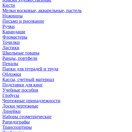
Кисти
Мелки восковые, акварельные, пастель
Ножницы
Письмо и рисование
Ручки
Карандаши
Фломастеры
Точилки
Ластики
Школьные товары
Ранцы, портфели
Пеналы
Папки для тетрадей и труда
Обложки
Кассы, счетный материал
Подставки для книг
Учебные пособия
Глобусы
Чертежные принадлежности
Доски чертежные
Линейки
Наборы геометрические
Рапидографы
Транспортиры