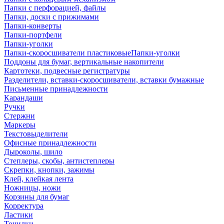
Папки с перфорацией, файлы
Папки, доски с прижимами
Папки-конверты
Папки-портфели
Папки-уголки
Папки-скоросшиватели пластиковыеПапки-уголки
Поддоны для бумаг, вертикальные накопители
Картотеки, подвесные регистратуры
Разделители, вставки-скоросшиватели, вставки бумажные
Письменные принадлежности
Карандаши
Ручки
Стержни
Маркеры
Текстовыделители
Офисные принадлежности
Дыроколы, шило
Степлеры, скобы, антистеплеры
Скрепки, кнопки, зажимы
Клей, клейкая лента
Ножницы, ножи
Корзины для бумаг
Корректура
Ластики
Точилки