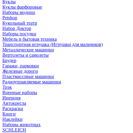
Куклы
Куклы фарфоровые
Наборы модниц
Petshop
Кукольный театр
Набор Доктор
Наборы посудки
Мебель и бытовая техника
Транспортная игрушка (Игрушки для мальчиков)
Металлические машинки
Вертолеты и самолеты
Брудер
Гаражи, парковки
Железные дороги
Пластмассовые машинки
Радиоуправляемые машинки
Трэк
Военные наборы
Инерция
Автокресла
Раскраски
Книги
Наклейки
Наборы животных
SCHLEICH