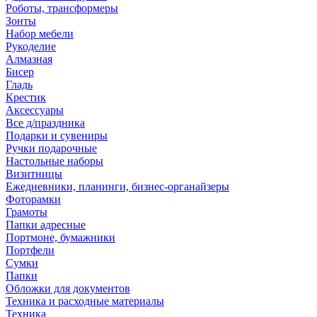
Роботы, трансформеры
Зонты
Набор мебели
Рукоделие
Алмазная
Бисер
Гладь
Крестик
Аксессуары
Все д/праздника
Подарки и сувениры
Ручки подарочные
Настольные наборы
Визитницы
Ежедневники, планинги, бизнес-органайзеры
Фоторамки
Грамоты
Папки адресные
Портмоне, бумажники
Портфели
Сумки
Папки
Обложки для документов
Техника и расходные материалы
Техника