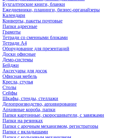
Бухгалтерские книги, бланки
Ежедневники, планинги, бизнес-органайзеры
Календари
Конверты, пакеты почтовые
Папки адресные
Грамоты
Тетради со сменными блоками
Тетради А4
Оборудование для презентаций
Доски офисные
Демо-системы
Бейджи
Аксесуары для досок
Офисная мебель
Кресла, стулья
Столы
Сейфы
Шкафы, стенды, стеллажи
Делопроизводство, архивирование
Архивные короба, папки
Папки картонные, скоросшиватели, с завязками
Папки на резинках
Папки с арочным механизмом, регистраторы
Папки с вкладышами
Папки с кольцевым механизмом