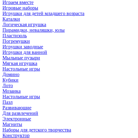
Играем вместе
Игровые наборы
Игрушки для детей младшего возраста
Каталки
Логическая игрушка
Пирамидки, неваляшки, юлы
Пластизоль
Погремушки
Игрушки заводные
Игрушки для ванной
Мыльные пузыри
Мягкая игрушка
Настольные игры
Домино
Кубики
Лото
Мозаика
Настольные игры
Пазл
Развиваюшие
Для развлечений
Электронные
Магниты
Наборы для детского творчества
Конструктор