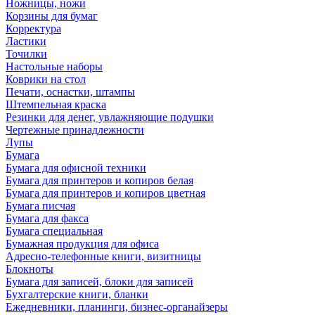
Ножницы, ножи
Корзины для бумаг
Корректура
Ластики
Точилки
Настольные наборы
Коврики на стол
Печати, оснастки, штампы
Штемпельная краска
Резинки для денег, увлажняющие подушки
Чертежные принадлежности
Лупы
Бумага
Бумага для офисной техники
Бумага для принтеров и копиров белая
Бумага для принтеров и копиров цветная
Бумага писчая
Бумага для факса
Бумага специальная
Бумажная продукция для офиса
Адресно-телефонные книги, визитницы
Блокноты
Бумага для записей, блоки для записей
Бухгалтерские книги, бланки
Ежедневники, планинги, бизнес-органайзеры