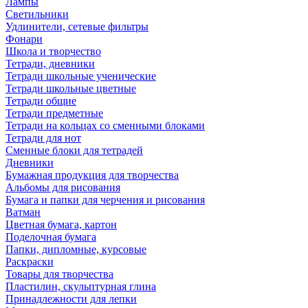
Лампы
Светильники
Удлинители, сетевые фильтры
Фонари
Школа и творчество
Тетради, дневники
Тетради школьные ученические
Тетради школьные цветные
Тетради общие
Тетради предметные
Тетради на кольцах со сменными блоками
Тетради для нот
Сменные блоки для тетрадей
Дневники
Бумажная продукция для творчества
Альбомы для рисования
Бумага и папки для черчения и рисования
Ватман
Цветная бумага, картон
Поделочная бумага
Папки, дипломные, курсовые
Раскраски
Товары для творчества
Пластилин, скульптурная глина
Принадлежности для лепки