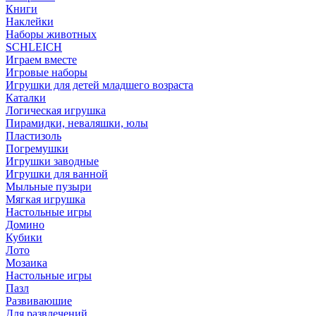
Книги
Наклейки
Наборы животных
SCHLEICH
Играем вместе
Игровые наборы
Игрушки для детей младшего возраста
Каталки
Логическая игрушка
Пирамидки, неваляшки, юлы
Пластизоль
Погремушки
Игрушки заводные
Игрушки для ванной
Мыльные пузыри
Мягкая игрушка
Настольные игры
Домино
Кубики
Лото
Мозаика
Настольные игры
Пазл
Развиваюшие
Для развлечений