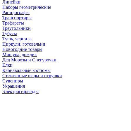
Линейки
Наборы геометрические
Рапидографы
Транспортиры
Трафареты
Треугольники
Тубусы
Тушь, чернила
Циркули, готовальни
Новогодние товары
Мишура, дождик
Дед Морозы и Снегурочки
Елки
Карнавальные костюмы
Стеклянные шары и игрушки
Сувениры
Украшения
Электрогирлянды