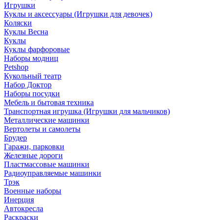
Игрушки
Куклы и аксессуары (Игрушки для девочек)
Коляски
Куклы Весна
Куклы
Куклы фарфоровые
Наборы модниц
Petshop
Кукольный театр
Набор Доктор
Наборы посудки
Мебель и бытовая техника
Транспортная игрушка (Игрушки для мальчиков)
Металлические машинки
Вертолеты и самолеты
Брудер
Гаражи, парковки
Железные дороги
Пластмассовые машинки
Радиоуправляемые машинки
Трэк
Военные наборы
Инерция
Автокресла
Раскраски