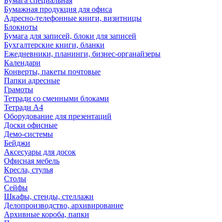
Бумага специальная
Бумажная продукция для офиса
Адресно-телефонные книги, визитницы
Блокноты
Бумага для записей, блоки для записей
Бухгалтерские книги, бланки
Ежедневники, планинги, бизнес-органайзеры
Календари
Конверты, пакеты почтовые
Папки адресные
Грамоты
Тетради со сменными блоками
Тетради А4
Оборудование для презентаций
Доски офисные
Демо-системы
Бейджи
Аксесуары для досок
Офисная мебель
Кресла, стулья
Столы
Сейфы
Шкафы, стенды, стеллажи
Делопроизводство, архивирование
Архивные короба, папки