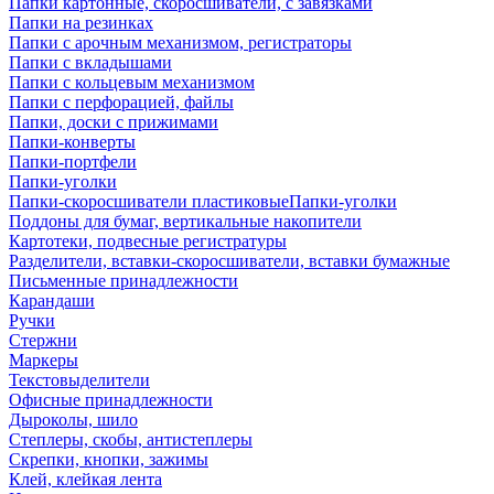
Папки картонные, скоросшиватели, с завязками
Папки на резинках
Папки с арочным механизмом, регистраторы
Папки с вкладышами
Папки с кольцевым механизмом
Папки с перфорацией, файлы
Папки, доски с прижимами
Папки-конверты
Папки-портфели
Папки-уголки
Папки-скоросшиватели пластиковыеПапки-уголки
Поддоны для бумаг, вертикальные накопители
Картотеки, подвесные регистратуры
Разделители, вставки-скоросшиватели, вставки бумажные
Письменные принадлежности
Карандаши
Ручки
Стержни
Маркеры
Текстовыделители
Офисные принадлежности
Дыроколы, шило
Степлеры, скобы, антистеплеры
Скрепки, кнопки, зажимы
Клей, клейкая лента