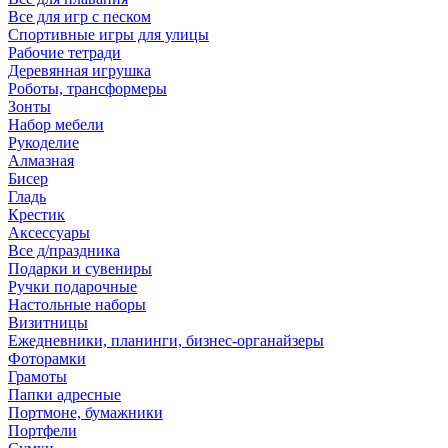
Все для игр с песком
Спортивные игры для улицы
Рабочие тетради
Деревянная игрушка
Роботы, трансформеры
Зонты
Набор мебели
Рукоделие
Алмазная
Бисер
Гладь
Крестик
Аксессуары
Все д/праздника
Подарки и сувениры
Ручки подарочные
Настольные наборы
Визитницы
Ежедневники, планинги, бизнес-органайзеры
Фоторамки
Грамоты
Папки адресные
Портмоне, бумажники
Портфели