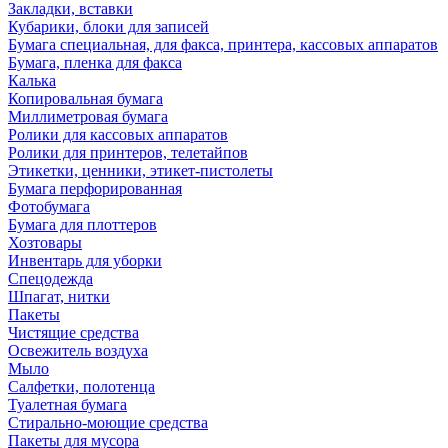
Закладки, вставки
Кубарики, блоки для записей
Бумага специальная, для факса, принтера, кассовых аппаратов
Бумага, пленка для факса
Калька
Копировальная бумага
Миллиметровая бумага
Ролики для кассовых аппаратов
Ролики для принтеров, телетайпов
Этикетки, ценники, этикет-пистолеты
Бумага перфорированная
Фотобумага
Бумага для плоттеров
Хозтовары
Инвентарь для уборки
Спецодежда
Шпагат, нитки
Пакеты
Чистящие средства
Освежитель воздуха
Мыло
Салфетки, полотенца
Туалетная бумага
Стирально-моющие средства
Пакеты для мусора