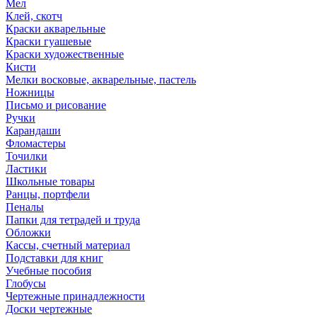
Мел
Клей, скотч
Краски акварельные
Краски гуашевые
Краски художественные
Кисти
Мелки восковые, акварельные, пастель
Ножницы
Письмо и рисование
Ручки
Карандаши
Фломастеры
Точилки
Ластики
Школьные товары
Ранцы, портфели
Пеналы
Папки для тетрадей и труда
Обложки
Кассы, счетный материал
Подставки для книг
Учебные пособия
Глобусы
Чертежные принадлежности
Доски чертежные