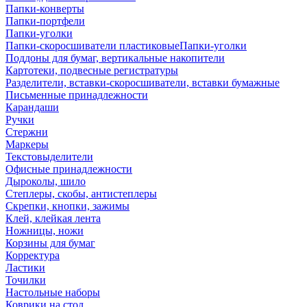
Папки-конверты
Папки-портфели
Папки-уголки
Папки-скоросшиватели пластиковыеПапки-уголки
Поддоны для бумаг, вертикальные накопители
Картотеки, подвесные регистратуры
Разделители, вставки-скоросшиватели, вставки бумажные
Письменные принадлежности
Карандаши
Ручки
Стержни
Маркеры
Текстовыделители
Офисные принадлежности
Дыроколы, шило
Степлеры, скобы, антистеплеры
Скрепки, кнопки, зажимы
Клей, клейкая лента
Ножницы, ножи
Корзины для бумаг
Корректура
Ластики
Точилки
Настольные наборы
Коврики на стол