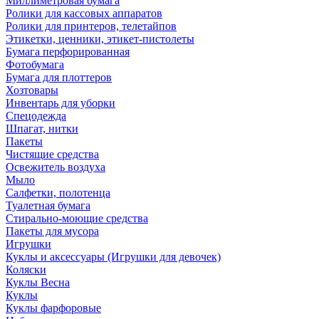
Миллиметровая бумага
Ролики для кассовых аппаратов
Ролики для принтеров, телетайпов
Этикетки, ценники, этикет-пистолеты
Бумага перфорированная
Фотобумага
Бумага для плоттеров
Хозтовары
Инвентарь для уборки
Спецодежда
Шпагат, нитки
Пакеты
Чистящие средства
Освежитель воздуха
Мыло
Салфетки, полотенца
Туалетная бумага
Стирально-моющие средства
Пакеты для мусора
Игрушки
Куклы и аксессуары (Игрушки для девочек)
Коляски
Куклы Весна
Куклы
Куклы фарфоровые