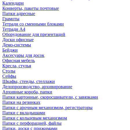
Календари
Конверты, пакеты почтовые
Папки адресные
Грамоты
Тетради со сменными блоками
Тетради А4
Оборудование для презентаций
Доски офисные
Демо-системы
Бейджи
Аксесуары для досок
Офисная мебель
Кресла, стулья
Столы
Сейфы
Шкафы, стенды, стеллажи
Делопроизводство, архивирование
Архивные короба, папки
Папки картонные, скоросшиватели, с завязками
Папки на резинках
Папки с арочным механизмом, регистраторы
Папки с вкладышами
Папки с кольцевым механизмом
Папки с перфорацией, файлы
Папки, доски с прижимами