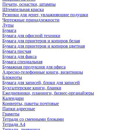
Печати, оснастки, штампы
Штемпельная краска
Резинки для денег, увлажняющие подушки
Чертежные принадлежности
Лупы
Бумага
Бумага для офисной техники
Бумага для принтеров и копиров белая
Бумага для принтеров и копиров цветная
Бумага писчая
Бумага для факса
Бумага специальная
Бумажная продукция для офиса
Адресно-телефонные книги, визитницы
Блокноты
Бумага для записей, блоки для записей
Бухгалтерские книги, бланки
Ежедневники, планинги, бизнес-органайзеры
Календари
Конверты, пакеты почтовые
Папки адресные
Грамоты
Тетради со сменными блоками
Тетради А4
Тетради, дневники