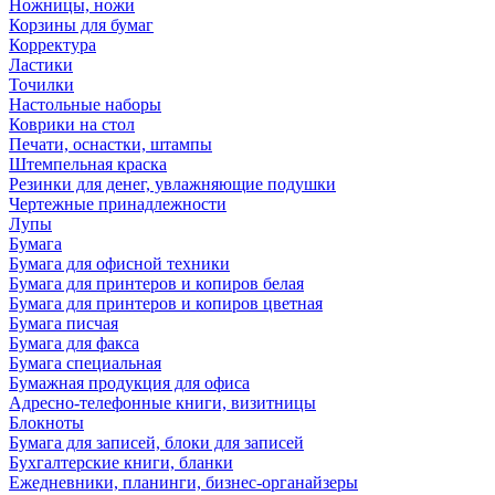
Ножницы, ножи
Корзины для бумаг
Корректура
Ластики
Точилки
Настольные наборы
Коврики на стол
Печати, оснастки, штампы
Штемпельная краска
Резинки для денег, увлажняющие подушки
Чертежные принадлежности
Лупы
Бумага
Бумага для офисной техники
Бумага для принтеров и копиров белая
Бумага для принтеров и копиров цветная
Бумага писчая
Бумага для факса
Бумага специальная
Бумажная продукция для офиса
Адресно-телефонные книги, визитницы
Блокноты
Бумага для записей, блоки для записей
Бухгалтерские книги, бланки
Ежедневники, планинги, бизнес-органайзеры