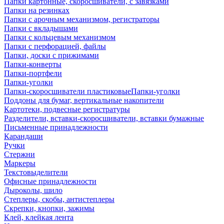
Папки картонные, скоросшиватели, с завязками
Папки на резинках
Папки с арочным механизмом, регистраторы
Папки с вкладышами
Папки с кольцевым механизмом
Папки с перфорацией, файлы
Папки, доски с прижимами
Папки-конверты
Папки-портфели
Папки-уголки
Папки-скоросшиватели пластиковыеПапки-уголки
Поддоны для бумаг, вертикальные накопители
Картотеки, подвесные регистратуры
Разделители, вставки-скоросшиватели, вставки бумажные
Письменные принадлежности
Карандаши
Ручки
Стержни
Маркеры
Текстовыделители
Офисные принадлежности
Дыроколы, шило
Степлеры, скобы, антистеплеры
Скрепки, кнопки, зажимы
Клей, клейкая лента