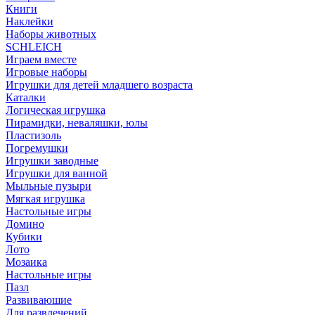
Книги
Наклейки
Наборы животных
SCHLEICH
Играем вместе
Игровые наборы
Игрушки для детей младшего возраста
Каталки
Логическая игрушка
Пирамидки, неваляшки, юлы
Пластизоль
Погремушки
Игрушки заводные
Игрушки для ванной
Мыльные пузыри
Мягкая игрушка
Настольные игры
Домино
Кубики
Лото
Мозаика
Настольные игры
Пазл
Развиваюшие
Для развлечений