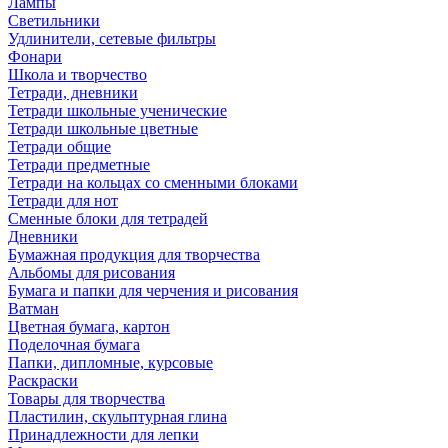
Лампы
Светильники
Удлинители, сетевые фильтры
Фонари
Школа и творчество
Тетради, дневники
Тетради школьные ученические
Тетради школьные цветные
Тетради общие
Тетради предметные
Тетради на кольцах со сменными блоками
Тетради для нот
Сменные блоки для тетрадей
Дневники
Бумажная продукция для творчества
Альбомы для рисования
Бумага и папки для черчения и рисования
Ватман
Цветная бумага, картон
Поделочная бумага
Папки, дипломные, курсовые
Раскраски
Товары для творчества
Пластилин, скульптурная глина
Принадлежности для лепки