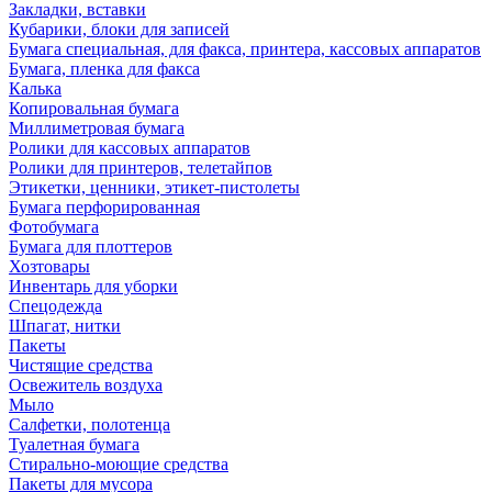
Закладки, вставки
Кубарики, блоки для записей
Бумага специальная, для факса, принтера, кассовых аппаратов
Бумага, пленка для факса
Калька
Копировальная бумага
Миллиметровая бумага
Ролики для кассовых аппаратов
Ролики для принтеров, телетайпов
Этикетки, ценники, этикет-пистолеты
Бумага перфорированная
Фотобумага
Бумага для плоттеров
Хозтовары
Инвентарь для уборки
Спецодежда
Шпагат, нитки
Пакеты
Чистящие средства
Освежитель воздуха
Мыло
Салфетки, полотенца
Туалетная бумага
Стирально-моющие средства
Пакеты для мусора