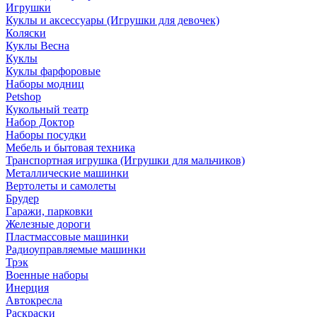
Игрушки
Куклы и аксессуары (Игрушки для девочек)
Коляски
Куклы Весна
Куклы
Куклы фарфоровые
Наборы модниц
Petshop
Кукольный театр
Набор Доктор
Наборы посудки
Мебель и бытовая техника
Транспортная игрушка (Игрушки для мальчиков)
Металлические машинки
Вертолеты и самолеты
Брудер
Гаражи, парковки
Железные дороги
Пластмассовые машинки
Радиоуправляемые машинки
Трэк
Военные наборы
Инерция
Автокресла
Раскраски