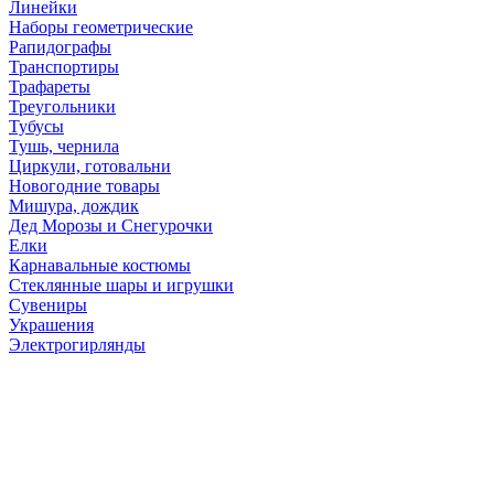
Линейки
Наборы геометрические
Рапидографы
Транспортиры
Трафареты
Треугольники
Тубусы
Тушь, чернила
Циркули, готовальни
Новогодние товары
Мишура, дождик
Дед Морозы и Снегурочки
Елки
Карнавальные костюмы
Стеклянные шары и игрушки
Сувениры
Украшения
Электрогирлянды