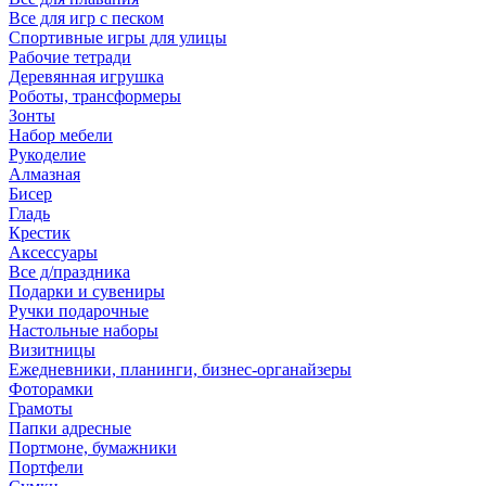
Все для игр с песком
Спортивные игры для улицы
Рабочие тетради
Деревянная игрушка
Роботы, трансформеры
Зонты
Набор мебели
Рукоделие
Алмазная
Бисер
Гладь
Крестик
Аксессуары
Все д/праздника
Подарки и сувениры
Ручки подарочные
Настольные наборы
Визитницы
Ежедневники, планинги, бизнес-органайзеры
Фоторамки
Грамоты
Папки адресные
Портмоне, бумажники
Портфели