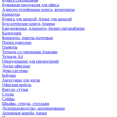
Бумага специальная
Бумажная продукция для офиса
Адресно-телефонные книги, визитницы
Блокноты
Бумага для записей, блоки для записей
Бухгалтерские книги, бланки
Ежедневники, планинги, бизнес-органайзеры
Календари
Конверты, пакеты почтовые
Папки адресные
Грамоты
Тетради со сменными блоками
Тетради А4
Оборудование для презентаций
Доски офисные
Демо-системы
Бейджи
Аксесуары для досок
Офисная мебель
Кресла, стулья
Столы
Сейфы
Шкафы, стенды, стеллажи
Делопроизводство, архивирование
Архивные короба, папки