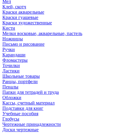
Мел
Клей, скотч
Краски акварельные
Краски гуашевые
Краски художественные
Кисти
Мелки восковые, акварельные, пастель
Ножницы
Письмо и рисование
Ручки
Карандаши
Фломастеры
Точилки
Ластики
Школьные товары
Ранцы, портфели
Пеналы
Папки для тетрадей и труда
Обложки
Кассы, счетный материал
Подставки для книг
Учебные пособия
Глобусы
Чертежные принадлежности
Доски чертежные