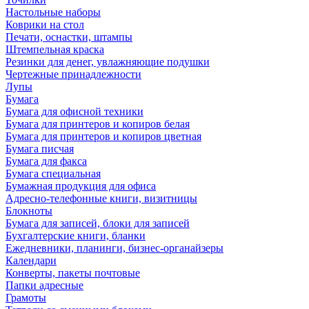
Настольные наборы
Коврики на стол
Печати, оснастки, штампы
Штемпельная краска
Резинки для денег, увлажняющие подушки
Чертежные принадлежности
Лупы
Бумага
Бумага для офисной техники
Бумага для принтеров и копиров белая
Бумага для принтеров и копиров цветная
Бумага писчая
Бумага для факса
Бумага специальная
Бумажная продукция для офиса
Адресно-телефонные книги, визитницы
Блокноты
Бумага для записей, блоки для записей
Бухгалтерские книги, бланки
Ежедневники, планинги, бизнес-органайзеры
Календари
Конверты, пакеты почтовые
Папки адресные
Грамоты