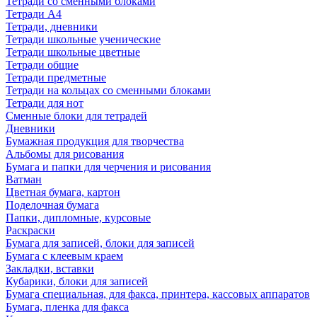
Тетради со сменными блоками
Тетради А4
Тетради, дневники
Тетради школьные ученические
Тетради школьные цветные
Тетради общие
Тетради предметные
Тетради на кольцах со сменными блоками
Тетради для нот
Сменные блоки для тетрадей
Дневники
Бумажная продукция для творчества
Альбомы для рисования
Бумага и папки для черчения и рисования
Ватман
Цветная бумага, картон
Поделочная бумага
Папки, дипломные, курсовые
Раскраски
Бумага для записей, блоки для записей
Бумага с клеевым краем
Закладки, вставки
Кубарики, блоки для записей
Бумага специальная, для факса, принтера, кассовых аппаратов
Бумага, пленка для факса