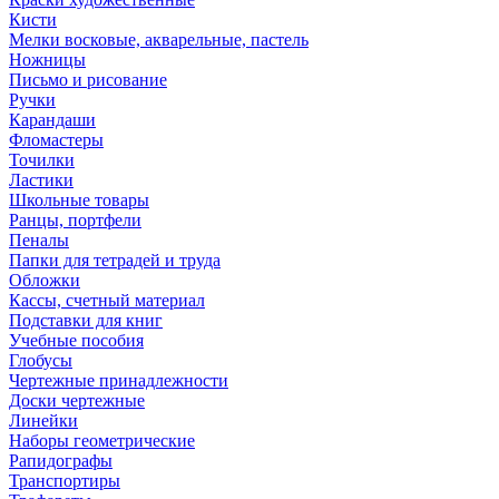
Кисти
Мелки восковые, акварельные, пастель
Ножницы
Письмо и рисование
Ручки
Карандаши
Фломастеры
Точилки
Ластики
Школьные товары
Ранцы, портфели
Пеналы
Папки для тетрадей и труда
Обложки
Кассы, счетный материал
Подставки для книг
Учебные пособия
Глобусы
Чертежные принадлежности
Доски чертежные
Линейки
Наборы геометрические
Рапидографы
Транспортиры