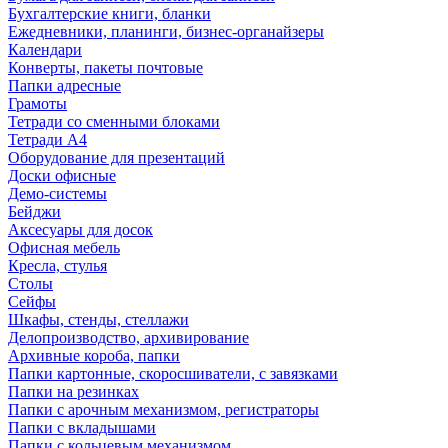
Бухгалтерские книги, бланки
Ежедневники, планинги, бизнес-органайзеры
Календари
Конверты, пакеты почтовые
Папки адресные
Грамоты
Тетради со сменными блоками
Тетради А4
Оборудование для презентаций
Доски офисные
Демо-системы
Бейджи
Аксесуары для досок
Офисная мебель
Кресла, стулья
Столы
Сейфы
Шкафы, стенды, стеллажи
Делопроизводство, архивирование
Архивные короба, папки
Папки картонные, скоросшиватели, с завязками
Папки на резинках
Папки с арочным механизмом, регистраторы
Папки с вкладышами
Папки с кольцевым механизмом