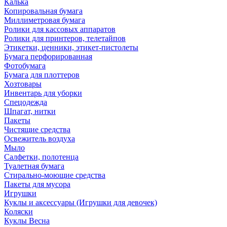
Калька
Копировальная бумага
Миллиметровая бумага
Ролики для кассовых аппаратов
Ролики для принтеров, телетайпов
Этикетки, ценники, этикет-пистолеты
Бумага перфорированная
Фотобумага
Бумага для плоттеров
Хозтовары
Инвентарь для уборки
Спецодежда
Шпагат, нитки
Пакеты
Чистящие средства
Освежитель воздуха
Мыло
Салфетки, полотенца
Туалетная бумага
Стирально-моющие средства
Пакеты для мусора
Игрушки
Куклы и аксессуары (Игрушки для девочек)
Коляски
Куклы Весна