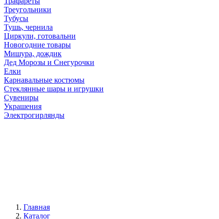
Трафареты
Треугольники
Тубусы
Тушь, чернила
Циркули, готовальни
Новогодние товары
Мишура, дождик
Дед Морозы и Снегурочки
Елки
Карнавальные костюмы
Стеклянные шары и игрушки
Сувениры
Украшения
Электрогирлянды
Главная
Каталог