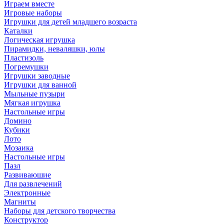
Играем вместе
Игровые наборы
Игрушки для детей младшего возраста
Каталки
Логическая игрушка
Пирамидки, неваляшки, юлы
Пластизоль
Погремушки
Игрушки заводные
Игрушки для ванной
Мыльные пузыри
Мягкая игрушка
Настольные игры
Домино
Кубики
Лото
Мозаика
Настольные игры
Пазл
Развиваюшие
Для развлечений
Электронные
Магниты
Наборы для детского творчества
Конструктор