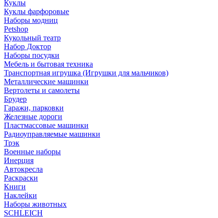
Куклы
Куклы фарфоровые
Наборы модниц
Petshop
Кукольный театр
Набор Доктор
Наборы посудки
Мебель и бытовая техника
Транспортная игрушка (Игрушки для мальчиков)
Металлические машинки
Вертолеты и самолеты
Брудер
Гаражи, парковки
Железные дороги
Пластмассовые машинки
Радиоуправляемые машинки
Трэк
Военные наборы
Инерция
Автокресла
Раскраски
Книги
Наклейки
Наборы животных
SCHLEICH