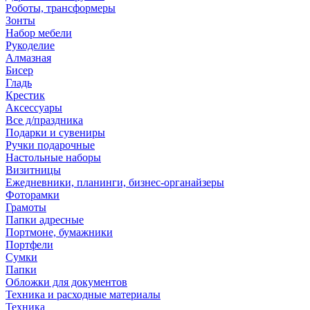
Роботы, трансформеры
Зонты
Набор мебели
Рукоделие
Алмазная
Бисер
Гладь
Крестик
Аксессуары
Все д/праздника
Подарки и сувениры
Ручки подарочные
Настольные наборы
Визитницы
Ежедневники, планинги, бизнес-органайзеры
Фоторамки
Грамоты
Папки адресные
Портмоне, бумажники
Портфели
Сумки
Папки
Обложки для документов
Техника и расходные материалы
Техника