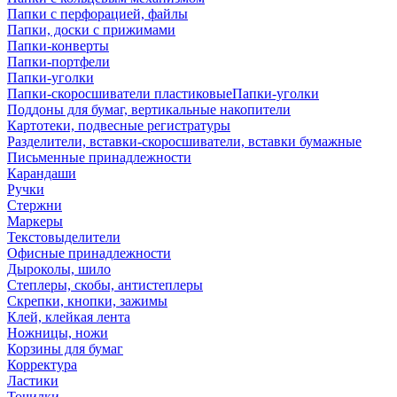
Папки с перфорацией, файлы
Папки, доски с прижимами
Папки-конверты
Папки-портфели
Папки-уголки
Папки-скоросшиватели пластиковыеПапки-уголки
Поддоны для бумаг, вертикальные накопители
Картотеки, подвесные регистратуры
Разделители, вставки-скоросшиватели, вставки бумажные
Письменные принадлежности
Карандаши
Ручки
Стержни
Маркеры
Текстовыделители
Офисные принадлежности
Дыроколы, шило
Степлеры, скобы, антистеплеры
Скрепки, кнопки, зажимы
Клей, клейкая лента
Ножницы, ножи
Корзины для бумаг
Корректура
Ластики
Точилки