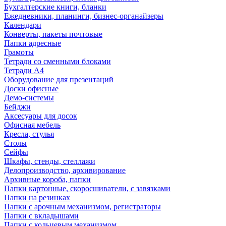
Бухгалтерские книги, бланки
Ежедневники, планинги, бизнес-органайзеры
Календари
Конверты, пакеты почтовые
Папки адресные
Грамоты
Тетради со сменными блоками
Тетради А4
Оборудование для презентаций
Доски офисные
Демо-системы
Бейджи
Аксесуары для досок
Офисная мебель
Кресла, стулья
Столы
Сейфы
Шкафы, стенды, стеллажи
Делопроизводство, архивирование
Архивные короба, папки
Папки картонные, скоросшиватели, с завязками
Папки на резинках
Папки с арочным механизмом, регистраторы
Папки с вкладышами
Папки с кольцевым механизмом