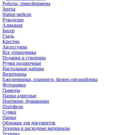
Роботы, трансформеры
Зонты
Набор мебели
Рукоделие
Алмазная
Бисер
Гладь
Крестик
Аксессуары
Все д/праздника
Подарки и сувениры
Ручки подарочные
Настольные наборы
Визитницы
Ежедневники, планинги, бизнес-органайзеры
Фоторамки
Грамоты
Папки адресные
Портмоне, бумажники
Портфели
Сумки
Папки
Обложки для документов
Техника и расходные материалы
Техника