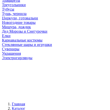
Трафареты
Треугольники
Тубусы
Тушь, чернила
Циркули, готовальни
Новогодние товары
Мишура, дождик
Дед Морозы и Снегурочки
Елки
Карнавальные костюмы
Стеклянные шары и игрушки
Сувениры
Украшения
Электрогирлянды
Главная
Каталог