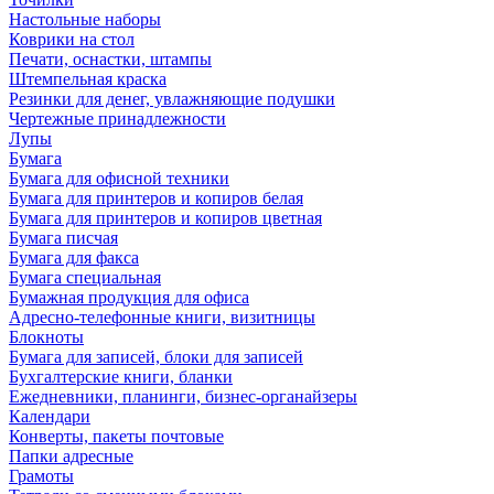
Настольные наборы
Коврики на стол
Печати, оснастки, штампы
Штемпельная краска
Резинки для денег, увлажняющие подушки
Чертежные принадлежности
Лупы
Бумага
Бумага для офисной техники
Бумага для принтеров и копиров белая
Бумага для принтеров и копиров цветная
Бумага писчая
Бумага для факса
Бумага специальная
Бумажная продукция для офиса
Адресно-телефонные книги, визитницы
Блокноты
Бумага для записей, блоки для записей
Бухгалтерские книги, бланки
Ежедневники, планинги, бизнес-органайзеры
Календари
Конверты, пакеты почтовые
Папки адресные
Грамоты