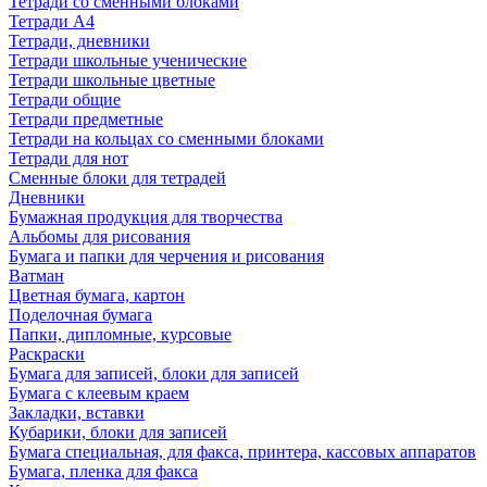
Тетради со сменными блоками
Тетради А4
Тетради, дневники
Тетради школьные ученические
Тетради школьные цветные
Тетради общие
Тетради предметные
Тетради на кольцах со сменными блоками
Тетради для нот
Сменные блоки для тетрадей
Дневники
Бумажная продукция для творчества
Альбомы для рисования
Бумага и папки для черчения и рисования
Ватман
Цветная бумага, картон
Поделочная бумага
Папки, дипломные, курсовые
Раскраски
Бумага для записей, блоки для записей
Бумага с клеевым краем
Закладки, вставки
Кубарики, блоки для записей
Бумага специальная, для факса, принтера, кассовых аппаратов
Бумага, пленка для факса