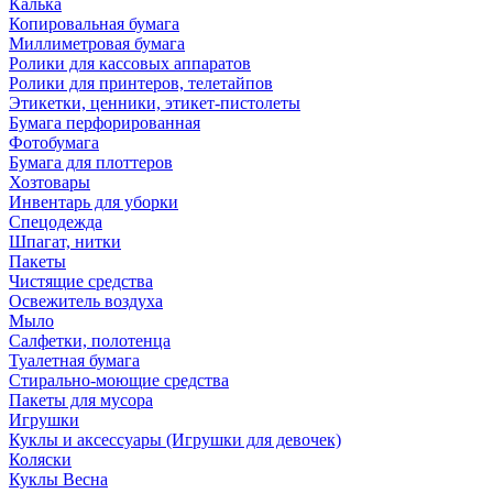
Калька
Копировальная бумага
Миллиметровая бумага
Ролики для кассовых аппаратов
Ролики для принтеров, телетайпов
Этикетки, ценники, этикет-пистолеты
Бумага перфорированная
Фотобумага
Бумага для плоттеров
Хозтовары
Инвентарь для уборки
Спецодежда
Шпагат, нитки
Пакеты
Чистящие средства
Освежитель воздуха
Мыло
Салфетки, полотенца
Туалетная бумага
Стирально-моющие средства
Пакеты для мусора
Игрушки
Куклы и аксессуары (Игрушки для девочек)
Коляски
Куклы Весна