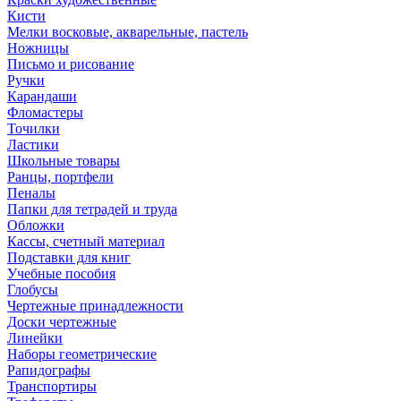
Кисти
Мелки восковые, акварельные, пастель
Ножницы
Письмо и рисование
Ручки
Карандаши
Фломастеры
Точилки
Ластики
Школьные товары
Ранцы, портфели
Пеналы
Папки для тетрадей и труда
Обложки
Кассы, счетный материал
Подставки для книг
Учебные пособия
Глобусы
Чертежные принадлежности
Доски чертежные
Линейки
Наборы геометрические
Рапидографы
Транспортиры