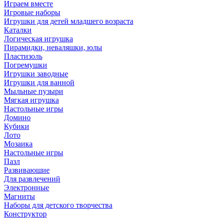
Играем вместе
Игровые наборы
Игрушки для детей младшего возраста
Каталки
Логическая игрушка
Пирамидки, неваляшки, юлы
Пластизоль
Погремушки
Игрушки заводные
Игрушки для ванной
Мыльные пузыри
Мягкая игрушка
Настольные игры
Домино
Кубики
Лото
Мозаика
Настольные игры
Пазл
Развиваюшие
Для развлечений
Электронные
Магниты
Наборы для детского творчества
Конструктор