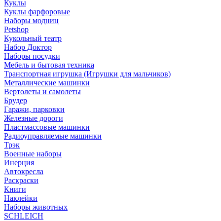
Куклы
Куклы фарфоровые
Наборы модниц
Petshop
Кукольный театр
Набор Доктор
Наборы посудки
Мебель и бытовая техника
Транспортная игрушка (Игрушки для мальчиков)
Металлические машинки
Вертолеты и самолеты
Брудер
Гаражи, парковки
Железные дороги
Пластмассовые машинки
Радиоуправляемые машинки
Трэк
Военные наборы
Инерция
Автокресла
Раскраски
Книги
Наклейки
Наборы животных
SCHLEICH