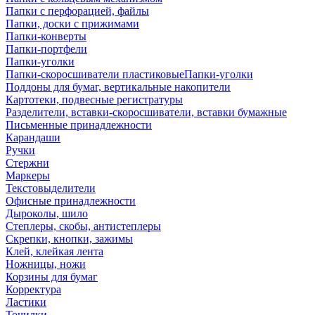
Папки с перфорацией, файлы
Папки, доски с прижимами
Папки-конверты
Папки-портфели
Папки-уголки
Папки-скоросшиватели пластиковыеПапки-уголки
Поддоны для бумаг, вертикальные накопители
Картотеки, подвесные регистратуры
Разделители, вставки-скоросшиватели, вставки бумажные
Письменные принадлежности
Карандаши
Ручки
Стержни
Маркеры
Текстовыделители
Офисные принадлежности
Дыроколы, шило
Степлеры, скобы, антистеплеры
Скрепки, кнопки, зажимы
Клей, клейкая лента
Ножницы, ножи
Корзины для бумаг
Корректура
Ластики
Точилки