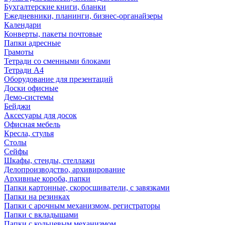
Бухгалтерские книги, бланки
Ежедневники, планинги, бизнес-органайзеры
Календари
Конверты, пакеты почтовые
Папки адресные
Грамоты
Тетради со сменными блоками
Тетради А4
Оборудование для презентаций
Доски офисные
Демо-системы
Бейджи
Аксесуары для досок
Офисная мебель
Кресла, стулья
Столы
Сейфы
Шкафы, стенды, стеллажи
Делопроизводство, архивирование
Архивные короба, папки
Папки картонные, скоросшиватели, с завязками
Папки на резинках
Папки с арочным механизмом, регистраторы
Папки с вкладышами
Папки с кольцевым механизмом