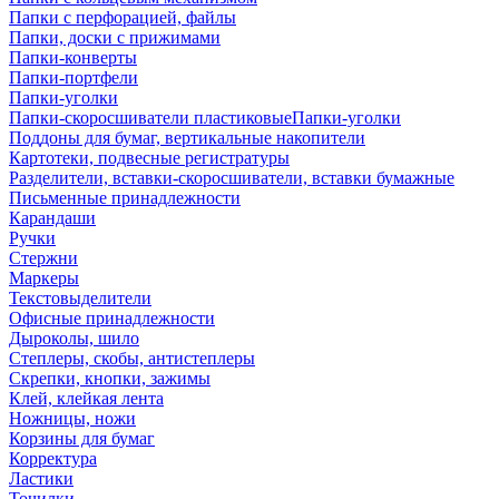
Папки с перфорацией, файлы
Папки, доски с прижимами
Папки-конверты
Папки-портфели
Папки-уголки
Папки-скоросшиватели пластиковыеПапки-уголки
Поддоны для бумаг, вертикальные накопители
Картотеки, подвесные регистратуры
Разделители, вставки-скоросшиватели, вставки бумажные
Письменные принадлежности
Карандаши
Ручки
Стержни
Маркеры
Текстовыделители
Офисные принадлежности
Дыроколы, шило
Степлеры, скобы, антистеплеры
Скрепки, кнопки, зажимы
Клей, клейкая лента
Ножницы, ножи
Корзины для бумаг
Корректура
Ластики
Точилки