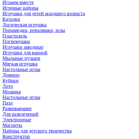
Играем вместе
Игровые наборы
Игрушки для детей младшего возраста
Каталки
Логическая игрушка
Пирамидки, неваляшки, юлы
Пластизоль
Погремушки
Игрушки заводные
Игрушки для ванной
Мыльные пузыри
Мягкая игрушка
Настольные игры
Домино
Кубики
Лото
Мозаика
Настольные игры
Пазл
Развиваюшие
Для развлечений
Электронные
Магниты
Наборы для детского творчества
Конструктор