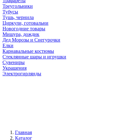
Трафареты
Треугольники
Тубусы
Тушь, чернила
Циркули, готовальни
Новогодние товары
Мишура, дождик
Дед Морозы и Снегурочки
Елки
Карнавальные костюмы
Стеклянные шары и игрушки
Сувениры
Украшения
Электрогирлянды
Главная
Каталог