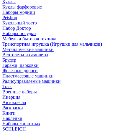
Куклы
Куклы фарфоровые
Наборы модниц
Petshop
Кукольный театр
Набор Доктор
Наборы посудки
Мебель и бытовая техника
Транспортная игрушка (Игрушки для мальчиков)
Металлические машинки
Вертолеты и самолеты
Брудер
Гаражи, парковки
Железные дороги
Пластмассовые машинки
Радиоуправляемые машинки
Трэк
Военные наборы
Инерция
Автокресла
Раскраски
Книги
Наклейки
Наборы животных
SCHLEICH