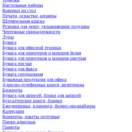
Настольные наборы
Коврики на стол
Печати, оснастки, штампы
Штемпельная краска
Резинки для денег, увлажняющие подушки
Чертежные принадлежности
Лупы
Бумага
Бумага для офисной техники
Бумага для принтеров и копиров белая
Бумага для принтеров и копиров цветная
Бумага писчая
Бумага для факса
Бумага специальная
Бумажная продукция для офиса
Адресно-телефонные книги, визитницы
Блокноты
Бумага для записей, блоки для записей
Бухгалтерские книги, бланки
Ежедневники, планинги, бизнес-органайзеры
Календари
Конверты, пакеты почтовые
Папки адресные
Грамоты