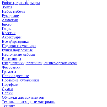
Роботы, трансформеры
Зонты
Набор мебели
Рукоделие
Алмазная
Бисер
Гладь
Крестик
Аксессуары
Все д/праздника
Подарки и сувениры
Ручки подарочные
Настольные наборы
Визитницы
Ежедневники, планинги, бизнес-органайзеры
Фоторамки
Грамоты
Папки адресные
Портмоне, бумажники
Портфели
Сумки
Папки
Обложки для документов
Техника и расходные материалы
Техника