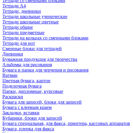
Тетради со сменными блоками
Тетради А4
Тетради, дневники
Тетради школьные ученические
Тетради школьные цветные
Тетради общие
Тетради предметные
Тетради на кольцах со сменными блоками
Тетради для нот
Сменные блоки для тетрадей
Дневники
Бумажная продукция для творчества
Альбомы для рисования
Бумага и папки для черчения и рисования
Ватман
Цветная бумага, картон
Поделочная бумага
Папки, дипломные, курсовые
Раскраски
Бумага для записей, блоки для записей
Бумага с клеевым краем
Закладки, вставки
Кубарики, блоки для записей
Бумага специальная, для факса, принтера, кассовых аппаратов
Бумага, пленка для факса