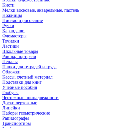
Кисти
Мелки восковые, акварельные, пастель
Ножницы
Письмо и рисование
Ручки
Карандаши
Фломастеры
Точилки
Ластики
Школьные товары
Ранцы, портфели
Пеналы
Папки для тетрадей и труда
Обложки
Кассы, счетный материал
Подставки для книг
Учебные пособия
Глобусы
Чертежные принадлежности
Доски чертежные
Линейки
Наборы геометрические
Рапидографы
Транспортиры