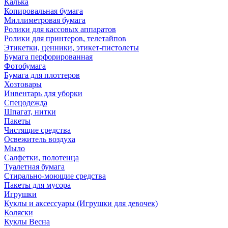
Калька
Копировальная бумага
Миллиметровая бумага
Ролики для кассовых аппаратов
Ролики для принтеров, телетайпов
Этикетки, ценники, этикет-пистолеты
Бумага перфорированная
Фотобумага
Бумага для плоттеров
Хозтовары
Инвентарь для уборки
Спецодежда
Шпагат, нитки
Пакеты
Чистящие средства
Освежитель воздуха
Мыло
Салфетки, полотенца
Туалетная бумага
Стирально-моющие средства
Пакеты для мусора
Игрушки
Куклы и аксессуары (Игрушки для девочек)
Коляски
Куклы Весна