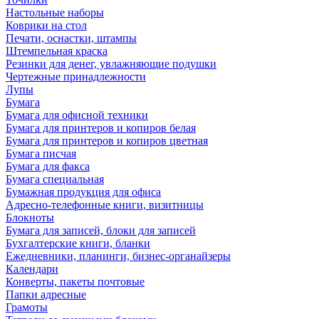
Настольные наборы
Коврики на стол
Печати, оснастки, штампы
Штемпельная краска
Резинки для денег, увлажняющие подушки
Чертежные принадлежности
Лупы
Бумага
Бумага для офисной техники
Бумага для принтеров и копиров белая
Бумага для принтеров и копиров цветная
Бумага писчая
Бумага для факса
Бумага специальная
Бумажная продукция для офиса
Адресно-телефонные книги, визитницы
Блокноты
Бумага для записей, блоки для записей
Бухгалтерские книги, бланки
Ежедневники, планинги, бизнес-органайзеры
Календари
Конверты, пакеты почтовые
Папки адресные
Грамоты