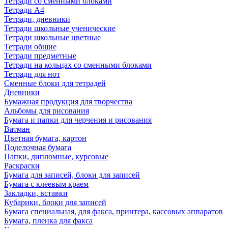
Тетради со сменными блоками
Тетради А4
Тетради, дневники
Тетради школьные ученические
Тетради школьные цветные
Тетради общие
Тетради предметные
Тетради на кольцах со сменными блоками
Тетради для нот
Сменные блоки для тетрадей
Дневники
Бумажная продукция для творчества
Альбомы для рисования
Бумага и папки для черчения и рисования
Ватман
Цветная бумага, картон
Поделочная бумага
Папки, дипломные, курсовые
Раскраски
Бумага для записей, блоки для записей
Бумага с клеевым краем
Закладки, вставки
Кубарики, блоки для записей
Бумага специальная, для факса, принтера, кассовых аппаратов
Бумага, пленка для факса