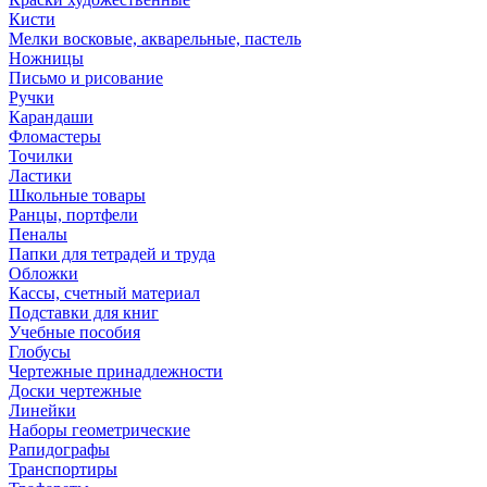
Кисти
Мелки восковые, акварельные, пастель
Ножницы
Письмо и рисование
Ручки
Карандаши
Фломастеры
Точилки
Ластики
Школьные товары
Ранцы, портфели
Пеналы
Папки для тетрадей и труда
Обложки
Кассы, счетный материал
Подставки для книг
Учебные пособия
Глобусы
Чертежные принадлежности
Доски чертежные
Линейки
Наборы геометрические
Рапидографы
Транспортиры