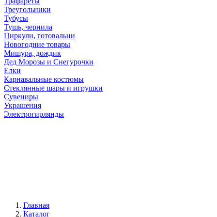
Трафареты
Треугольники
Тубусы
Тушь, чернила
Циркули, готовальни
Новогодние товары
Мишура, дождик
Дед Морозы и Снегурочки
Елки
Карнавальные костюмы
Стеклянные шары и игрушки
Сувениры
Украшения
Электрогирлянды
Главная
Каталог