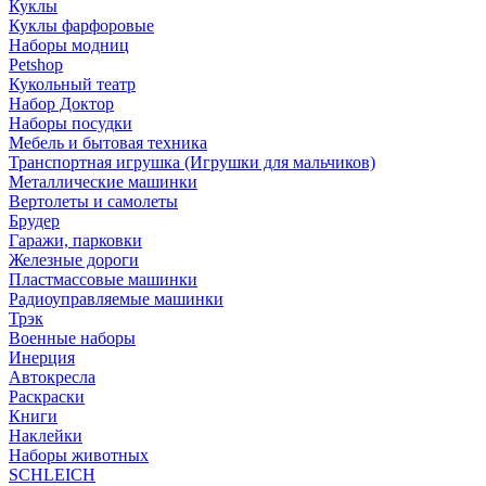
Куклы
Куклы фарфоровые
Наборы модниц
Petshop
Кукольный театр
Набор Доктор
Наборы посудки
Мебель и бытовая техника
Транспортная игрушка (Игрушки для мальчиков)
Металлические машинки
Вертолеты и самолеты
Брудер
Гаражи, парковки
Железные дороги
Пластмассовые машинки
Радиоуправляемые машинки
Трэк
Военные наборы
Инерция
Автокресла
Раскраски
Книги
Наклейки
Наборы животных
SCHLEICH