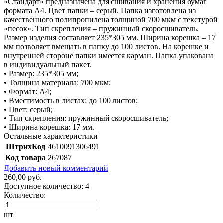
«Стандарт» предназначена для сшивания и хранения бумаг
формата А4. Цвет папки – серый. Папка изготовлена из
качественного полипропилена толщиной 700 мкм с текстурой
«песок». Тип скрепления – пружинный скоросшиватель.
Размер изделия составляет 235*305 мм. Ширина корешка – 17
мм позволяет вмещать в папку до 100 листов. На корешке и
внутренней стороне папки имеется карман. Папка упакована
в индивидуальный пакет.
• Размер: 235*305 мм;
• Толщина материала: 700 мкм;
• Формат: А4;
• Вместимость в листах: до 100 листов;
• Цвет: серый;
• Тип скрепления: пружинный скоросшиватель;
• Ширина корешка: 17 мм.
Остальные характеристики
ШтрихКод
4610091306491
Код товара
267087
Добавить новый комментарий
260,00 руб.
Доступное количество:
4
Количество:
шт