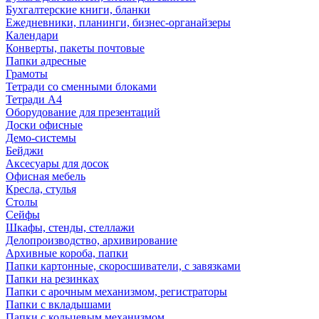
Бухгалтерские книги, бланки
Ежедневники, планинги, бизнес-органайзеры
Календари
Конверты, пакеты почтовые
Папки адресные
Грамоты
Тетради со сменными блоками
Тетради А4
Оборудование для презентаций
Доски офисные
Демо-системы
Бейджи
Аксесуары для досок
Офисная мебель
Кресла, стулья
Столы
Сейфы
Шкафы, стенды, стеллажи
Делопроизводство, архивирование
Архивные короба, папки
Папки картонные, скоросшиватели, с завязками
Папки на резинках
Папки с арочным механизмом, регистраторы
Папки с вкладышами
Папки с кольцевым механизмом