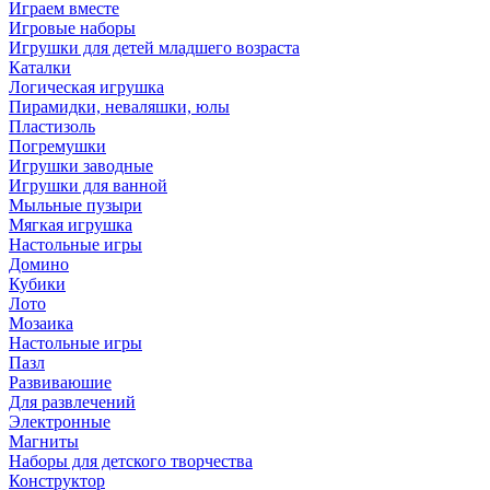
Играем вместе
Игровые наборы
Игрушки для детей младшего возраста
Каталки
Логическая игрушка
Пирамидки, неваляшки, юлы
Пластизоль
Погремушки
Игрушки заводные
Игрушки для ванной
Мыльные пузыри
Мягкая игрушка
Настольные игры
Домино
Кубики
Лото
Мозаика
Настольные игры
Пазл
Развиваюшие
Для развлечений
Электронные
Магниты
Наборы для детского творчества
Конструктор