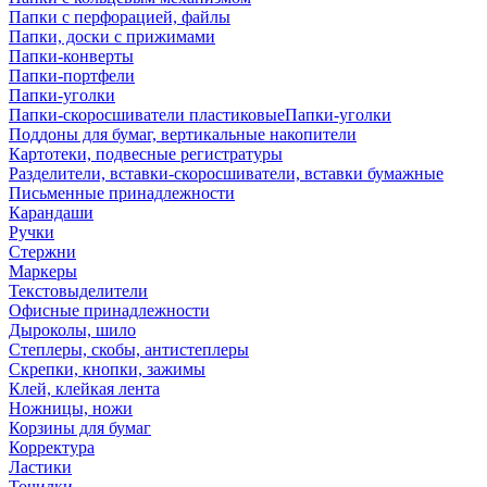
Папки с перфорацией, файлы
Папки, доски с прижимами
Папки-конверты
Папки-портфели
Папки-уголки
Папки-скоросшиватели пластиковыеПапки-уголки
Поддоны для бумаг, вертикальные накопители
Картотеки, подвесные регистратуры
Разделители, вставки-скоросшиватели, вставки бумажные
Письменные принадлежности
Карандаши
Ручки
Стержни
Маркеры
Текстовыделители
Офисные принадлежности
Дыроколы, шило
Степлеры, скобы, антистеплеры
Скрепки, кнопки, зажимы
Клей, клейкая лента
Ножницы, ножи
Корзины для бумаг
Корректура
Ластики
Точилки