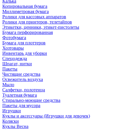
Калька
Копировальная бумага
Миллиметровая бумага
Ролики для кассовых аппаратов
Ролики для принтеров, телетайпов
Этикетки, ценники, этикет-пистолеты
Бумага перфорированная
Фотобумага
Бумага для плоттеров
Хозтовары
Инвентарь для уборки
Спецодежда
Шпагат, нитки
Пакеты
Чистящие средства
Освежитель воздуха
Мыло
Салфетки, полотенца
Туалетная бумага
Стирально-моющие средства
Пакеты для мусора
Игрушки
Куклы и аксессуары (Игрушки для девочек)
Коляски
Куклы Весна