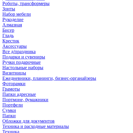
Роботы, трансформеры
Зонты
Набор мебели
Рукоделие
Алмазная
Бисер
Гладь
Крестик
Аксессуары
Все д/праздника
Подарки и сувениры
Ручки подарочные
Настольные наборы
Визитницы
Ежедневники, планинги, бизнес-органайзеры
Фоторамки
Грамоты
Папки адресные
Портмоне, бумажники
Портфели
Сумки
Папки
Обложки для документов
Техника и расходные материалы
Техника