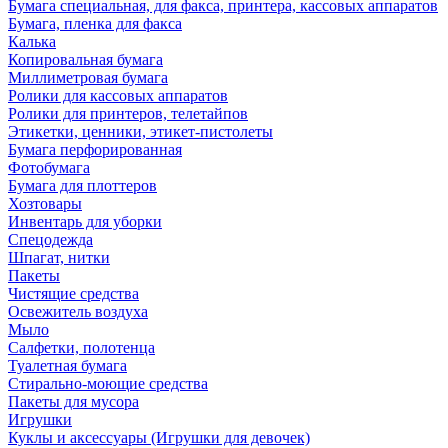
Бумага специальная, для факса, принтера, кассовых аппаратов
Бумага, пленка для факса
Калька
Копировальная бумага
Миллиметровая бумага
Ролики для кассовых аппаратов
Ролики для принтеров, телетайпов
Этикетки, ценники, этикет-пистолеты
Бумага перфорированная
Фотобумага
Бумага для плоттеров
Хозтовары
Инвентарь для уборки
Спецодежда
Шпагат, нитки
Пакеты
Чистящие средства
Освежитель воздуха
Мыло
Салфетки, полотенца
Туалетная бумага
Стирально-моющие средства
Пакеты для мусора
Игрушки
Куклы и аксессуары (Игрушки для девочек)