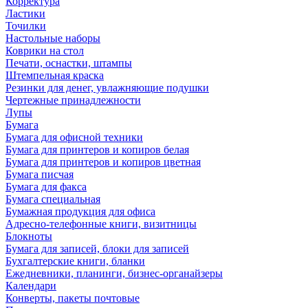
Корректура
Ластики
Точилки
Настольные наборы
Коврики на стол
Печати, оснастки, штампы
Штемпельная краска
Резинки для денег, увлажняющие подушки
Чертежные принадлежности
Лупы
Бумага
Бумага для офисной техники
Бумага для принтеров и копиров белая
Бумага для принтеров и копиров цветная
Бумага писчая
Бумага для факса
Бумага специальная
Бумажная продукция для офиса
Адресно-телефонные книги, визитницы
Блокноты
Бумага для записей, блоки для записей
Бухгалтерские книги, бланки
Ежедневники, планинги, бизнес-органайзеры
Календари
Конверты, пакеты почтовые