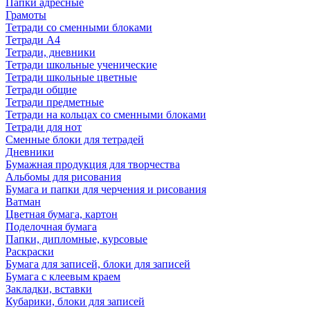
Папки адресные
Грамоты
Тетради со сменными блоками
Тетради А4
Тетради, дневники
Тетради школьные ученические
Тетради школьные цветные
Тетради общие
Тетради предметные
Тетради на кольцах со сменными блоками
Тетради для нот
Сменные блоки для тетрадей
Дневники
Бумажная продукция для творчества
Альбомы для рисования
Бумага и папки для черчения и рисования
Ватман
Цветная бумага, картон
Поделочная бумага
Папки, дипломные, курсовые
Раскраски
Бумага для записей, блоки для записей
Бумага с клеевым краем
Закладки, вставки
Кубарики, блоки для записей