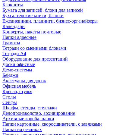
Блокноты
Бумага для записей, блоки для записей
Бухгалтерские книги, бланки
Ежедневники, планинги, бизнес-органайзеры
Календари
Конверты, пакеты почтовые
Папки адресные
Грамоты
Тетради со сменными блоками
Тетради А4
Оборудование для презентаций
Доски офисные
Демо-системы
Бейджи
Аксесуары для досок
Офисная мебель
Кресла, стулья
Столы
Сейфы
Шкафы, стенды, стеллажи
Делопроизводство, архивирование
Архивные короба, папки
Папки картонные, скоросшиватели, с завязками
Папки на резинках
Папки с арочным механизмом, регистраторы