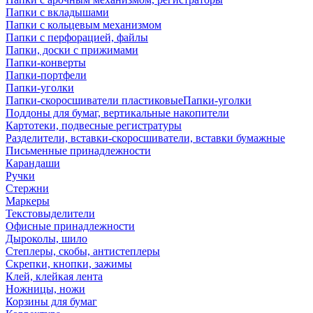
Папки с вкладышами
Папки с кольцевым механизмом
Папки с перфорацией, файлы
Папки, доски с прижимами
Папки-конверты
Папки-портфели
Папки-уголки
Папки-скоросшиватели пластиковыеПапки-уголки
Поддоны для бумаг, вертикальные накопители
Картотеки, подвесные регистратуры
Разделители, вставки-скоросшиватели, вставки бумажные
Письменные принадлежности
Карандаши
Ручки
Стержни
Маркеры
Текстовыделители
Офисные принадлежности
Дыроколы, шило
Степлеры, скобы, антистеплеры
Скрепки, кнопки, зажимы
Клей, клейкая лента
Ножницы, ножи
Корзины для бумаг