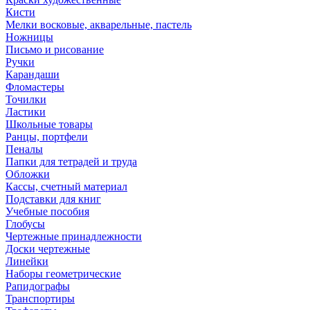
Кисти
Мелки восковые, акварельные, пастель
Ножницы
Письмо и рисование
Ручки
Карандаши
Фломастеры
Точилки
Ластики
Школьные товары
Ранцы, портфели
Пеналы
Папки для тетрадей и труда
Обложки
Кассы, счетный материал
Подставки для книг
Учебные пособия
Глобусы
Чертежные принадлежности
Доски чертежные
Линейки
Наборы геометрические
Рапидографы
Транспортиры