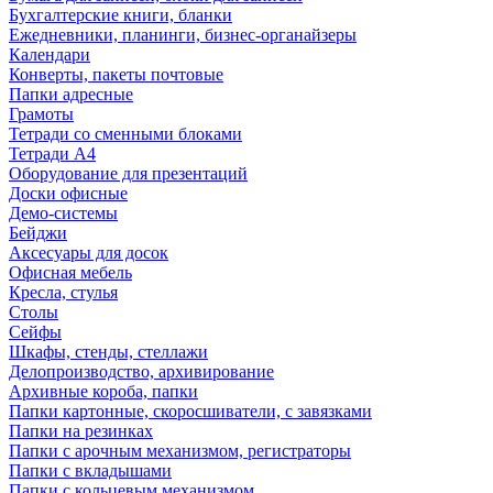
Бухгалтерские книги, бланки
Ежедневники, планинги, бизнес-органайзеры
Календари
Конверты, пакеты почтовые
Папки адресные
Грамоты
Тетради со сменными блоками
Тетради А4
Оборудование для презентаций
Доски офисные
Демо-системы
Бейджи
Аксесуары для досок
Офисная мебель
Кресла, стулья
Столы
Сейфы
Шкафы, стенды, стеллажи
Делопроизводство, архивирование
Архивные короба, папки
Папки картонные, скоросшиватели, с завязками
Папки на резинках
Папки с арочным механизмом, регистраторы
Папки с вкладышами
Папки с кольцевым механизмом