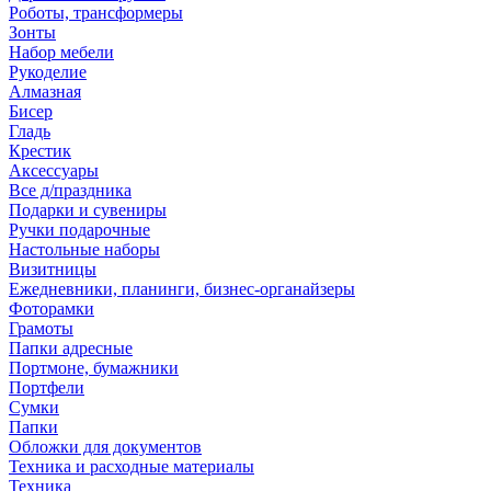
Роботы, трансформеры
Зонты
Набор мебели
Рукоделие
Алмазная
Бисер
Гладь
Крестик
Аксессуары
Все д/праздника
Подарки и сувениры
Ручки подарочные
Настольные наборы
Визитницы
Ежедневники, планинги, бизнес-органайзеры
Фоторамки
Грамоты
Папки адресные
Портмоне, бумажники
Портфели
Сумки
Папки
Обложки для документов
Техника и расходные материалы
Техника