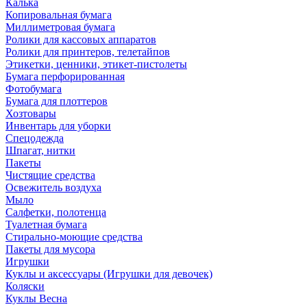
Калька
Копировальная бумага
Миллиметровая бумага
Ролики для кассовых аппаратов
Ролики для принтеров, телетайпов
Этикетки, ценники, этикет-пистолеты
Бумага перфорированная
Фотобумага
Бумага для плоттеров
Хозтовары
Инвентарь для уборки
Спецодежда
Шпагат, нитки
Пакеты
Чистящие средства
Освежитель воздуха
Мыло
Салфетки, полотенца
Туалетная бумага
Стирально-моющие средства
Пакеты для мусора
Игрушки
Куклы и аксессуары (Игрушки для девочек)
Коляски
Куклы Весна