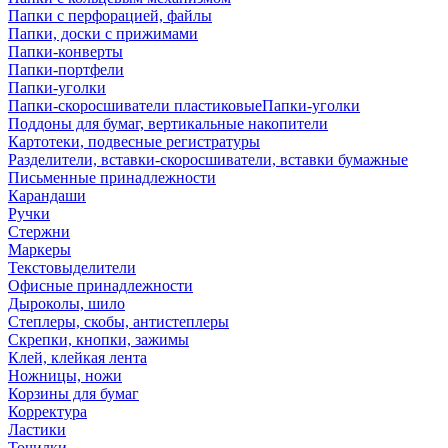
Папки с перфорацией, файлы
Папки, доски с прижимами
Папки-конверты
Папки-портфели
Папки-уголки
Папки-скоросшиватели пластиковыеПапки-уголки
Поддоны для бумаг, вертикальные накопители
Картотеки, подвесные регистратуры
Разделители, вставки-скоросшиватели, вставки бумажные
Письменные принадлежности
Карандаши
Ручки
Стержни
Маркеры
Текстовыделители
Офисные принадлежности
Дыроколы, шило
Степлеры, скобы, антистеплеры
Скрепки, кнопки, зажимы
Клей, клейкая лента
Ножницы, ножи
Корзины для бумаг
Корректура
Ластики
Точилки