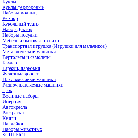
Куклы
Куклы фарфоровые
Наборы модниц
Petshop
Кукольный театр
Набор Доктор
Наборы посудки
Мебель и бытовая техника
Транспортная игрушка (Игрушки для мальчиков)
Металлические машинки
Вертолеты и самолеты
Брудер
Гаражи, парковки
Железные дороги
Пластмассовые машинки
Радиоуправляемые машинки
Трэк
Военные наборы
Инерция
Автокресла
Раскраски
Книги
Наклейки
Наборы животных
SCHLEICH