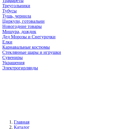
Трафареты
Треугольники
Тубусы
Тушь, чернила
Циркули, готовальни
Новогодние товары
Мишура, дождик
Дед Морозы и Снегурочки
Елки
Карнавальные костюмы
Стеклянные шары и игрушки
Сувениры
Украшения
Электрогирлянды
Главная
Каталог