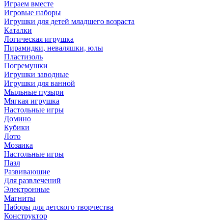
Играем вместе
Игровые наборы
Игрушки для детей младшего возраста
Каталки
Логическая игрушка
Пирамидки, неваляшки, юлы
Пластизоль
Погремушки
Игрушки заводные
Игрушки для ванной
Мыльные пузыри
Мягкая игрушка
Настольные игры
Домино
Кубики
Лото
Мозаика
Настольные игры
Пазл
Развиваюшие
Для развлечений
Электронные
Магниты
Наборы для детского творчества
Конструктор