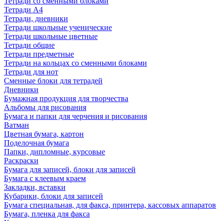
Тетради со сменными блоками
Тетради А4
Тетради, дневники
Тетради школьные ученические
Тетради школьные цветные
Тетради общие
Тетради предметные
Тетради на кольцах со сменными блоками
Тетради для нот
Сменные блоки для тетрадей
Дневники
Бумажная продукция для творчества
Альбомы для рисования
Бумага и папки для черчения и рисования
Ватман
Цветная бумага, картон
Поделочная бумага
Папки, дипломные, курсовые
Раскраски
Бумага для записей, блоки для записей
Бумага с клеевым краем
Закладки, вставки
Кубарики, блоки для записей
Бумага специальная, для факса, принтера, кассовых аппаратов
Бумага, пленка для факса