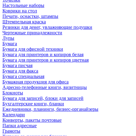
Настольные наборы
Коврики на стол
Печати, оснастки, штампы
Штемпельная краска
Резинки для денег, увлажняющие подушки
Чертежные принадлежности
Лупы
Бумага
Бумага для офисной техники
Бумага для принтеров и копиров белая
Бумага для принтеров и копиров цветная
Бумага писчая
Бумага для факса
Бумага специальная
Бумажная продукция для офиса
Адресно-телефонные книги, визитницы
Блокноты
Бумага для записей, блоки для записей
Бухгалтерские книги, бланки
Ежедневники, планинги, бизнес-органайзеры
Календари
Конверты, пакеты почтовые
Папки адресные
Грамоты