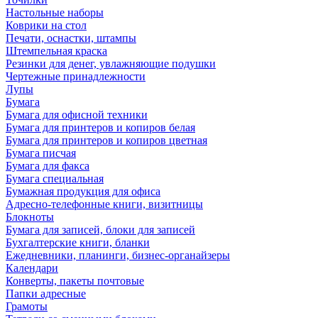
Настольные наборы
Коврики на стол
Печати, оснастки, штампы
Штемпельная краска
Резинки для денег, увлажняющие подушки
Чертежные принадлежности
Лупы
Бумага
Бумага для офисной техники
Бумага для принтеров и копиров белая
Бумага для принтеров и копиров цветная
Бумага писчая
Бумага для факса
Бумага специальная
Бумажная продукция для офиса
Адресно-телефонные книги, визитницы
Блокноты
Бумага для записей, блоки для записей
Бухгалтерские книги, бланки
Ежедневники, планинги, бизнес-органайзеры
Календари
Конверты, пакеты почтовые
Папки адресные
Грамоты