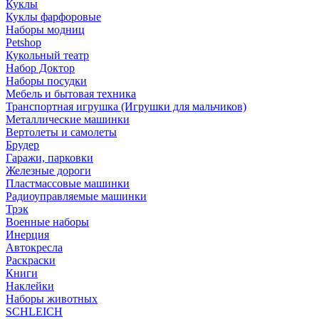
Куклы
Куклы фарфоровые
Наборы модниц
Petshop
Кукольный театр
Набор Доктор
Наборы посудки
Мебель и бытовая техника
Транспортная игрушка (Игрушки для мальчиков)
Металлические машинки
Вертолеты и самолеты
Брудер
Гаражи, парковки
Железные дороги
Пластмассовые машинки
Радиоуправляемые машинки
Трэк
Военные наборы
Инерция
Автокресла
Раскраски
Книги
Наклейки
Наборы животных
SCHLEICH