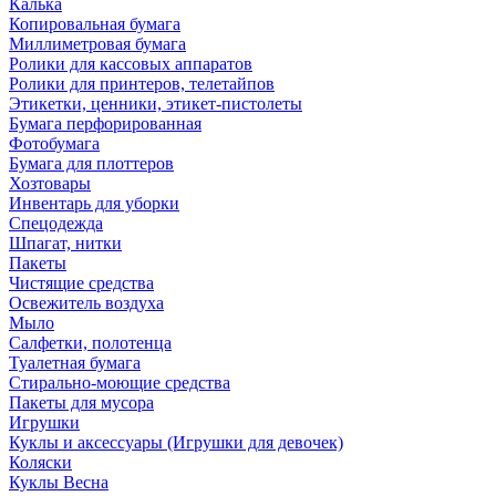
Калька
Копировальная бумага
Миллиметровая бумага
Ролики для кассовых аппаратов
Ролики для принтеров, телетайпов
Этикетки, ценники, этикет-пистолеты
Бумага перфорированная
Фотобумага
Бумага для плоттеров
Хозтовары
Инвентарь для уборки
Спецодежда
Шпагат, нитки
Пакеты
Чистящие средства
Освежитель воздуха
Мыло
Салфетки, полотенца
Туалетная бумага
Стирально-моющие средства
Пакеты для мусора
Игрушки
Куклы и аксессуары (Игрушки для девочек)
Коляски
Куклы Весна