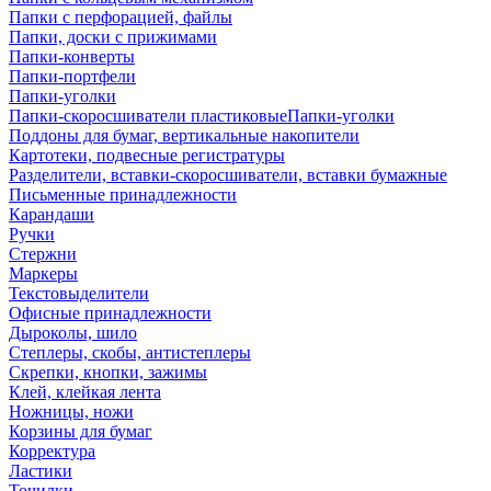
Папки с перфорацией, файлы
Папки, доски с прижимами
Папки-конверты
Папки-портфели
Папки-уголки
Папки-скоросшиватели пластиковыеПапки-уголки
Поддоны для бумаг, вертикальные накопители
Картотеки, подвесные регистратуры
Разделители, вставки-скоросшиватели, вставки бумажные
Письменные принадлежности
Карандаши
Ручки
Стержни
Маркеры
Текстовыделители
Офисные принадлежности
Дыроколы, шило
Степлеры, скобы, антистеплеры
Скрепки, кнопки, зажимы
Клей, клейкая лента
Ножницы, ножи
Корзины для бумаг
Корректура
Ластики
Точилки