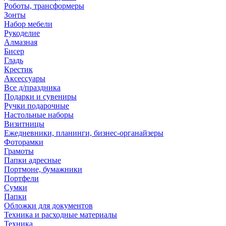
Роботы, трансформеры
Зонты
Набор мебели
Рукоделие
Алмазная
Бисер
Гладь
Крестик
Аксессуары
Все д/праздника
Подарки и сувениры
Ручки подарочные
Настольные наборы
Визитницы
Ежедневники, планинги, бизнес-органайзеры
Фоторамки
Грамоты
Папки адресные
Портмоне, бумажники
Портфели
Сумки
Папки
Обложки для документов
Техника и расходные материалы
Техника