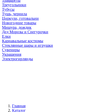
Трафареты
Треугольники
Тубусы
Тушь, чернила
Циркули, готовальни
Новогодние товары
Мишура, дождик
Дед Морозы и Снегурочки
Елки
Карнавальные костюмы
Стеклянные шары и игрушки
Сувениры
Украшения
Электрогирлянды
Главная
Каталог