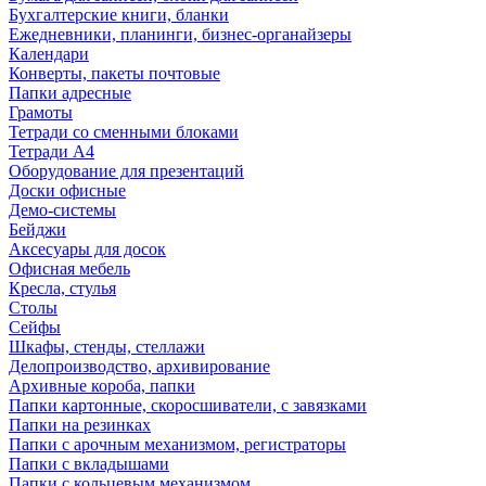
Бухгалтерские книги, бланки
Ежедневники, планинги, бизнес-органайзеры
Календари
Конверты, пакеты почтовые
Папки адресные
Грамоты
Тетради со сменными блоками
Тетради А4
Оборудование для презентаций
Доски офисные
Демо-системы
Бейджи
Аксесуары для досок
Офисная мебель
Кресла, стулья
Столы
Сейфы
Шкафы, стенды, стеллажи
Делопроизводство, архивирование
Архивные короба, папки
Папки картонные, скоросшиватели, с завязками
Папки на резинках
Папки с арочным механизмом, регистраторы
Папки с вкладышами
Папки с кольцевым механизмом