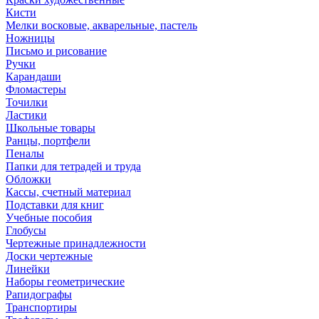
Кисти
Мелки восковые, акварельные, пастель
Ножницы
Письмо и рисование
Ручки
Карандаши
Фломастеры
Точилки
Ластики
Школьные товары
Ранцы, портфели
Пеналы
Папки для тетрадей и труда
Обложки
Кассы, счетный материал
Подставки для книг
Учебные пособия
Глобусы
Чертежные принадлежности
Доски чертежные
Линейки
Наборы геометрические
Рапидографы
Транспортиры