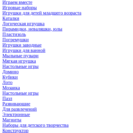
Играем вместе
Игровые наборы
Игрушки для детей младшего возраста
Каталки
Логическая игрушка
Пирамидки, неваляшки, юлы
Пластизоль
Погремушки
Игрушки заводные
Игрушки для ванной
Мыльные пузыри
Мягкая игрушка
Настольные игры
Домино
Кубики
Лото
Мозаика
Настольные игры
Пазл
Развиваюшие
Для развлечений
Электронные
Магниты
Наборы для детского творчества
Конструктор