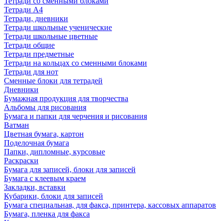
Тетради со сменными блоками
Тетради А4
Тетради, дневники
Тетради школьные ученические
Тетради школьные цветные
Тетради общие
Тетради предметные
Тетради на кольцах со сменными блоками
Тетради для нот
Сменные блоки для тетрадей
Дневники
Бумажная продукция для творчества
Альбомы для рисования
Бумага и папки для черчения и рисования
Ватман
Цветная бумага, картон
Поделочная бумага
Папки, дипломные, курсовые
Раскраски
Бумага для записей, блоки для записей
Бумага с клеевым краем
Закладки, вставки
Кубарики, блоки для записей
Бумага специальная, для факса, принтера, кассовых аппаратов
Бумага, пленка для факса