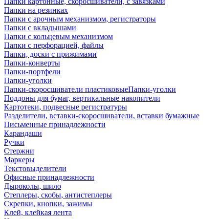
Папки картонные, скоросшиватели, с завязками
Папки на резинках
Папки с арочным механизмом, регистраторы
Папки с вкладышами
Папки с кольцевым механизмом
Папки с перфорацией, файлы
Папки, доски с прижимами
Папки-конверты
Папки-портфели
Папки-уголки
Папки-скоросшиватели пластиковыеПапки-уголки
Поддоны для бумаг, вертикальные накопители
Картотеки, подвесные регистратуры
Разделители, вставки-скоросшиватели, вставки бумажные
Письменные принадлежности
Карандаши
Ручки
Стержни
Маркеры
Текстовыделители
Офисные принадлежности
Дыроколы, шило
Степлеры, скобы, антистеплеры
Скрепки, кнопки, зажимы
Клей, клейкая лента