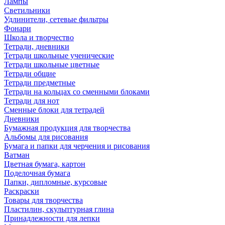
Лампы
Светильники
Удлинители, сетевые фильтры
Фонари
Школа и творчество
Тетради, дневники
Тетради школьные ученические
Тетради школьные цветные
Тетради общие
Тетради предметные
Тетради на кольцах со сменными блоками
Тетради для нот
Сменные блоки для тетрадей
Дневники
Бумажная продукция для творчества
Альбомы для рисования
Бумага и папки для черчения и рисования
Ватман
Цветная бумага, картон
Поделочная бумага
Папки, дипломные, курсовые
Раскраски
Товары для творчества
Пластилин, скульптурная глина
Принадлежности для лепки