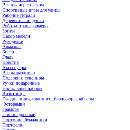
Все для игр с песком
Спортивные игры для улицы
Рабочие тетради
Деревянная игрушка
Роботы, трансформеры
Зонты
Набор мебели
Рукоделие
Алмазная
Бисер
Гладь
Крестик
Аксессуары
Все д/праздника
Подарки и сувениры
Ручки подарочные
Настольные наборы
Визитницы
Ежедневники, планинги, бизнес-органайзеры
Фоторамки
Грамоты
Папки адресные
Портмоне, бумажники
Портфели