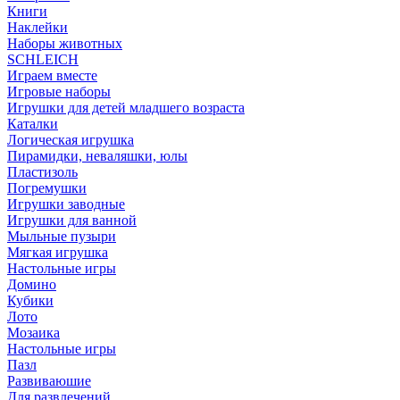
Книги
Наклейки
Наборы животных
SCHLEICH
Играем вместе
Игровые наборы
Игрушки для детей младшего возраста
Каталки
Логическая игрушка
Пирамидки, неваляшки, юлы
Пластизоль
Погремушки
Игрушки заводные
Игрушки для ванной
Мыльные пузыри
Мягкая игрушка
Настольные игры
Домино
Кубики
Лото
Мозаика
Настольные игры
Пазл
Развиваюшие
Для развлечений