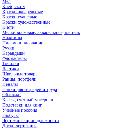
Мел
Клей, скотч
Краски акварельные
Краски гуашевые
Краски художественные
Кисти
Мелки восковые, акварельные, пастель
Ножницы
Письмо и рисование
Ручки
Карандаши
Фломастеры
Точилки
Ластики
Школьные товары
Ранцы, портфели
Пеналы
Папки для тетрадей и труда
Обложки
Кассы, счетный материал
Подставки для книг
Учебные пособия
Глобусы
Чертежные принадлежности
Доски чертежные