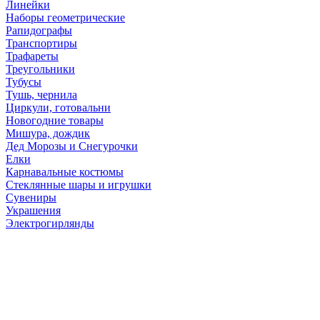
Линейки
Наборы геометрические
Рапидографы
Транспортиры
Трафареты
Треугольники
Тубусы
Тушь, чернила
Циркули, готовальни
Новогодние товары
Мишура, дождик
Дед Морозы и Снегурочки
Елки
Карнавальные костюмы
Стеклянные шары и игрушки
Сувениры
Украшения
Электрогирлянды