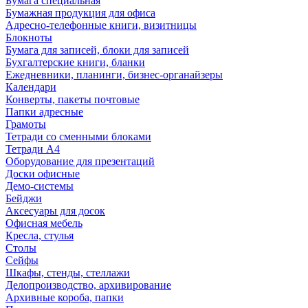
Бумага специальная
Бумажная продукция для офиса
Адресно-телефонные книги, визитницы
Блокноты
Бумага для записей, блоки для записей
Бухгалтерские книги, бланки
Ежедневники, планинги, бизнес-органайзеры
Календари
Конверты, пакеты почтовые
Папки адресные
Грамоты
Тетради со сменными блоками
Тетради А4
Оборудование для презентаций
Доски офисные
Демо-системы
Бейджи
Аксесуары для досок
Офисная мебель
Кресла, стулья
Столы
Сейфы
Шкафы, стенды, стеллажи
Делопроизводство, архивирование
Архивные короба, папки