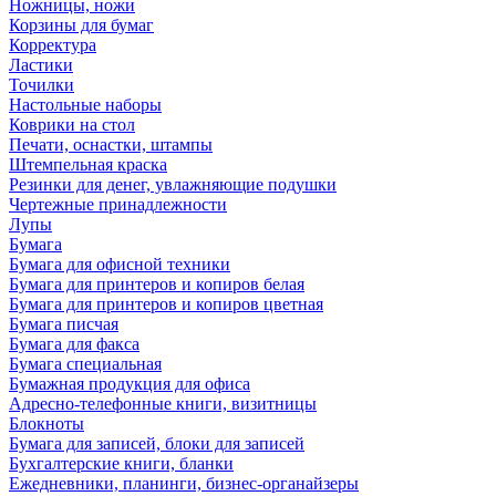
Ножницы, ножи
Корзины для бумаг
Корректура
Ластики
Точилки
Настольные наборы
Коврики на стол
Печати, оснастки, штампы
Штемпельная краска
Резинки для денег, увлажняющие подушки
Чертежные принадлежности
Лупы
Бумага
Бумага для офисной техники
Бумага для принтеров и копиров белая
Бумага для принтеров и копиров цветная
Бумага писчая
Бумага для факса
Бумага специальная
Бумажная продукция для офиса
Адресно-телефонные книги, визитницы
Блокноты
Бумага для записей, блоки для записей
Бухгалтерские книги, бланки
Ежедневники, планинги, бизнес-органайзеры