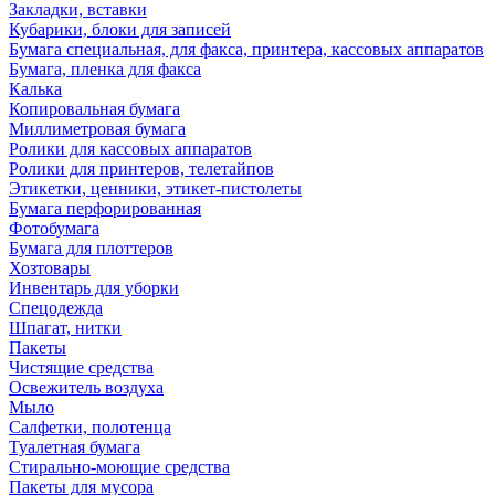
Закладки, вставки
Кубарики, блоки для записей
Бумага специальная, для факса, принтера, кассовых аппаратов
Бумага, пленка для факса
Калька
Копировальная бумага
Миллиметровая бумага
Ролики для кассовых аппаратов
Ролики для принтеров, телетайпов
Этикетки, ценники, этикет-пистолеты
Бумага перфорированная
Фотобумага
Бумага для плоттеров
Хозтовары
Инвентарь для уборки
Спецодежда
Шпагат, нитки
Пакеты
Чистящие средства
Освежитель воздуха
Мыло
Салфетки, полотенца
Туалетная бумага
Стирально-моющие средства
Пакеты для мусора