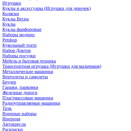
Игрушки
Куклы и аксессуары (Игрушки для девочек)
Коляски
Куклы Весна
Куклы
Куклы фарфоровые
Наборы модниц
Petshop
Кукольный театр
Набор Доктор
Наборы посудки
Мебель и бытовая техника
Транспортная игрушка (Игрушки для мальчиков)
Металлические машинки
Вертолеты и самолеты
Брудер
Гаражи, парковки
Железные дороги
Пластмассовые машинки
Радиоуправляемые машинки
Трэк
Военные наборы
Инерция
Автокресла
Раскраски