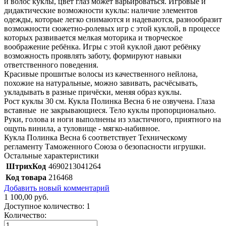
и волос куклы, цвет глаз может варьироваться. Игровые и
дидактические возможности куклы: наличие элементов
одежды, которые легко снимаются и надеваются, разнообразит
возможности сюжетно-ролевых игр с этой куклой, в процессе
которых развивается мелкая моторика и творческое
воображение ребёнка. Игры с этой куклой дают ребёнку
возможность проявлять заботу, формируют навыки
ответственного поведения.
Красивые прошитые волосы из качественного нейлона,
похожие на натуральные, можно завивать, расчёсывать,
укладывать в разные причёски, меняя образ куклы.
Рост куклы 30 см. Кукла Полинка Весна 6 не озвучена. Глаза
вставные не закрывающиеся. Тело куклы пропорционально.
Руки, голова и ноги выполнены из эластичного, приятного на
ощупь винила, а туловище - мягко-набивное.
Кукла Полинка Весна 6 соответствует Техническому
регламенту Таможенного Союза о безопасности игрушки.
Остальные характеристики
ШтрихКод
4690213041264
Код товара
216468
Добавить новый комментарий
1 100,00 руб.
Доступное количество:
1
Количество: