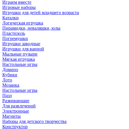
Играем вместе
Игровые наборы
Игрушки для детей младшего возраста
Каталки
Логическая игрушка
Пирамидки, неваляшки, юлы
Пластизоль
Погремушки
Игрушки заводные
Игрушки для ванной
Мыльные пузыри
Мягкая игрушка
Настольные игры
Домино
Кубики
Лото
Мозаика
Настольные игры
Пазл
Развиваюшие
Для развлечений
Электронные
Магниты
Наборы для детского творчества
Конструктор