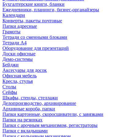
Бухгалтерские книги, бланки
Ежедневники, планинги, бизнес-органайзеры
Календари
Конверты, пакеты почтовые
Папки адресные
Грамоты
Тетради со сменными блоками
Тетради А4
Оборудование для презентаций
Доски офисные
Демо-системы
Бейджи
Аксесуары для досок
Офисная мебель
Кресла, стулья
Столы
Сейфы
Шкафы, стенды, стеллажи
Делопроизводство, архивирование
Архивные короба, папки
Папки картонные, скоросшиватели, с завязками
Папки на резинках
Папки с арочным механизмом, регистраторы
Папки с вкладышами
Папки с кольцевым механизмом