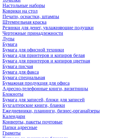
Настольные наборы
Коврики на стол
Печати, оснастки, штампы
Штемпельная краска
Резинки для денег, увлажняющие подушки
Чертежные принадлежности
Лупы
Бумага
Бумага для офисной техники
Бумага для принтеров и копиров белая
Бумага для принтеров и копиров цветная
Бумага писчая
Бумага для факса
Бумага специальная
Бумажная продукция для офиса
Адресно-телефонные книги, визитницы
Блокноты
Бумага для записей, блоки для записей
Бухгалтерские книги, бланки
Ежедневники, планинги, бизнес-органайзеры
Календари
Конверты, пакеты почтовые
Папки адресные
Грамоты