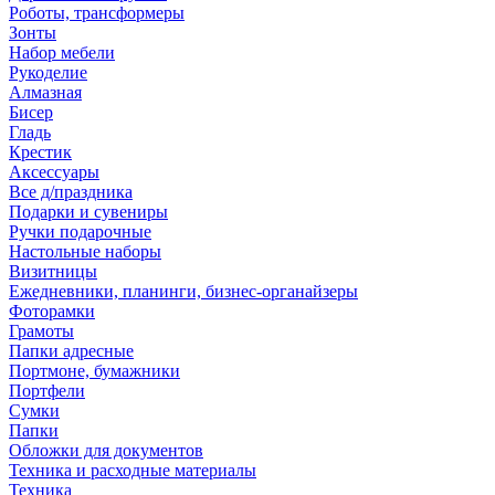
Роботы, трансформеры
Зонты
Набор мебели
Рукоделие
Алмазная
Бисер
Гладь
Крестик
Аксессуары
Все д/праздника
Подарки и сувениры
Ручки подарочные
Настольные наборы
Визитницы
Ежедневники, планинги, бизнес-органайзеры
Фоторамки
Грамоты
Папки адресные
Портмоне, бумажники
Портфели
Сумки
Папки
Обложки для документов
Техника и расходные материалы
Техника