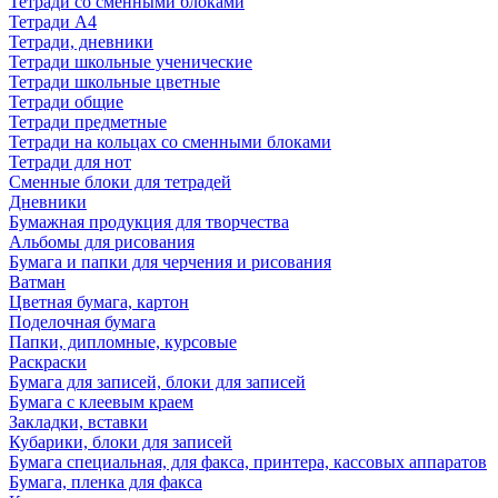
Тетради со сменными блоками
Тетради А4
Тетради, дневники
Тетради школьные ученические
Тетради школьные цветные
Тетради общие
Тетради предметные
Тетради на кольцах со сменными блоками
Тетради для нот
Сменные блоки для тетрадей
Дневники
Бумажная продукция для творчества
Альбомы для рисования
Бумага и папки для черчения и рисования
Ватман
Цветная бумага, картон
Поделочная бумага
Папки, дипломные, курсовые
Раскраски
Бумага для записей, блоки для записей
Бумага с клеевым краем
Закладки, вставки
Кубарики, блоки для записей
Бумага специальная, для факса, принтера, кассовых аппаратов
Бумага, пленка для факса