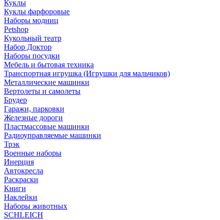
Куклы
Куклы фарфоровые
Наборы модниц
Petshop
Кукольный театр
Набор Доктор
Наборы посудки
Мебель и бытовая техника
Транспортная игрушка (Игрушки для мальчиков)
Металлические машинки
Вертолеты и самолеты
Брудер
Гаражи, парковки
Железные дороги
Пластмассовые машинки
Радиоуправляемые машинки
Трэк
Военные наборы
Инерция
Автокресла
Раскраски
Книги
Наклейки
Наборы животных
SCHLEICH