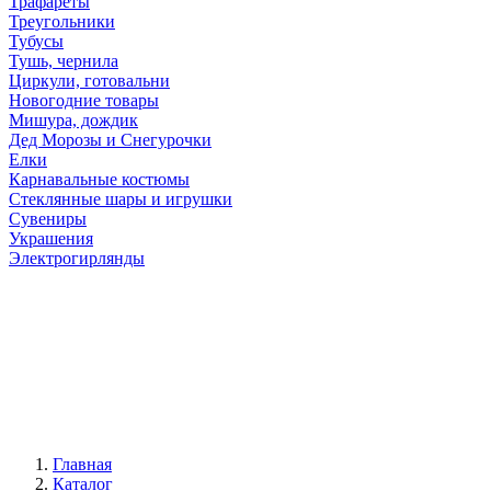
Трафареты
Треугольники
Тубусы
Тушь, чернила
Циркули, готовальни
Новогодние товары
Мишура, дождик
Дед Морозы и Снегурочки
Елки
Карнавальные костюмы
Стеклянные шары и игрушки
Сувениры
Украшения
Электрогирлянды
Главная
Каталог