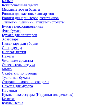
Калька
Копировальная бумага
Миллиметровая бумага
Ролики для кассовых аппаратов
Ролики для принтеров, телетайпов
Этикетки, ценники, этикет-пистолеты
Бумага перфорированная
Фотобумага
Бумага для плоттеров
Хозтовары
Инвентарь для уборки
Спецодежда
Шпагат, нитки
Пакеты
Чистящие средства
Освежитель воздуха
Мыло
Салфетки, полотенца
Туалетная бумага
Стирально-моющие средства
Пакеты для мусора
Игрушки
Куклы и аксессуары (Игрушки для девочек)
Коляски
Куклы Весна