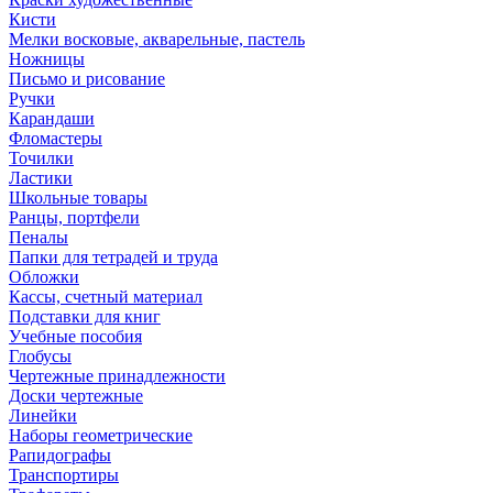
Кисти
Мелки восковые, акварельные, пастель
Ножницы
Письмо и рисование
Ручки
Карандаши
Фломастеры
Точилки
Ластики
Школьные товары
Ранцы, портфели
Пеналы
Папки для тетрадей и труда
Обложки
Кассы, счетный материал
Подставки для книг
Учебные пособия
Глобусы
Чертежные принадлежности
Доски чертежные
Линейки
Наборы геометрические
Рапидографы
Транспортиры