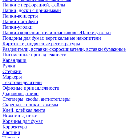
Папки с перфорацией, файлы
Папки, доски с прижимами
Папки-конверты
Папки-портфели
Папки-уголки
Папки-скоросшиватели пластиковыеПапки-уголки
Поддоны для бумаг, вертикальные накопители
Картотеки, подвесные регистратуры
Разделители, вставки-скоросшиватели, вставки бумажные
Письменные принадлежности
Карандаши
Ручки
Стержни
Маркеры
Текстовыделители
Офисные принадлежности
Дыроколы, шило
Степлеры, скобы, антистеплеры
Скрепки, кнопки, зажимы
Клей, клейкая лента
Ножницы, ножи
Корзины для бумаг
Корректура
Ластики
Точилки