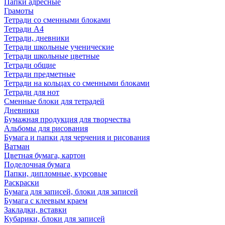
Папки адресные
Грамоты
Тетради со сменными блоками
Тетради А4
Тетради, дневники
Тетради школьные ученические
Тетради школьные цветные
Тетради общие
Тетради предметные
Тетради на кольцах со сменными блоками
Тетради для нот
Сменные блоки для тетрадей
Дневники
Бумажная продукция для творчества
Альбомы для рисования
Бумага и папки для черчения и рисования
Ватман
Цветная бумага, картон
Поделочная бумага
Папки, дипломные, курсовые
Раскраски
Бумага для записей, блоки для записей
Бумага с клеевым краем
Закладки, вставки
Кубарики, блоки для записей