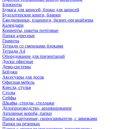
Блокноты
Бумага для записей, блоки для записей
Бухгалтерские книги, бланки
Ежедневники, планинги, бизнес-органайзеры
Календари
Конверты, пакеты почтовые
Папки адресные
Грамоты
Тетради со сменными блоками
Тетради А4
Оборудование для презентаций
Доски офисные
Демо-системы
Бейджи
Аксесуары для досок
Офисная мебель
Кресла, стулья
Столы
Сейфы
Шкафы, стенды, стеллажи
Делопроизводство, архивирование
Архивные короба, папки
Папки картонные, скоросшиватели, с завязками
Папки на резинках
Папки с арочным механизмом, регистраторы