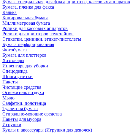
Бумага специальная, для факса, принтера, кассовых аппаратов
Бумага, пленка для факса
Калька
Копировальная бумага
Миллиметровая бумага
Ролики для кассовых аппаратов
Ролики для принтеров, телетайпов
Этикетки, ценники, этикет-пистолеты
Бумага перфорированная
Фотобумага
Бумага для плоттеров
Хозтовары
Инвентарь для уборки
Спецодежда
Шпагат, нитки
Пакеты
Чистящие средства
Освежитель воздуха
Мыло
Салфетки, полотенца
Туалетная бумага
Стирально-моющие средства
Пакеты для мусора
Игрушки
Куклы и аксессуары (Игрушки для девочек)