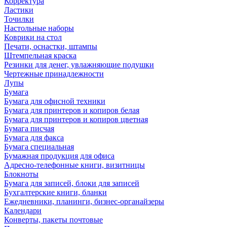
Корректура
Ластики
Точилки
Настольные наборы
Коврики на стол
Печати, оснастки, штампы
Штемпельная краска
Резинки для денег, увлажняющие подушки
Чертежные принадлежности
Лупы
Бумага
Бумага для офисной техники
Бумага для принтеров и копиров белая
Бумага для принтеров и копиров цветная
Бумага писчая
Бумага для факса
Бумага специальная
Бумажная продукция для офиса
Адресно-телефонные книги, визитницы
Блокноты
Бумага для записей, блоки для записей
Бухгалтерские книги, бланки
Ежедневники, планинги, бизнес-органайзеры
Календари
Конверты, пакеты почтовые