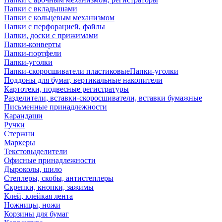
Папки с вкладышами
Папки с кольцевым механизмом
Папки с перфорацией, файлы
Папки, доски с прижимами
Папки-конверты
Папки-портфели
Папки-уголки
Папки-скоросшиватели пластиковыеПапки-уголки
Поддоны для бумаг, вертикальные накопители
Картотеки, подвесные регистратуры
Разделители, вставки-скоросшиватели, вставки бумажные
Письменные принадлежности
Карандаши
Ручки
Стержни
Маркеры
Текстовыделители
Офисные принадлежности
Дыроколы, шило
Степлеры, скобы, антистеплеры
Скрепки, кнопки, зажимы
Клей, клейкая лента
Ножницы, ножи
Корзины для бумаг