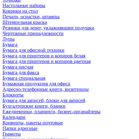
Настольные наборы
Коврики на стол
Печати, оснастки, штампы
Штемпельная краска
Резинки для денег, увлажняющие подушки
Чертежные принадлежности
Лупы
Бумага
Бумага для офисной техники
Бумага для принтеров и копиров белая
Бумага для принтеров и копиров цветная
Бумага писчая
Бумага для факса
Бумага специальная
Бумажная продукция для офиса
Адресно-телефонные книги, визитницы
Блокноты
Бумага для записей, блоки для записей
Бухгалтерские книги, бланки
Ежедневники, планинги, бизнес-органайзеры
Календари
Конверты, пакеты почтовые
Папки адресные
Грамоты