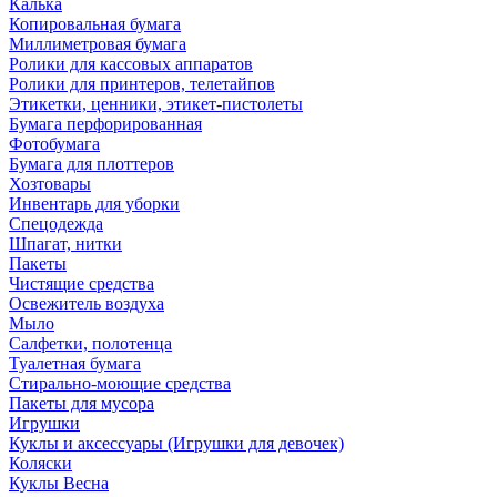
Калька
Копировальная бумага
Миллиметровая бумага
Ролики для кассовых аппаратов
Ролики для принтеров, телетайпов
Этикетки, ценники, этикет-пистолеты
Бумага перфорированная
Фотобумага
Бумага для плоттеров
Хозтовары
Инвентарь для уборки
Спецодежда
Шпагат, нитки
Пакеты
Чистящие средства
Освежитель воздуха
Мыло
Салфетки, полотенца
Туалетная бумага
Стирально-моющие средства
Пакеты для мусора
Игрушки
Куклы и аксессуары (Игрушки для девочек)
Коляски
Куклы Весна