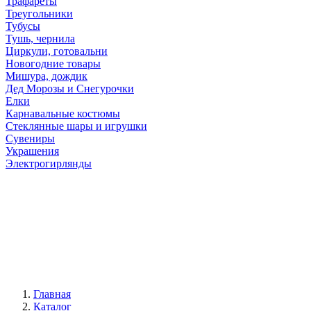
Трафареты
Треугольники
Тубусы
Тушь, чернила
Циркули, готовальни
Новогодние товары
Мишура, дождик
Дед Морозы и Снегурочки
Елки
Карнавальные костюмы
Стеклянные шары и игрушки
Сувениры
Украшения
Электрогирлянды
Главная
Каталог