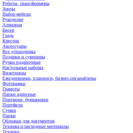
Роботы, трансформеры
Зонты
Набор мебели
Рукоделие
Алмазная
Бисер
Гладь
Крестик
Аксессуары
Все д/праздника
Подарки и сувениры
Ручки подарочные
Настольные наборы
Визитницы
Ежедневники, планинги, бизнес-органайзеры
Фоторамки
Грамоты
Папки адресные
Портмоне, бумажники
Портфели
Сумки
Папки
Обложки для документов
Техника и расходные материалы
Техника