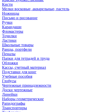
Кисти
Мелки восковые, акварельные, пастель
Ножницы
Письмо и рисование
Ручки
Карандаши
Фломастеры
Точилки
Ластики
Школьные товары
Ранцы, портфели
Пеналы
Папки для тетрадей и труда
Обложки
Кассы, счетный материал
Подставки для книг
Учебные пособия
Глобусы
Чертежные принадлежности
Доски чертежные
Линейки
Наборы геометрические
Рапидографы
Транспортиры