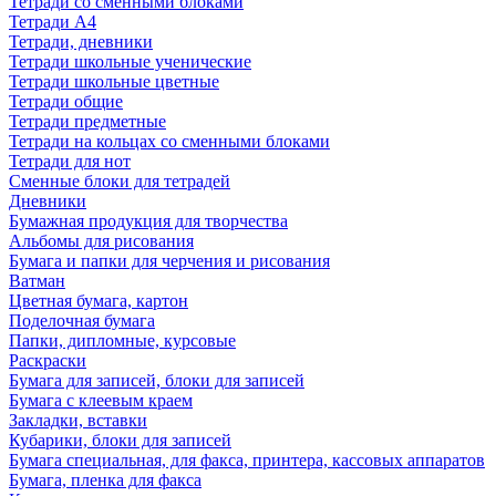
Тетради со сменными блоками
Тетради А4
Тетради, дневники
Тетради школьные ученические
Тетради школьные цветные
Тетради общие
Тетради предметные
Тетради на кольцах со сменными блоками
Тетради для нот
Сменные блоки для тетрадей
Дневники
Бумажная продукция для творчества
Альбомы для рисования
Бумага и папки для черчения и рисования
Ватман
Цветная бумага, картон
Поделочная бумага
Папки, дипломные, курсовые
Раскраски
Бумага для записей, блоки для записей
Бумага с клеевым краем
Закладки, вставки
Кубарики, блоки для записей
Бумага специальная, для факса, принтера, кассовых аппаратов
Бумага, пленка для факса