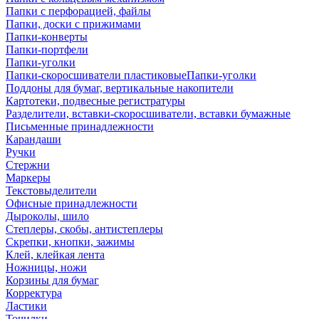
Папки с перфорацией, файлы
Папки, доски с прижимами
Папки-конверты
Папки-портфели
Папки-уголки
Папки-скоросшиватели пластиковыеПапки-уголки
Поддоны для бумаг, вертикальные накопители
Картотеки, подвесные регистратуры
Разделители, вставки-скоросшиватели, вставки бумажные
Письменные принадлежности
Карандаши
Ручки
Стержни
Маркеры
Текстовыделители
Офисные принадлежности
Дыроколы, шило
Степлеры, скобы, антистеплеры
Скрепки, кнопки, зажимы
Клей, клейкая лента
Ножницы, ножи
Корзины для бумаг
Корректура
Ластики
Точилки