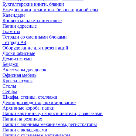
Бухгалтерские книги, бланки
Ежедневники, планинги, бизнес-органайзеры
Календари
Конверты, пакеты почтовые
Папки адресные
Грамоты
Тетради со сменными блоками
Тетради А4
Оборудование для презентаций
Доски офисные
Демо-системы
Бейджи
Аксесуары для досок
Офисная мебель
Кресла, стулья
Столы
Сейфы
Шкафы, стенды, стеллажи
Делопроизводство, архивирование
Архивные короба, папки
Папки картонные, скоросшиватели, с завязками
Папки на резинках
Папки с арочным механизмом, регистраторы
Папки с вкладышами
Папки с кольцевым механизмом