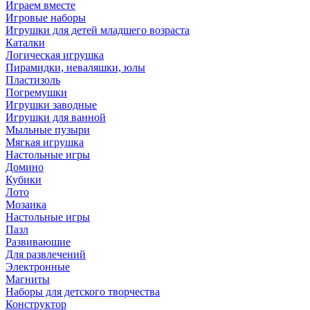
Играем вместе
Игровые наборы
Игрушки для детей младшего возраста
Каталки
Логическая игрушка
Пирамидки, неваляшки, юлы
Пластизоль
Погремушки
Игрушки заводные
Игрушки для ванной
Мыльные пузыри
Мягкая игрушка
Настольные игры
Домино
Кубики
Лото
Мозаика
Настольные игры
Пазл
Развиваюшие
Для развлечений
Электронные
Магниты
Наборы для детского творчества
Конструктор