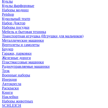
Куклы
Куклы фарфоровые
Наборы модниц
Petshop
Кукольный театр
Набор Доктор
Наборы посудки
Мебель и бытовая техника
Транспортная игрушка (Игрушки для мальчиков)
Металлические машинки
Вертолеты и самолеты
Брудер
Гаражи, парковки
Железные дороги
Пластмассовые машинки
Радиоуправляемые машинки
Трэк
Военные наборы
Инерция
Автокресла
Раскраски
Книги
Наклейки
Наборы животных
SCHLEICH