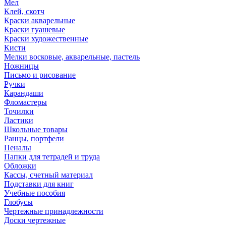
Мел
Клей, скотч
Краски акварельные
Краски гуашевые
Краски художественные
Кисти
Мелки восковые, акварельные, пастель
Ножницы
Письмо и рисование
Ручки
Карандаши
Фломастеры
Точилки
Ластики
Школьные товары
Ранцы, портфели
Пеналы
Папки для тетрадей и труда
Обложки
Кассы, счетный материал
Подставки для книг
Учебные пособия
Глобусы
Чертежные принадлежности
Доски чертежные