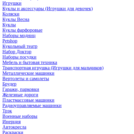
Игрушки
Куклы и аксессуары (Игрушки для девочек)
Коляски
Куклы Весна
Куклы
Куклы фарфоровые
Наборы модниц
Petshop
Кукольный театр
Набор Доктор
Наборы посудки
Мебель и бытовая техника
Транспортная игрушка (Игрушки для мальчиков)
Металлические машинки
Вертолеты и самолеты
Брудер
Гаражи, парковки
Железные дороги
Пластмассовые машинки
Радиоуправляемые машинки
Трэк
Военные наборы
Инерция
Автокресла
Раскраски