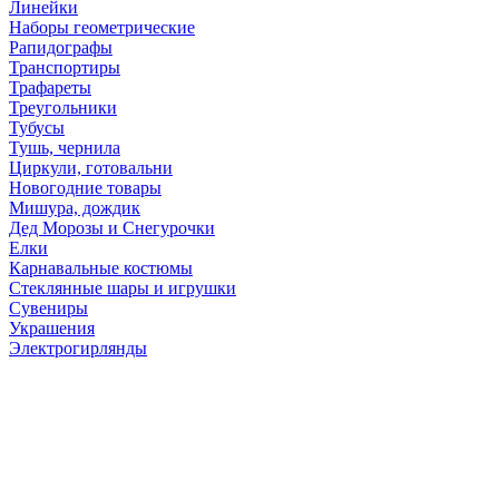
Линейки
Наборы геометрические
Рапидографы
Транспортиры
Трафареты
Треугольники
Тубусы
Тушь, чернила
Циркули, готовальни
Новогодние товары
Мишура, дождик
Дед Морозы и Снегурочки
Елки
Карнавальные костюмы
Стеклянные шары и игрушки
Сувениры
Украшения
Электрогирлянды