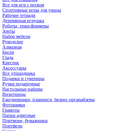
Все для игр с песком
Спортивные игры для улицы
Рабочие тетради
Деревянная игрушка
Роботы, трансформеры
Зонты
Набор мебели
Рукоделие
Алмазная
Бисер
Гладь
Крестик
Аксессуары
Все д/праздника
Подарки и сувениры
Ручки подарочные
Настольные наборы
Визитницы
Ежедневники, планинги, бизнес-органайзеры
Фоторамки
Грамоты
Папки адресные
Портмоне, бумажники
Портфели