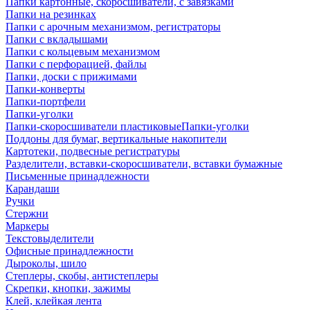
Папки картонные, скоросшиватели, с завязками
Папки на резинках
Папки с арочным механизмом, регистраторы
Папки с вкладышами
Папки с кольцевым механизмом
Папки с перфорацией, файлы
Папки, доски с прижимами
Папки-конверты
Папки-портфели
Папки-уголки
Папки-скоросшиватели пластиковыеПапки-уголки
Поддоны для бумаг, вертикальные накопители
Картотеки, подвесные регистратуры
Разделители, вставки-скоросшиватели, вставки бумажные
Письменные принадлежности
Карандаши
Ручки
Стержни
Маркеры
Текстовыделители
Офисные принадлежности
Дыроколы, шило
Степлеры, скобы, антистеплеры
Скрепки, кнопки, зажимы
Клей, клейкая лента