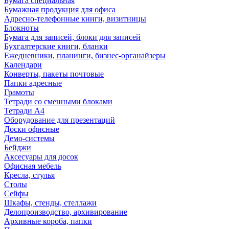
Бумага специальная
Бумажная продукция для офиса
Адресно-телефонные книги, визитницы
Блокноты
Бумага для записей, блоки для записей
Бухгалтерские книги, бланки
Ежедневники, планинги, бизнес-органайзеры
Календари
Конверты, пакеты почтовые
Папки адресные
Грамоты
Тетради со сменными блоками
Тетради А4
Оборудование для презентаций
Доски офисные
Демо-системы
Бейджи
Аксесуары для досок
Офисная мебель
Кресла, стулья
Столы
Сейфы
Шкафы, стенды, стеллажи
Делопроизводство, архивирование
Архивные короба, папки