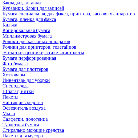
Закладки, вставки
Кубарики, блоки для записей
Бумага специальная, для факса, принтера, кассовых аппаратов
Бумага, пленка для факса
Калька
Копировальная бумага
Миллиметровая бумага
Ролики для кассовых аппаратов
Ролики для принтеров, телетайпов
Этикетки, ценники, этикет-пистолеты
Бумага перфорированная
Фотобумага
Бумага для плоттеров
Хозтовары
Инвентарь для уборки
Спецодежда
Шпагат, нитки
Пакеты
Чистящие средства
Освежитель воздуха
Мыло
Салфетки, полотенца
Туалетная бумага
Стирально-моющие средства
Пакеты для мусора