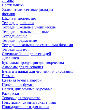
Лампы
Светильники
Удлинители, сетевые фильтры
Фонари
Школа и творчество
Тетради, дневники
Тетради школьные ученические
Тетради школьные цветные
Тетради общие
Тетради предметные
Тетради на кольцах со сменными блоками
Тетради для нот
Сменные блоки для тетрадей
Дневники
Бумажная продукция для творчества
Альбомы для рисования
Бумага и папки для черчения и рисования
Ватман
Цветная бумага, картон
Поделочная бумага
Папки, дипломные, курсовые
Раскраски
Товары для творчества
Пластилин, скульптурная глина
Принадлежности для лепки