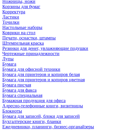
Ножницы, ножи
Корзины для бумаг
Корректура
Ластики
Точилки
Настольные наборы
Коврики на стол
Печати, оснастки, штампы
Штемпельная краска
Резинки для денег, увлажняющие подушки
Чертежные принадлежности
Лупы
Бумага
Бумага для офисной техники
Бумага для принтеров и копиров белая
Бумага для принтеров и копиров цветная
Бумага писчая
Бумага для факса
Бумага специальная
Бумажная продукция для офиса
Адресно-телефонные книги, визитницы
Блокноты
Бумага для записей, блоки для записей
Бухгалтерские книги, бланки
Ежедневники, планинги, бизнес-органайзеры