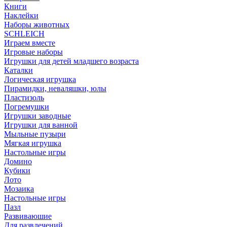
Книги
Наклейки
Наборы животных
SCHLEICH
Играем вместе
Игровые наборы
Игрушки для детей младшего возраста
Каталки
Логическая игрушка
Пирамидки, неваляшки, юлы
Пластизоль
Погремушки
Игрушки заводные
Игрушки для ванной
Мыльные пузыри
Мягкая игрушка
Настольные игры
Домино
Кубики
Лото
Мозаика
Настольные игры
Пазл
Развиваюшие
Для развлечений