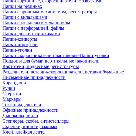
Папки картонные, скоросшиватели, с завязками
Папки на резинках
Папки с арочным механизмом, регистраторы
Папки с вкладышами
Папки с кольцевым механизмом
Папки с перфорацией, файлы
Папки, доски с прижимами
Папки-конверты
Папки-портфели
Папки-уголки
Папки-скоросшиватели пластиковыеПапки-уголки
Поддоны для бумаг, вертикальные накопители
Картотеки, подвесные регистратуры
Разделители, вставки-скоросшиватели, вставки бумажные
Письменные принадлежности
Карандаши
Ручки
Стержни
Маркеры
Текстовыделители
Офисные принадлежности
Дыроколы, шило
Степлеры, скобы, антистеплеры
Скрепки, кнопки, зажимы
Клей, клейкая лента