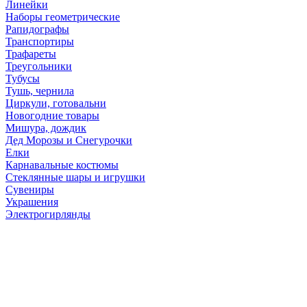
Линейки
Наборы геометрические
Рапидографы
Транспортиры
Трафареты
Треугольники
Тубусы
Тушь, чернила
Циркули, готовальни
Новогодние товары
Мишура, дождик
Дед Морозы и Снегурочки
Елки
Карнавальные костюмы
Стеклянные шары и игрушки
Сувениры
Украшения
Электрогирлянды