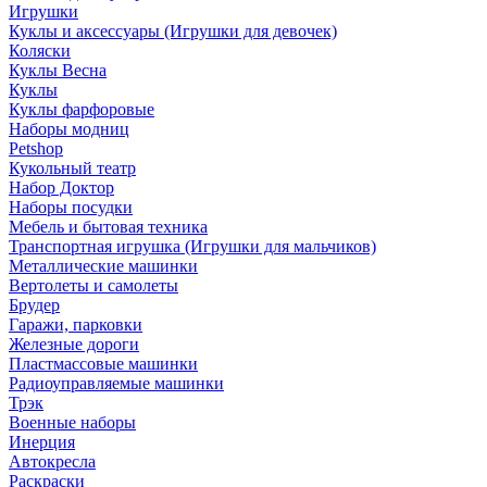
Игрушки
Куклы и аксессуары (Игрушки для девочек)
Коляски
Куклы Весна
Куклы
Куклы фарфоровые
Наборы модниц
Petshop
Кукольный театр
Набор Доктор
Наборы посудки
Мебель и бытовая техника
Транспортная игрушка (Игрушки для мальчиков)
Металлические машинки
Вертолеты и самолеты
Брудер
Гаражи, парковки
Железные дороги
Пластмассовые машинки
Радиоуправляемые машинки
Трэк
Военные наборы
Инерция
Автокресла
Раскраски