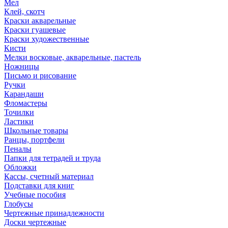
Мел
Клей, скотч
Краски акварельные
Краски гуашевые
Краски художественные
Кисти
Мелки восковые, акварельные, пастель
Ножницы
Письмо и рисование
Ручки
Карандаши
Фломастеры
Точилки
Ластики
Школьные товары
Ранцы, портфели
Пеналы
Папки для тетрадей и труда
Обложки
Кассы, счетный материал
Подставки для книг
Учебные пособия
Глобусы
Чертежные принадлежности
Доски чертежные