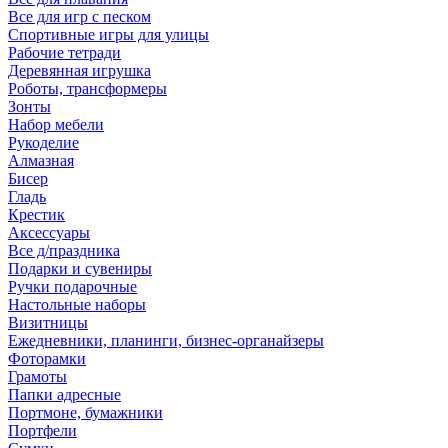
Все для игр с песком
Спортивные игры для улицы
Рабочие тетради
Деревянная игрушка
Роботы, трансформеры
Зонты
Набор мебели
Рукоделие
Алмазная
Бисер
Гладь
Крестик
Аксессуары
Все д/праздника
Подарки и сувениры
Ручки подарочные
Настольные наборы
Визитницы
Ежедневники, планинги, бизнес-органайзеры
Фоторамки
Грамоты
Папки адресные
Портмоне, бумажники
Портфели