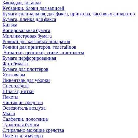
Закладки, вставки
Кубарики, блоки для записей
Бумага специальная, для факса, принтера, кассовых аппаратов
Бумага, пленка для факса
Калька
Копировальная бумага
Миллиметровая бумага
Ролики для кассовых аппаратов
Ролики для принтеров, телетайпов
Этикетки, ценники, этикет-пистолеты
Бумага перфорированная
Фотобумага
Бумага для плоттеров
Хозтовары
Инвентарь для уборки
Спецодежда
Шпагат, нитки
Пакеты
Чистящие средства
Освежитель воздуха
Мыло
Салфетки, полотенца
Туалетная бумага
Стирально-моющие средства
Пакеты для мусора