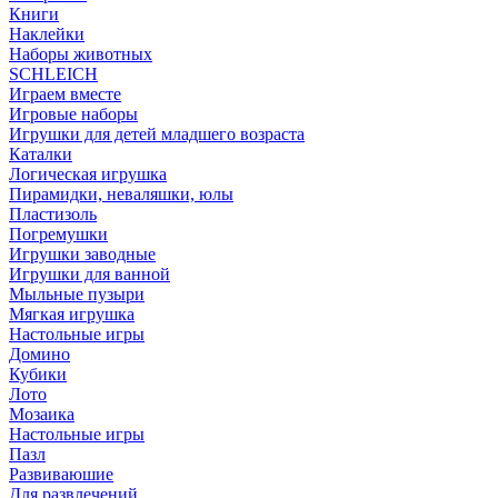
Книги
Наклейки
Наборы животных
SCHLEICH
Играем вместе
Игровые наборы
Игрушки для детей младшего возраста
Каталки
Логическая игрушка
Пирамидки, неваляшки, юлы
Пластизоль
Погремушки
Игрушки заводные
Игрушки для ванной
Мыльные пузыри
Мягкая игрушка
Настольные игры
Домино
Кубики
Лото
Мозаика
Настольные игры
Пазл
Развиваюшие
Для развлечений