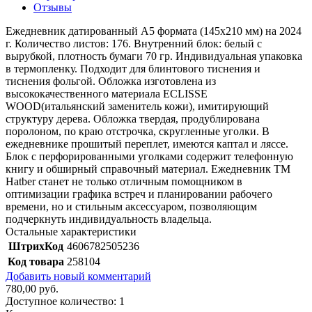
Отзывы
Ежедневник датированный А5 формата (145х210 мм) на 2024
г. Количество листов: 176. Внутренний блок: белый с
вырубкой, плотность бумаги 70 гр. Индивидуальная упаковка
в термопленку. Подходит для блинтового тиснения и
тиснения фольгой. Обложка изготовлена из
высококачественного материала ECLISSE
WOOD(итальянский заменитель кожи), имитирующий
структуру дерева. Обложка твердая, продублирована
поролоном, по краю отстрочка, скругленные уголки. В
ежедневнике прошитый переплет, имеются каптал и ляссе.
Блок с перфорированными уголками содержит телефонную
книгу и обширный справочный материал. Ежедневник ТМ
Hatber станет не только отличным помощником в
оптимизации графика встреч и планировании рабочего
времени, но и стильным аксессуаром, позволяющим
подчеркнуть индивидуальность владельца.
Остальные характеристики
ШтрихКод
4606782505236
Код товара
258104
Добавить новый комментарий
780,00 руб.
Доступное количество:
1