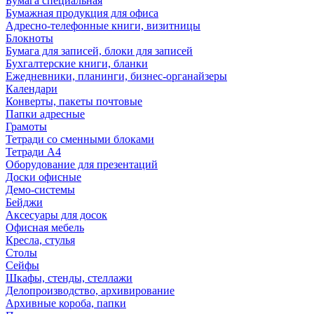
Бумага специальная
Бумажная продукция для офиса
Адресно-телефонные книги, визитницы
Блокноты
Бумага для записей, блоки для записей
Бухгалтерские книги, бланки
Ежедневники, планинги, бизнес-органайзеры
Календари
Конверты, пакеты почтовые
Папки адресные
Грамоты
Тетради со сменными блоками
Тетради А4
Оборудование для презентаций
Доски офисные
Демо-системы
Бейджи
Аксесуары для досок
Офисная мебель
Кресла, стулья
Столы
Сейфы
Шкафы, стенды, стеллажи
Делопроизводство, архивирование
Архивные короба, папки