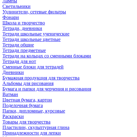
Лампы
Светильники
Удлинители, сетевые фильтры
Фонари
Школа и творчество
Тетради, дневники
Тетради школьные ученические
Тетради школьные цветные
Тетради общие
Тетради предметные
Тетради на кольцах со сменными блоками
Тетради для нот
Сменные блоки для тетрадей
Дневники
Бумажная продукция для творчества
Альбомы для рисования
Бумага и папки для черчения и рисования
Ватман
Цветная бумага, картон
Поделочная бумага
Папки, дипломные, курсовые
Раскраски
Товары для творчества
Пластилин, скульптурная глина
Принадлежности для лепки