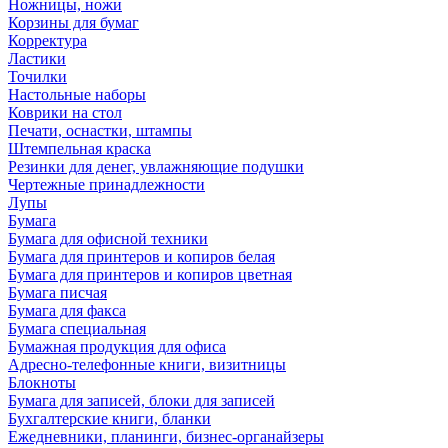
Ножницы, ножи
Корзины для бумаг
Корректура
Ластики
Точилки
Настольные наборы
Коврики на стол
Печати, оснастки, штампы
Штемпельная краска
Резинки для денег, увлажняющие подушки
Чертежные принадлежности
Лупы
Бумага
Бумага для офисной техники
Бумага для принтеров и копиров белая
Бумага для принтеров и копиров цветная
Бумага писчая
Бумага для факса
Бумага специальная
Бумажная продукция для офиса
Адресно-телефонные книги, визитницы
Блокноты
Бумага для записей, блоки для записей
Бухгалтерские книги, бланки
Ежедневники, планинги, бизнес-органайзеры