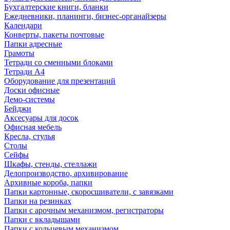
Бухгалтерские книги, бланки
Ежедневники, планинги, бизнес-органайзеры
Календари
Конверты, пакеты почтовые
Папки адресные
Грамоты
Тетради со сменными блоками
Тетради А4
Оборудование для презентаций
Доски офисные
Демо-системы
Бейджи
Аксесуары для досок
Офисная мебель
Кресла, стулья
Столы
Сейфы
Шкафы, стенды, стеллажи
Делопроизводство, архивирование
Архивные короба, папки
Папки картонные, скоросшиватели, с завязками
Папки на резинках
Папки с арочным механизмом, регистраторы
Папки с вкладышами
Папки с кольцевым механизмом