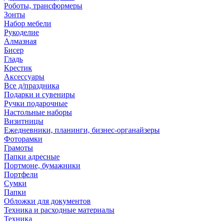
Роботы, трансформеры
Зонты
Набор мебели
Рукоделие
Алмазная
Бисер
Гладь
Крестик
Аксессуары
Все д/праздника
Подарки и сувениры
Ручки подарочные
Настольные наборы
Визитницы
Ежедневники, планинги, бизнес-органайзеры
Фоторамки
Грамоты
Папки адресные
Портмоне, бумажники
Портфели
Сумки
Папки
Обложки для документов
Техника и расходные материалы
Техника