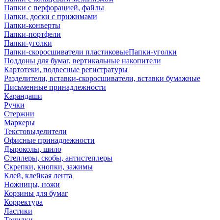
Папки с перфорацией, файлы
Папки, доски с прижимами
Папки-конверты
Папки-портфели
Папки-уголки
Папки-скоросшиватели пластиковыеПапки-уголки
Поддоны для бумаг, вертикальные накопители
Картотеки, подвесные регистратуры
Разделители, вставки-скоросшиватели, вставки бумажные
Письменные принадлежности
Карандаши
Ручки
Стержни
Маркеры
Текстовыделители
Офисные принадлежности
Дыроколы, шило
Степлеры, скобы, антистеплеры
Скрепки, кнопки, зажимы
Клей, клейкая лента
Ножницы, ножи
Корзины для бумаг
Корректура
Ластики
Точилки