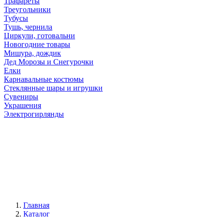
Трафареты
Треугольники
Тубусы
Тушь, чернила
Циркули, готовальни
Новогодние товары
Мишура, дождик
Дед Морозы и Снегурочки
Елки
Карнавальные костюмы
Стеклянные шары и игрушки
Сувениры
Украшения
Электрогирлянды
Главная
Каталог