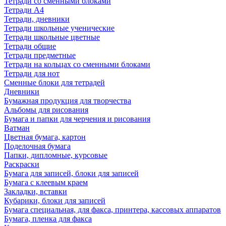
Тетради со сменными блоками
Тетради А4
Тетради, дневники
Тетради школьные ученические
Тетради школьные цветные
Тетради общие
Тетради предметные
Тетради на кольцах со сменными блоками
Тетради для нот
Сменные блоки для тетрадей
Дневники
Бумажная продукция для творчества
Альбомы для рисования
Бумага и папки для черчения и рисования
Ватман
Цветная бумага, картон
Поделочная бумага
Папки, дипломные, курсовые
Раскраски
Бумага для записей, блоки для записей
Бумага с клеевым краем
Закладки, вставки
Кубарики, блоки для записей
Бумага специальная, для факса, принтера, кассовых аппаратов
Бумага, пленка для факса