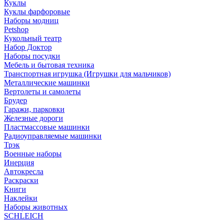
Куклы
Куклы фарфоровые
Наборы модниц
Petshop
Кукольный театр
Набор Доктор
Наборы посудки
Мебель и бытовая техника
Транспортная игрушка (Игрушки для мальчиков)
Металлические машинки
Вертолеты и самолеты
Брудер
Гаражи, парковки
Железные дороги
Пластмассовые машинки
Радиоуправляемые машинки
Трэк
Военные наборы
Инерция
Автокресла
Раскраски
Книги
Наклейки
Наборы животных
SCHLEICH