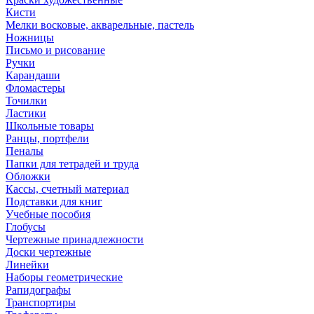
Кисти
Мелки восковые, акварельные, пастель
Ножницы
Письмо и рисование
Ручки
Карандаши
Фломастеры
Точилки
Ластики
Школьные товары
Ранцы, портфели
Пеналы
Папки для тетрадей и труда
Обложки
Кассы, счетный материал
Подставки для книг
Учебные пособия
Глобусы
Чертежные принадлежности
Доски чертежные
Линейки
Наборы геометрические
Рапидографы
Транспортиры