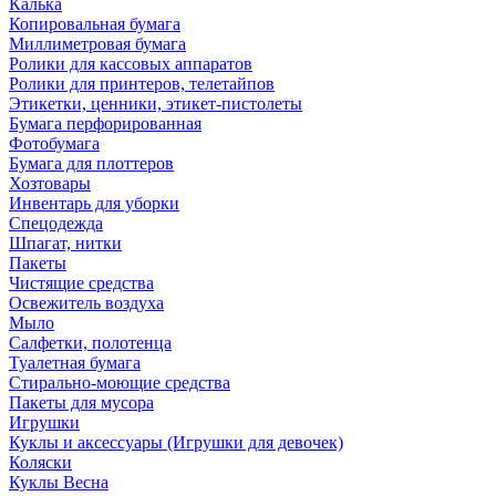
Калька
Копировальная бумага
Миллиметровая бумага
Ролики для кассовых аппаратов
Ролики для принтеров, телетайпов
Этикетки, ценники, этикет-пистолеты
Бумага перфорированная
Фотобумага
Бумага для плоттеров
Хозтовары
Инвентарь для уборки
Спецодежда
Шпагат, нитки
Пакеты
Чистящие средства
Освежитель воздуха
Мыло
Салфетки, полотенца
Туалетная бумага
Стирально-моющие средства
Пакеты для мусора
Игрушки
Куклы и аксессуары (Игрушки для девочек)
Коляски
Куклы Весна