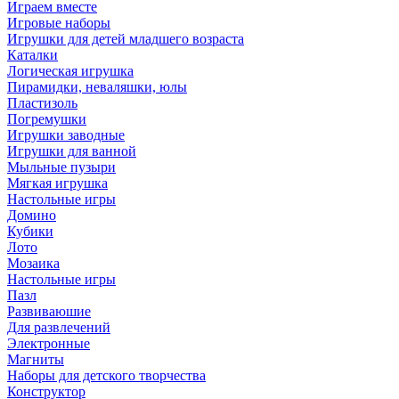
Играем вместе
Игровые наборы
Игрушки для детей младшего возраста
Каталки
Логическая игрушка
Пирамидки, неваляшки, юлы
Пластизоль
Погремушки
Игрушки заводные
Игрушки для ванной
Мыльные пузыри
Мягкая игрушка
Настольные игры
Домино
Кубики
Лото
Мозаика
Настольные игры
Пазл
Развиваюшие
Для развлечений
Электронные
Магниты
Наборы для детского творчества
Конструктор