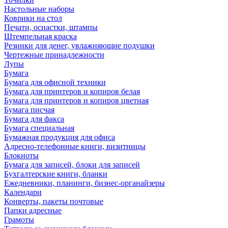
Настольные наборы
Коврики на стол
Печати, оснастки, штампы
Штемпельная краска
Резинки для денег, увлажняющие подушки
Чертежные принадлежности
Лупы
Бумага
Бумага для офисной техники
Бумага для принтеров и копиров белая
Бумага для принтеров и копиров цветная
Бумага писчая
Бумага для факса
Бумага специальная
Бумажная продукция для офиса
Адресно-телефонные книги, визитницы
Блокноты
Бумага для записей, блоки для записей
Бухгалтерские книги, бланки
Ежедневники, планинги, бизнес-органайзеры
Календари
Конверты, пакеты почтовые
Папки адресные
Грамоты