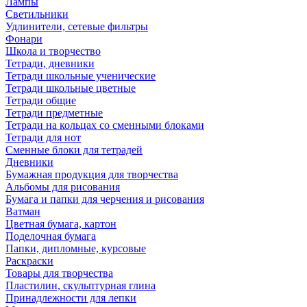
Лампы
Светильники
Удлинители, сетевые фильтры
Фонари
Школа и творчество
Тетради, дневники
Тетради школьные ученические
Тетради школьные цветные
Тетради общие
Тетради предметные
Тетради на кольцах со сменными блоками
Тетради для нот
Сменные блоки для тетрадей
Дневники
Бумажная продукция для творчества
Альбомы для рисования
Бумага и папки для черчения и рисования
Ватман
Цветная бумага, картон
Поделочная бумага
Папки, дипломные, курсовые
Раскраски
Товары для творчества
Пластилин, скульптурная глина
Принадлежности для лепки