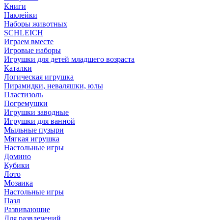
Книги
Наклейки
Наборы животных
SCHLEICH
Играем вместе
Игровые наборы
Игрушки для детей младшего возраста
Каталки
Логическая игрушка
Пирамидки, неваляшки, юлы
Пластизоль
Погремушки
Игрушки заводные
Игрушки для ванной
Мыльные пузыри
Мягкая игрушка
Настольные игры
Домино
Кубики
Лото
Мозаика
Настольные игры
Пазл
Развиваюшие
Для развлечений