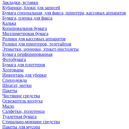
Закладки, вставки
Кубарики, блоки для записей
Бумага специальная, для факса, принтера, кассовых аппаратов
Бумага, пленка для факса
Калька
Копировальная бумага
Миллиметровая бумага
Ролики для кассовых аппаратов
Ролики для принтеров, телетайпов
Этикетки, ценники, этикет-пистолеты
Бумага перфорированная
Фотобумага
Бумага для плоттеров
Хозтовары
Инвентарь для уборки
Спецодежда
Шпагат, нитки
Пакеты
Чистящие средства
Освежитель воздуха
Мыло
Салфетки, полотенца
Туалетная бумага
Стирально-моющие средства
Пакеты для мусора