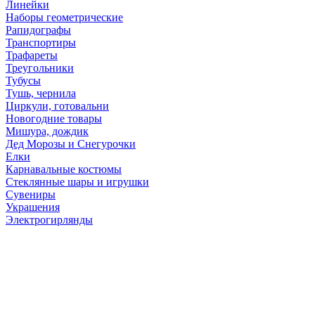
Линейки
Наборы геометрические
Рапидографы
Транспортиры
Трафареты
Треугольники
Тубусы
Тушь, чернила
Циркули, готовальни
Новогодние товары
Мишура, дождик
Дед Морозы и Снегурочки
Елки
Карнавальные костюмы
Стеклянные шары и игрушки
Сувениры
Украшения
Электрогирлянды