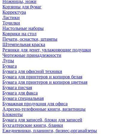
Ножницы, ножи
Корзины для бумаг
Корректура
Ластики
Точилки
Настольные наборы
Коврики на стол
Печати, оснастки, штампы
Штемпельная краска
Резинки для денег, увлажняющие подушки
Чертежные принадлежности
Лупы
Бумага
Бумага для офисной техники
Бумага для принтеров и копиров белая
Бумага для принтеров и копиров цветная
Бумага писчая
Бумага для факса
Бумага специальная
Бумажная продукция для офиса
Адресно-телефонные книги, визитницы
Блокноты
Бумага для записей, блоки для записей
Бухгалтерские книги, бланки
Ежедневники, планинги, бизнес-органайзеры