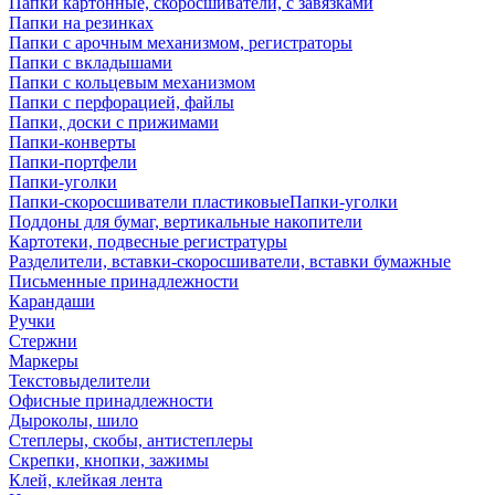
Папки картонные, скоросшиватели, с завязками
Папки на резинках
Папки с арочным механизмом, регистраторы
Папки с вкладышами
Папки с кольцевым механизмом
Папки с перфорацией, файлы
Папки, доски с прижимами
Папки-конверты
Папки-портфели
Папки-уголки
Папки-скоросшиватели пластиковыеПапки-уголки
Поддоны для бумаг, вертикальные накопители
Картотеки, подвесные регистратуры
Разделители, вставки-скоросшиватели, вставки бумажные
Письменные принадлежности
Карандаши
Ручки
Стержни
Маркеры
Текстовыделители
Офисные принадлежности
Дыроколы, шило
Степлеры, скобы, антистеплеры
Скрепки, кнопки, зажимы
Клей, клейкая лента