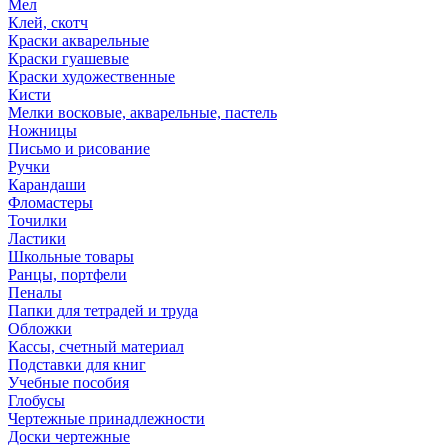
Мел
Клей, скотч
Краски акварельные
Краски гуашевые
Краски художественные
Кисти
Мелки восковые, акварельные, пастель
Ножницы
Письмо и рисование
Ручки
Карандаши
Фломастеры
Точилки
Ластики
Школьные товары
Ранцы, портфели
Пеналы
Папки для тетрадей и труда
Обложки
Кассы, счетный материал
Подставки для книг
Учебные пособия
Глобусы
Чертежные принадлежности
Доски чертежные