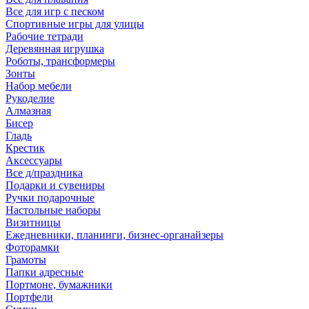
Все для игр с песком
Спортивные игры для улицы
Рабочие тетради
Деревянная игрушка
Роботы, трансформеры
Зонты
Набор мебели
Рукоделие
Алмазная
Бисер
Гладь
Крестик
Аксессуары
Все д/праздника
Подарки и сувениры
Ручки подарочные
Настольные наборы
Визитницы
Ежедневники, планинги, бизнес-органайзеры
Фоторамки
Грамоты
Папки адресные
Портмоне, бумажники
Портфели