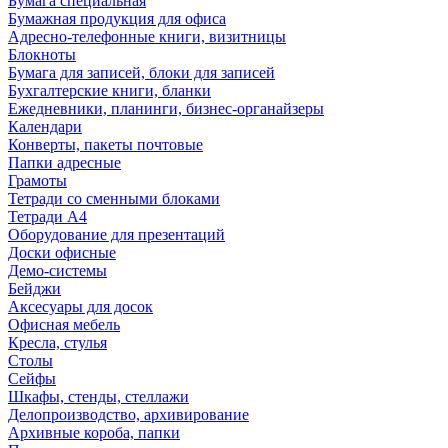
Бумага специальная
Бумажная продукция для офиса
Адресно-телефонные книги, визитницы
Блокноты
Бумага для записей, блоки для записей
Бухгалтерские книги, бланки
Ежедневники, планинги, бизнес-органайзеры
Календари
Конверты, пакеты почтовые
Папки адресные
Грамоты
Тетради со сменными блоками
Тетради А4
Оборудование для презентаций
Доски офисные
Демо-системы
Бейджи
Аксесуары для досок
Офисная мебель
Кресла, стулья
Столы
Сейфы
Шкафы, стенды, стеллажи
Делопроизводство, архивирование
Архивные короба, папки