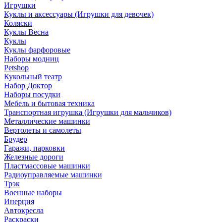
Игрушки
Куклы и аксессуары (Игрушки для девочек)
Коляски
Куклы Весна
Куклы
Куклы фарфоровые
Наборы модниц
Petshop
Кукольный театр
Набор Доктор
Наборы посудки
Мебель и бытовая техника
Транспортная игрушка (Игрушки для мальчиков)
Металлические машинки
Вертолеты и самолеты
Брудер
Гаражи, парковки
Железные дороги
Пластмассовые машинки
Радиоуправляемые машинки
Трэк
Военные наборы
Инерция
Автокресла
Раскраски